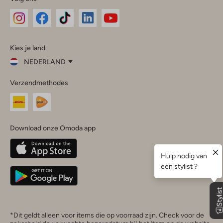
Omoda
Omoda
Omoda
Omoda
Omoda
Kies je land
Instagram
Facebook
TikTok
LinkedIn
YouTube
NEDERLAND
Kies
Verzendmethodes
je
Sluit
land
Nederland
België
(Nederlands)
Download onze Omoda app
Belgique
(Français)
Deutschland
*Dit geldt alleen voor items die op voorraad zijn. Check voor de