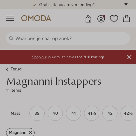
Gratis standaard verzending*
Menu
Shop nu:
jouw must-haves tot 70% korting!
Terug
Magnanni
Instappers
11 items
Maat
39
40
41
41½
42
42½
Magnanni