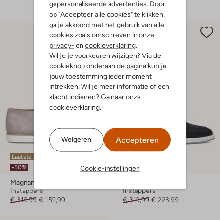
gepersonaliseerde advertenties. Door
op "Accepteer alle cookies" te klikken,
ga je akkoord met het gebruik van alle
cookies zoals omschreven in onze
privacy-
en
cookieverklaring
.
Wil je je voorkeuren wijzigen? Via de
cookieknop onderaan de pagina kun je
jouw toestemming ieder moment
intrekken. Wil je meer informatie of een
klacht indienen? Ga naar onze
cookieverklaring
.
Accepteren
Weigeren
Laatste items
-30%
Cookie-instellingen
-50%
Magnanni
Magnanni
Instappers
Instappers
€ 319,99
€ 159,99
€ 319,99
€ 223,99