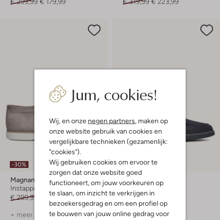
€ 299,99
€ 179,99
€ 319,99
€ 223,99
Jum, cookies!
Wij, en onze
negen partners
, maken op
onze website gebruik van cookies en
vergelijkbare technieken (gezamenlijk:
"cookies").
Laatste maten
Wij gebruiken cookies om ervoor te
-30%
-30%
zorgen dat onze website goed
Magnanni
Magnanni
functioneert, om jouw voorkeuren op
Instappers
Instappers
te slaan, om inzicht te verkrijgen in
€ 299,99
€ 209,99
€ 329,99
€ 230,99
bezoekersgedrag en om een profiel op
te bouwen van jouw online gedrag voor
+ meer kleuren
+ meer kleuren