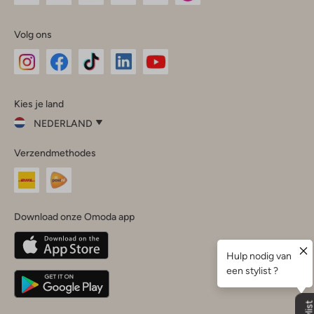
Volg ons
Omoda
Omoda
Omoda
Omoda
Omoda
Kies je land
Instagram
Facebook
TikTok
LinkedIn
YouTube
NEDERLAND
Kies
Verzendmethodes
je
Sluit
land
Nederland
België
(Nederlands)
Download onze Omoda app
Belgique
(Français)
Deutschland