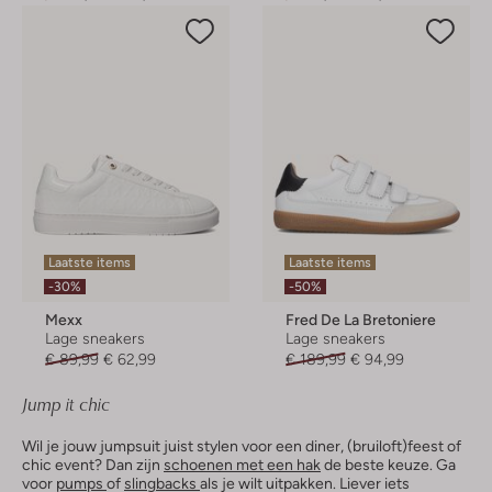
Laatste items
Laatste items
-30%
-50%
Mexx
Fred De La Bretoniere
Lage sneakers
Lage sneakers
€ 89,99
€ 62,99
€ 189,99
€ 94,99
Jump it chic
Wil je jouw jumpsuit juist stylen voor een diner, (bruiloft)feest of
chic event? Dan zijn
schoenen met een hak
de beste keuze. Ga
voor
pumps
of
slingbacks
als je wilt uitpakken. Liever iets