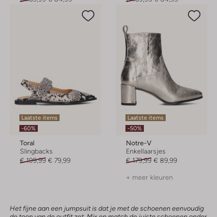
Laatste items
Laatste items
-60%
-50%
Toral
Notre-V
Slingbacks
Enkellaarsjes
€ 199,99
€ 79,99
€ 179,99
€ 89,99
+ meer kleuren
Het fijne aan een jumpsuit is dat je met de schoenen eenvoudig
de toon van de outfit zet. Mix en match de juiste schoenen onder