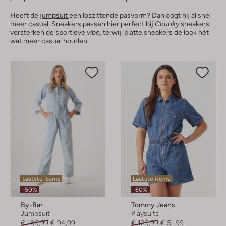
Heeft de
jumpsuit
een loszittende pasvorm? Dan oogt hij al snel
meer casual. Sneakers passen hier perfect bij.
Chunky
sneakers
versterken de sportieve
vibe
, terwijl platte sneakers de look nét
wat meer casual houden.
Laatste items
Laatste items
-50%
-60%
By-Bar
Tommy Jeans
Jumpsuit
Playsuits
€ 189,99
€ 94,99
€ 129,99
€ 51,99