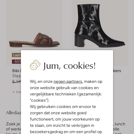
Laatste items
Laatste maten
Jum, cookies!
-50%
-30%
Bibi Lou
Vagabond Shoemakers
Slippers
Enkelboots
Wij, en onze
negen partners
, maken op
€ 139,99
€ 69,99
€ 169,99
€ 118,99
onze website gebruik van cookies en
+ meer kleuren
vergelijkbare technieken (gezamenlijk:
"cookies").
Wij gebruiken cookies om ervoor te
Alledaagse outfit-match
zorgen dat onze website goed
functioneert, om jouw voorkeuren op
Zoek je een casual look die perfect is voor een verjaardag, lunch
te slaan, om inzicht te verkrijgen in
of werkdag? Dan zijn laarzen met een kleine hak een stijlvolle
bezoekersgedrag en om een profiel op
keuze. Liever platte schoenen?
Loafers
of
ballerina’s
staan ook