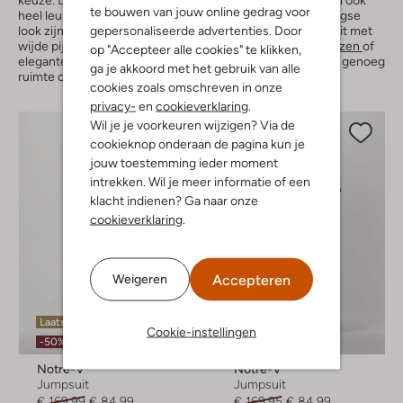
te bouwen van jouw online gedrag voor
heel leuk onder een jumpsuit. Niet alleen voor een alledaagse
gepersonaliseerde advertenties. Door
look zijn laarzen een goede match, ook onder een jumpsuit met
wijde pijpen staan ze stijlvol. Denk aan stoere
cowboylaarzen
of
op "Accepteer alle cookies" te klikken,
elegante
enkellaarzen
. Door de wijde broekspijpen heb je genoeg
ga je akkoord met het gebruik van alle
ruimte om de laarzen er moeiteloos onder te dragen.
cookies zoals omschreven in onze
privacy-
en
cookieverklaring
.
Wil je je voorkeuren wijzigen? Via de
cookieknop onderaan de pagina kun je
jouw toestemming ieder moment
intrekken. Wil je meer informatie of een
klacht indienen? Ga naar onze
cookieverklaring
.
Accepteren
Weigeren
Laatste items
Laatste items
Cookie-instellingen
-50%
-50%
Notre-V
Notre-V
Jumpsuit
Jumpsuit
€ 169,99
€ 84,99
€ 169,95
€ 84,99