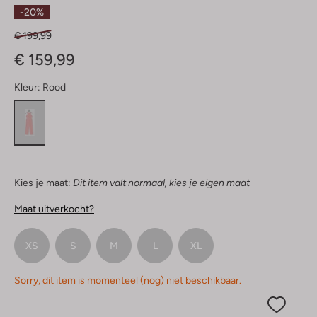
Sterren
-20%
€ 199,99
€ 159,99
Kleur:
Rood
Kies je maat:
Dit item valt normaal, kies je eigen maat
Maat uitverkocht?
XS
S
M
L
XL
Sorry, dit item is momenteel (nog) niet beschikbaar.