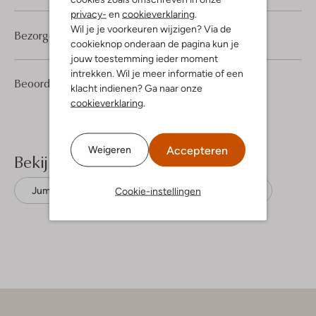
privacy-
en
cookieverklaring
.
Wil je je voorkeuren wijzigen? Via de
Bezorgen & retourneren
cookieknop onderaan de pagina kun je
jouw toestemming ieder moment
intrekken. Wil je meer informatie of een
1
4
Beoordelingen
(1)
4
/5
klacht indienen? Ga naar onze
Sterren
cookieverklaring
.
Accepteren
Weigeren
Bekijk meer
Cookie-instellingen
Jumpsuits
Co'couture
Polyester