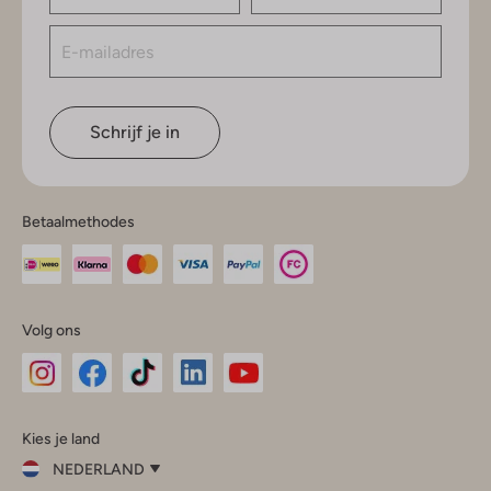
Schrijf je in
Betaalmethodes
Volg ons
Omoda
Omoda
Omoda
Omoda
Omoda
Kies je land
Instagram
Facebook
TikTok
LinkedIn
YouTube
NEDERLAND