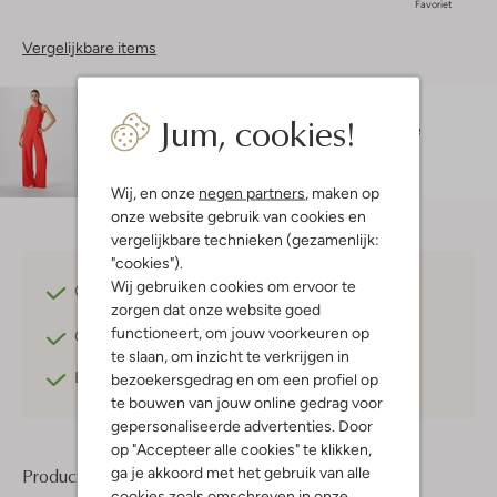
Favoriet
Vergelijkbare items
Maatadvies
Jum, cookies!
Larissa is 1 meter 74 lang en draagt maat s.
De
pasvorm is
wide
.
Wij, en onze
negen partners
, maken op
onze website gebruik van cookies en
vergelijkbare technieken (gezamenlijk:
"cookies").
Wij gebruiken cookies om ervoor te
Gratis verzending
vanaf €75,-
zorgen dat onze website goed
functioneert, om jouw voorkeuren op
Gratis retourneren
binnen 30 dagen*
te slaan, om inzicht te verkrijgen in
Betaal achteraf
met Klarna
bezoekersgedrag en om een profiel op
te bouwen van jouw online gedrag voor
gepersonaliseerde advertenties. Door
op "Accepteer alle cookies" te klikken,
ga je akkoord met het gebruik van alle
Product informatie
cookies zoals omschreven in onze