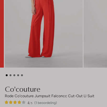
Co'couture
Rode Co'couture Jumpsuit Falconcc Cut-Out Ll Suit
4
1
4
/5
(1 beoordeling)