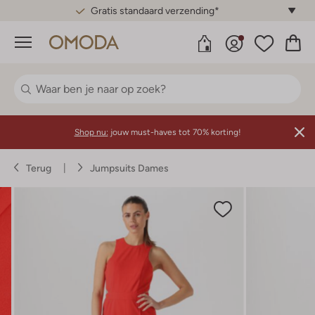
Gratis standaard verzending*
Menu
Shop nu:
jouw must-haves tot 70% korting!
Terug
Jumpsuits Dames