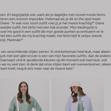
zen. En begrijpelijk ook, want als je dagelijks met zoveel mooie items
ecteren een
mission imposible
. Helemaal als je dit
on the spot
moet
iane: “In wat voor soort outfit voel jij je het meest krachtig?” Diane
elijke outfit, het liefst met een hak eronder. Mijn kledingstijl is
Ik voel me goed in een outfit die mijn goede punten accentueert en ik
iet één outfit die mij krachtig maakt, het liefst blijf ik setjes steeds
tijl, Marlinde?”
e van verschillende stijlen samen. Ik vind bohemian heel leuk, maar alleen
rk met een gilet erover is een van mijn favoriete outfits. Aan de andere
. Daarnaast vind ik opvallende kleuren op dit moment ook heel leuk, ook
 we nu veel zien. Ik denk dat onze stijlen best wel overeenkomen, alleen
 kant trekt, neig ik iets meer naar de stoere kant.”