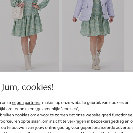
Jum, cookies!
chillende manieren is gestyled. De ene look wat vrouwelijker, de andere
l. Ontdek deze jurk van
Na-Kd
in drie looks
hier
.
n onze
negen partners
, maken op onze website gebruik van cookies en
ijkbare technieken (gezamenlijk: "cookies").
bruiken cookies om ervoor te zorgen dat onze website goed functionee
oorkeuren op te slaan, om inzicht te verkrijgen in bezoekersgedrag en 
 is het concept ‘ontdek de look’. Het is bij ons supereenvoudig om
l op te bouwen van jouw online gedrag voor gepersonaliseerde advertent
ot teen. De outfits zijn met veel zorg en aandacht gestyled en hierin