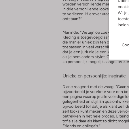
Door o
worden verschillende merken en prij
cooki
in drie verschillende looks verwerkt e
Wil je
te verliezen. Hierover vraagt Diane aa
ontstaan?”
toeste
indie
Marlinde: “We zijn op zoek gegaan na
Kleding is toegevoegd aan onze collec
die manier uniek zijn ten opzichte van
Coo
toepassen in veel verschillende situa
dat je een jurk die je een keer voor 
als je hem anders stylet. Op die mani
zo persoonlijk mogelijk aangesproke
Unieke en persoonlijke inspiratie
Diane reageert met de vraag: “Gaan 
bijvoorbeeld je voorkeur voor een bep
een pagina waarop je alle volledige l
gelegenheid en stijl. En qua ontwikkel
bijvoorbeeld tof dat je als klant zelf 
zelf looks kunt maken en deze vervolg
betrekken in het hele proces. Uiteinde
tof als je daar als klant zo dicht mog
Friends en collega's.”