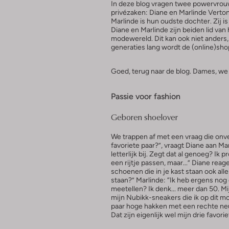
In deze blog vragen twee powervrouw
privézaken: Diane en Marlinde Verton
Marlinde is hun oudste dochter. Zij
Diane en Marlinde zijn beiden lid v
modewereld. Dit kan ook niet anders, 
generaties lang wordt de (online)sh
Goed, terug naar de blog. Dames, we h
Passie voor fashion
Geboren shoelover
We trappen af met een vraag die onver
favoriete paar?”, vraagt Diane aan Ma
letterlijk bij. Zegt dat al genoeg? Ik
een rijtje passen, maar...” Diane reage
schoenen die in je kast staan ook al
staan?” Marlinde: “Ik heb ergens nog
meetellen? Ik denk... meer dan 50. Mi
mijn Nubikk-sneakers die ik op dit mo
paar hoge hakken met een rechte neus.
Dat zijn eigenlijk wel mijn drie favorie