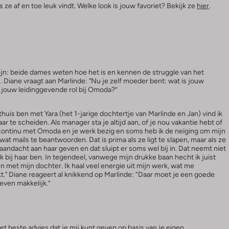
s ze af en toe leuk vindt. Welke look is jouw favoriet? Bekijk ze
hier
.
n: beide dames weten hoe het is en kennen de struggle van het
Diane vraagt aan Marlinde: "Nu je zelf moeder bent: wat is jouw
t jouw leidinggevende rol bij Omoda?”
thuis ben met Yara (het 1-jarige dochtertje van Marlinde en Jan) vind ik
ar te scheiden. Als manager sta je altijd aan, of je nou vakantie hebt of
 continu met Omoda en je werk bezig en soms heb ik de neiging om mijn
at mails te beantwoorden. Dat is prima als ze ligt te slapen, maar als ze
aandacht aan haar geven en dat sluipt er soms wel bij in. Dat neemt niet
ik bij haar ben. In tegendeel, vanwege mijn drukke baan hecht ik juist
met mijn dochter. Ik haal veel energie uit mijn werk, wat me
t." Diane reageert al knikkend op Marlinde: “Daar moet je een goede
d even makkelijk.”
het beste advies dat je mij kunt geven op basis van je eigen