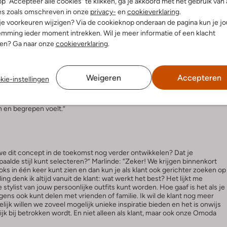
p "Accepteer alle cookies" te klikken, ga je akkoord met het gebruik van 
scategorieën naar hartenlust gecombineerd. Zo wordt ieder kledingstuk
es zoals omschreven in onze
privacy-
en
cookieverklaring
.
n kun je lekker ronddwalen in alle outfitinspiratie, zonder het overzicht
 je voorkeuren wijzigen? Via de cookieknop onderaan de pagina kun je j
n Marlinde: “Hoe is het idee van ontdek de look: 1 item, 3 outfits
mming ieder moment intrekken. Wil je meer informatie of een klacht
nen? Ga naar onze
cookieverklaring
.
ar een manier waarop de outfits online zo tastbaar mogelijk worden.
tie, omdat we de focus willen leggen op de totale outfit. We willen op
 onze concurrent. Iedere klant heeft zijn of haar eigen stijl die ze
Weigeren
Accepteren
kie-instellingen
ties: van speciale gelegenheden tot het dagelijkse leven. We laten zien
een bruiloft hebt gekocht, ook prima een keer naar kantoor kunt dragen
er willen we nog meer emotie laten zien bij een item, zodat de klant zich
n en begrepen voelt.”
we dit concept in de toekomst nog verder ontwikkelen? Dat je
aalde stijl kunt selecteren?” Marlinde: “Zeker! We krijgen binnenkort
ooks in één keer kunt zien en dan kun je als klant ook gerichter zoeken op
ing denk ik altijd vanuit de klant: wat werkt het best? Het lijkt me
de stylist van jouw persoonlijke outfits kunt worden. Hoe gaaf is het als je
ens ook kunt delen met vrienden of familie. Ik wil de klant nog meer
lijk willen we zoveel mogelijk unieke inspiratie bieden en het is onwijs
elijk bij betrokken wordt. En niet alleen als klant, maar ook onze Omoda