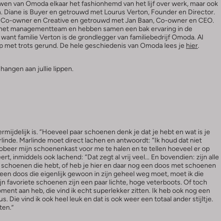
en van Omoda elkaar het fashionhemd van het lijf over werk, maar ook
. Diane is Buyer en getrouwd met Lourus Verton, Founder en Director.
 is Co-owner en Creative en getrouwd met Jan Baan, Co-owner en CEO.
an het managementteam en hebben samen een bak ervaring in de
want familie Verton is de grondlegger van familiebedrijf Omoda. Al
op met trots gerund. De hele geschiedenis van Omoda lees je
hier
.
angen aan jullie lippen.
mijdelijk is. “Hoeveel paar schoenen denk je dat je hebt en wat is je
rlinde. Marlinde moet direct lachen en antwoordt: “Ik houd dat niet
 probeer mijn schoenenkast voor me te halen en te tellen hoeveel er op
ert, inmiddels ook lachend: “Dat zegt al vrij veel... En bovendien: zijn alle
le schoenen die hebt, of heb je hier en daar nog een doos met schoenen
 een doos die eigenlijk gewoon in zijn geheel weg moet, moet ik die
jn favoriete schoenen zijn een paar lichte, hoge veterboots. Of toch
ment aan heb, die vind ik echt superlekker zitten. Ik heb ook nog een
 Die vind ik ook heel leuk en dat is ook weer een totaal ander stijltje.
ten.”