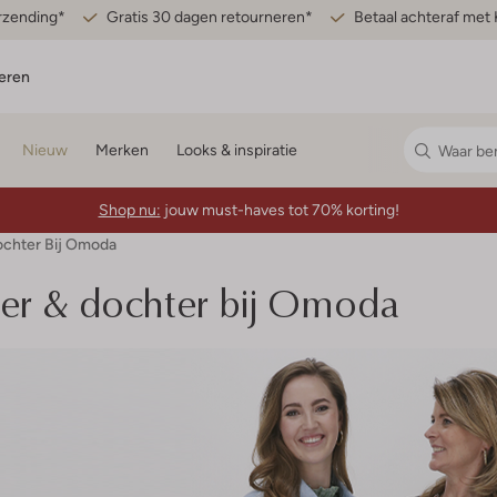
erzending*
Gratis 30 dagen retourneren*
Betaal achteraf met 
eren
Nieuw
Merken
Looks & inspiratie
Shop nu:
jouw must-haves tot 70% korting!
ochter Bij Omoda
der & dochter bij Omoda