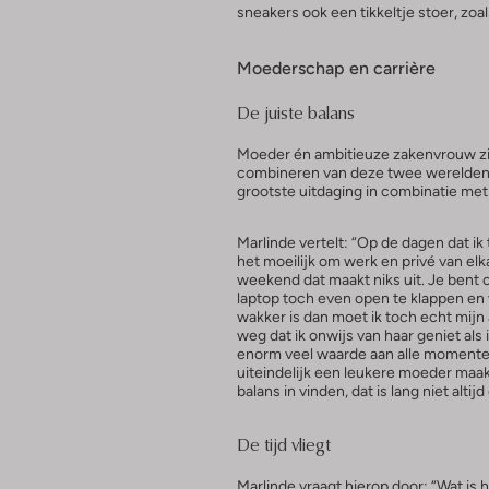
sneakers ook een tikkeltje stoer, zoal
Moederschap en carrière
De juiste balans
Moeder én ambitieuze zakenvrouw zij
combineren van deze twee werelden. 
grootste uitdaging in combinatie me
Marlinde vertelt: “Op de dagen dat ik 
het moeilijk om werk en privé van elka
weekend dat maakt niks uit. Je bent
laptop toch even open te klappen en w
wakker is dan moet ik toch echt mijn 
weg dat ik onwijs van haar geniet als 
enorm veel waarde aan alle momenten 
uiteindelijk een leukere moeder maak
balans in vinden, dat is lang niet altij
De tijd vliegt
Marlinde vraagt hierop door: “Wat is 