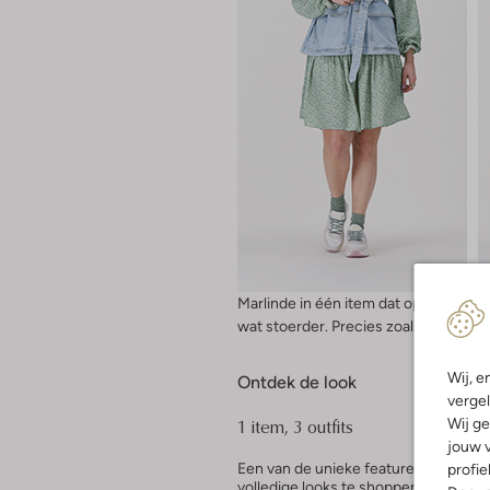
Marlinde in één item dat op drie vers
wat stoerder. Precies zoals haar stij
Wij, e
Ontdek de look
vergel
1 item, 3 outfits
Wij ge
jouw v
Een van de unieke features bij Omoda
profie
volledige looks te shoppen, van top t