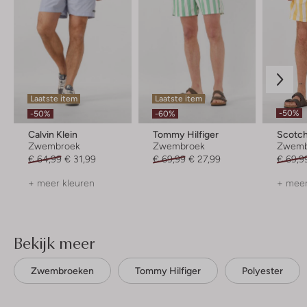
Laatste item
Laatste item
-50%
-50%
-60%
Calvin Klein
Tommy Hilfiger
Scotch
Zwembroek
Zwembroek
Zwemb
€ 64,99
€ 31,99
€ 69,99
€ 27,99
€ 69,9
+ meer kleuren
+ meer
Bekijk meer
Zwembroeken
Tommy Hilfiger
Polyester