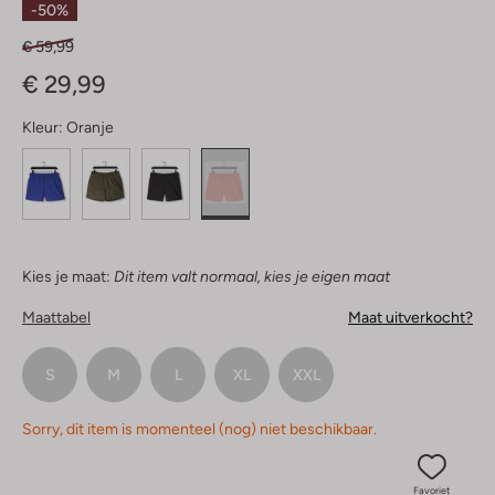
-50%
€ 59,99
€ 29,99
Kleur:
Oranje
Kies je maat:
Dit item valt normaal, kies je eigen maat
Maattabel
Maat uitverkocht?
S
M
L
XL
XXL
Sorry, dit item is momenteel (nog) niet beschikbaar.
Favoriet