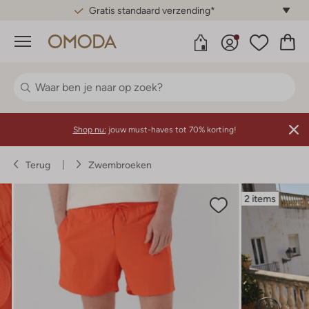
Gratis standaard verzending*
Menu
Shop nu:
jouw must-haves tot 70% korting!
Terug
Zwembroeken
2 items