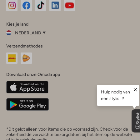
Omoda
Omoda
Omoda
Omoda
Omoda
Kies je land
Instagram
Facebook
TikTok
LinkedIn
YouTube
NEDERLAND
Kies
Verzendmethodes
je
Sluit
land
Nederland
België
(Nederlands)
Download onze Omoda app
Belgique
(Français)
Deutschland
*Dit geldt alleen voor items die op voorraad zijn. Check voor de
zekerheid de verwachte bezorgdatum bij het item op de website
of in je winkelmandje.