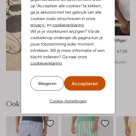
op "Accepteer alle cookies" te klikken,
ga je akkoord met het gebruik van alle
cookies zoals omschreven in onze
privacy-
en
cookieverklaring
.
Laatste maten
Wil je je voorkeuren wijzigen? Via de
-40%
cookieknop onderaan de pagina kun je
Tommy Hilfiger
jouw toestemming ieder moment
Polo
intrekken. Wil je meer informatie of een
€ 79,99
€ 47,99
klacht indienen? Ga naar onze
+ meer kleuren
cookieverklaring
.
Ontdek de look
Accepteren
Weigeren
Ook iets voor jou?
Cookie-instellingen