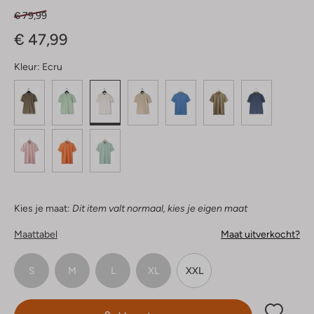
€ 79,99
€ 47,99
Kleur:
Ecru
Kies je maat:
Dit item valt normaal, kies je eigen maat
Maattabel
Maat uitverkocht?
S
M
L
XL
XXL