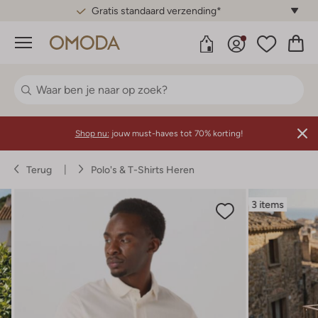
Gratis standaard verzending*
Menu
Shop nu:
jouw must-haves tot 70% korting!
Terug
Polo's & T-Shirts Heren
3 items