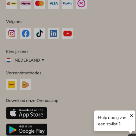
Volg ons
Omoda
Omoda
Omoda
Omoda
Omoda
Kies je land
Instagram
Facebook
TikTok
LinkedIn
YouTube
NEDERLAND
Kies
Verzendmethodes
je
Sluit
land
Nederland
België
(Nederlands)
Download onze Omoda app
Belgique
(Français)
Deutschland