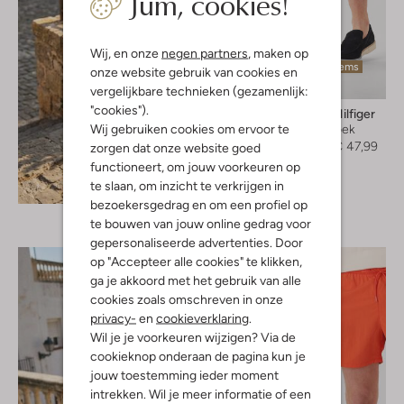
Jum, cookies!
Wij, en onze
negen partners
, maken op
Laatste items
onze website gebruik van cookies en
-40%
vergelijkbare technieken (gezamenlijk:
"cookies").
Tommy Hilfiger
Wij gebruiken cookies om ervoor te
Korte broek
€ 79,99
€ 47,99
zorgen dat onze website goed
functioneert, om jouw voorkeuren op
Ontdek de look
te slaan, om inzicht te verkrijgen in
bezoekersgedrag en om een profiel op
te bouwen van jouw online gedrag voor
gepersonaliseerde advertenties. Door
op "Accepteer alle cookies" te klikken,
ga je akkoord met het gebruik van alle
cookies zoals omschreven in onze
privacy-
en
cookieverklaring
.
Wil je je voorkeuren wijzigen? Via de
cookieknop onderaan de pagina kun je
jouw toestemming ieder moment
intrekken. Wil je meer informatie of een