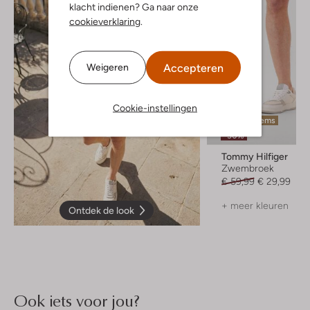
klacht indienen? Ga naar onze
cookieverklaring
.
Accepteren
Weigeren
Cookie-instellingen
Laatste items
-50%
Tommy Hilfiger
Zwembroek
€ 59,99
€ 29,99
+ meer kleuren
Ontdek de look
Ook iets voor jou?