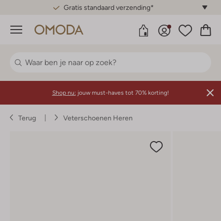
Gratis standaard verzending*
Menu
Shop nu:
jouw must-haves tot 70% korting!
Terug
Veterschoenen Heren