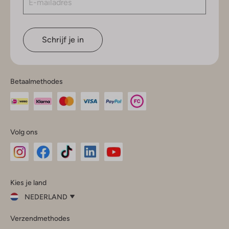
Schrijf je in
Betaalmethodes
Volg ons
Omoda
Omoda
Omoda
Omoda
Omoda
Kies je land
Instagram
Facebook
TikTok
LinkedIn
YouTube
NEDERLAND
Kies
Verzendmethodes
je
Sluit