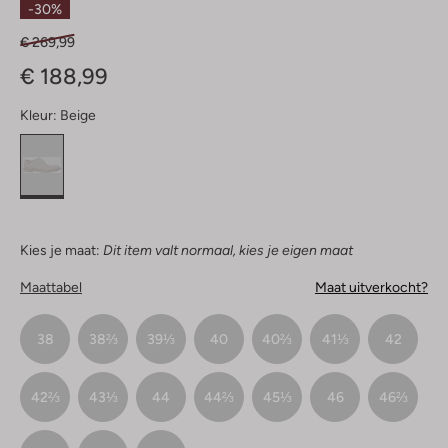
-30%
€ 269,99
€ 188,99
Kleur:
Beige
Kies je maat:
Dit item valt normaal, kies je eigen maat
Maattabel
Maat uitverkocht?
38
38⅔
39⅓
40
40⅔
41⅓
42
42⅔
43⅓
44
44⅔
45⅓
46
46⅔