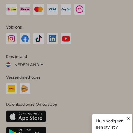
Volg ons
Omoda
Omoda
Omoda
Omoda
Omoda
Kies je land
Instagram
Facebook
TikTok
LinkedIn
YouTube
NEDERLAND
Kies
Verzendmethodes
je
Sluit
land
Nederland
België
(Nederlands)
Download onze Omoda app
Belgique
(Français)
Deutschland