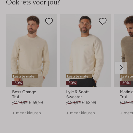
Ook iets voor jou?
Laatste maten
Laatste maten
Laatste
-50%
-30%
-30%
Boss Orange
Lyle & Scott
Matini
Trui
Sweater
Trui
€ 119,99
€ 59,99
€ 89,99
€ 62,99
€ 69,9
+ meer kleuren
+ meer kleuren
+ meer