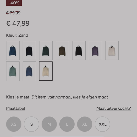
-40%
€ 79,99
€ 47,99
Kleur:
Zand
Kies je maat:
Dit item valt normaal, kies je eigen maat
Maattabel
Maat uitverkocht?
XS
S
M
L
XL
XXL