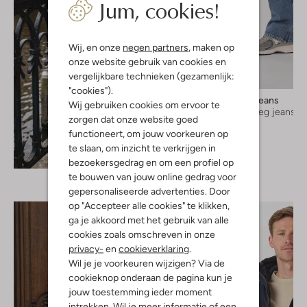
Jum, cookies!
Wij, en onze
negen partners
, maken op
onze website gebruik van cookies en
vergelijkbare technieken (gezamenlijk:
"cookies").
Tommy Jeans
Wij gebruiken cookies om ervoor te
Straight leg jeans
zorgen dat onze website goed
€ 99,99
functioneert, om jouw voorkeuren op
te slaan, om inzicht te verkrijgen in
Ontdek de look
bezoekersgedrag en om een profiel op
te bouwen van jouw online gedrag voor
gepersonaliseerde advertenties. Door
op "Accepteer alle cookies" te klikken,
ga je akkoord met het gebruik van alle
cookies zoals omschreven in onze
privacy-
en
cookieverklaring
.
Wil je je voorkeuren wijzigen? Via de
cookieknop onderaan de pagina kun je
jouw toestemming ieder moment
intrekken. Wil je meer informatie of een