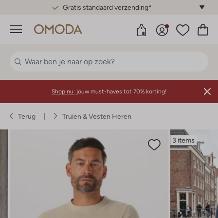
Gratis standaard verzending*
Menu
Shop nu:
jouw must-haves tot 70% korting!
Terug
Truien & Vesten Heren
3 items