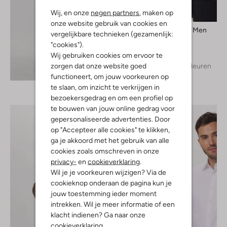
Wij, en onze
negen partners
, maken op
onze website gebruik van cookies en
Selected Men
vergelijkbare technieken (gezamenlijk:
T-shirt
"cookies").
€ 24,99
Wij gebruiken cookies om ervoor te
zorgen dat onze website goed
+ meer kleuren
Ontdek de look
functioneert, om jouw voorkeuren op
te slaan, om inzicht te verkrijgen in
bezoekersgedrag en om een profiel op
te bouwen van jouw online gedrag voor
gepersonaliseerde advertenties. Door
op "Accepteer alle cookies" te klikken,
ga je akkoord met het gebruik van alle
cookies zoals omschreven in onze
privacy-
en
cookieverklaring
.
Wil je je voorkeuren wijzigen? Via de
cookieknop onderaan de pagina kun je
jouw toestemming ieder moment
intrekken. Wil je meer informatie of een
klacht indienen? Ga naar onze
cookieverklaring
.