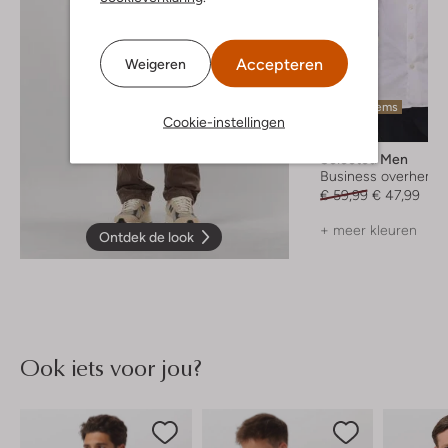
Accepteren
Weigeren
Laatste items
Cookie-instellingen
-20%
Selected Men
Business overhemd
€ 59,99
€ 47,99
+ meer kleuren
Ontdek de look
Ook iets voor jou?