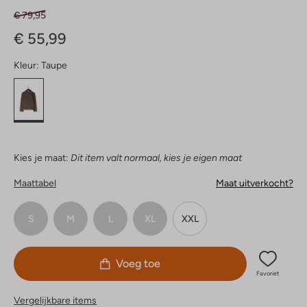
€ 79,95
€ 55,99
Kleur:
Taupe
Kies je maat:
Dit item valt normaal, kies je eigen maat
Maattabel
Maat uitverkocht?
S
M
L
XL
XXL
Voeg toe
Favoriet
Vergelijkbare items