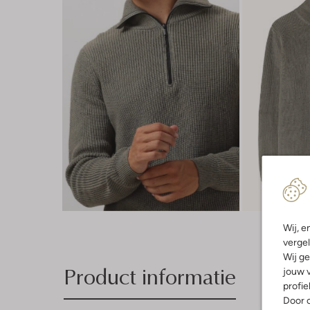
Wij, e
vergel
Wij ge
Product informatie
jouw v
profie
Door o