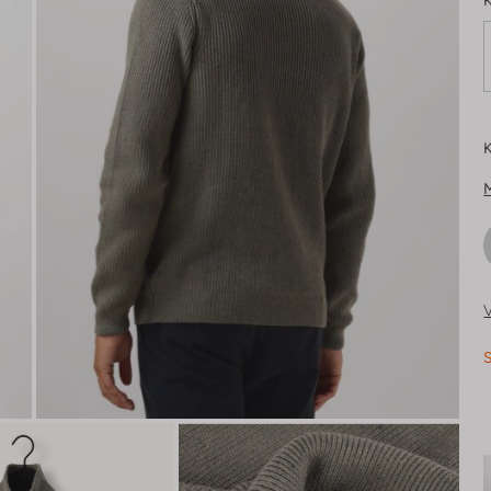
K
K
V
S