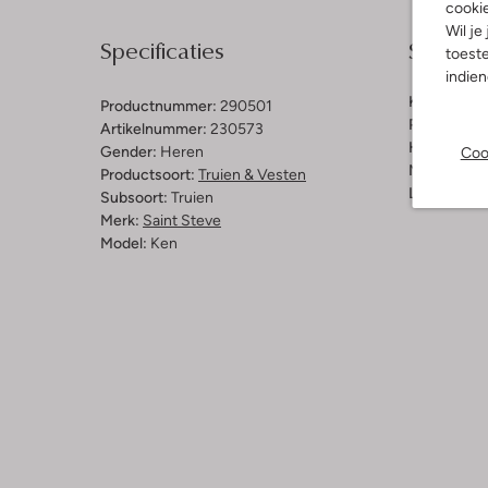
cooki
Wil je
Specificaties
Samenst
toeste
indie
Kleur:
Groe
Productnummer:
290501
Pasvorm:
A
Artikelnummer:
230573
Halslijn:
Kr
Gender:
Heren
Coo
Mouwlengt
Productsoort:
Truien & Vesten
Lengte:
Lan
Subsoort:
Truien
Merk:
Saint Steve
Model:
Ken