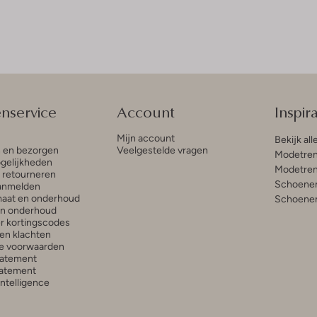
enservice
Account
Inspira
Mijn account
Bekijk all
n en bezorgen
Veelgestelde vragen
Modetren
gelijkheden
Modetren
n retourneren
Schoenen
anmelden
aat en onderhoud
Schoenen
en onderhoud
r kortingscodes
en klachten
e voorwaarden
tatement
atement
 Intelligence