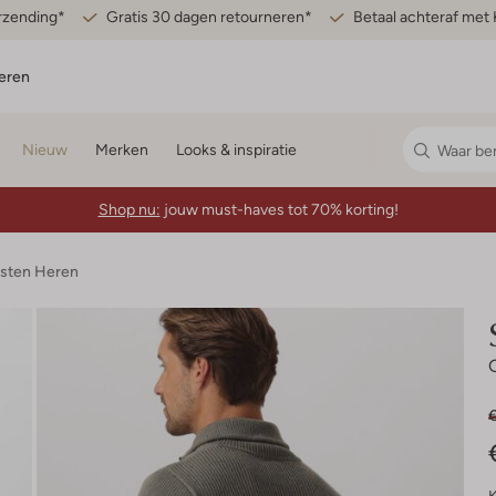
erzending*
Gratis 30 dagen retourneren*
Betaal achteraf met 
eren
Nieuw
Merken
Looks & inspiratie
Shop nu:
jouw must-haves tot 70% korting!
esten Heren
€