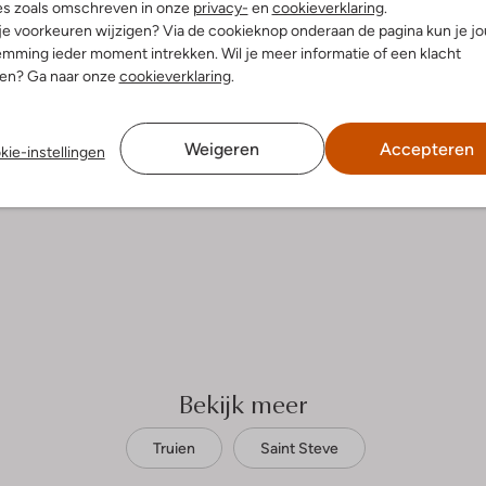
es zoals omschreven in onze
privacy-
en
cookieverklaring
.
 je voorkeuren wijzigen? Via de cookieknop onderaan de pagina kun je j
elling & Pasvorm
mming ieder moment intrekken. Wil je meer informatie of een klacht
nen? Ga naar onze
cookieverklaring
.
n
ansluitend
aag
Weigeren
Accepteren
kie-instellingen
e:
Lange Mouw
g
Bekijk meer
Truien
Saint Steve