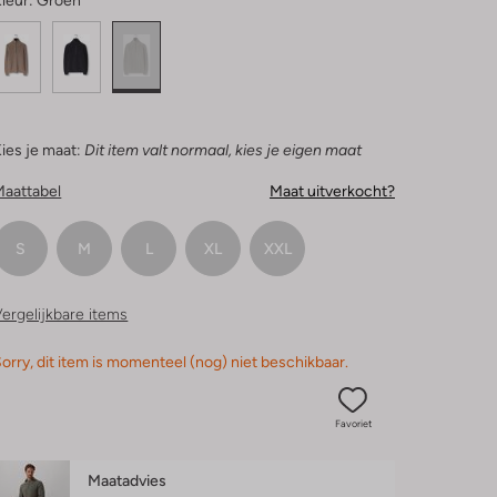
leur:
Groen
ies je maat:
Dit item valt normaal, kies je eigen maat
Maattabel
Maat uitverkocht?
S
M
L
XL
XXL
ergelijkbare items
orry, dit item is momenteel (nog) niet beschikbaar.
Favoriet
Maatadvies