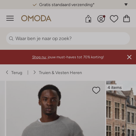
Gratis standaard verzending*
Menu
Shop nu:
jouw must-haves tot 70% korting!
Terug
Truien & Vesten Heren
4 items