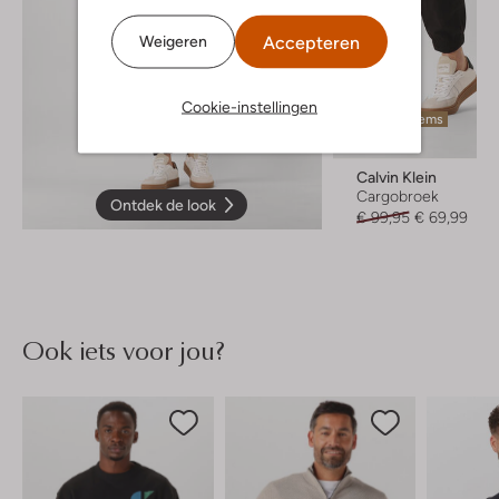
Accepteren
Weigeren
Cookie-instellingen
Laatste items
-30%
Calvin Klein
Cargobroek
Ontdek de look
€ 99,95
€ 69,99
Ook iets voor jou?