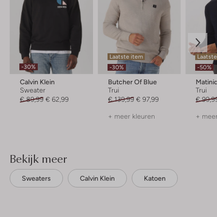
Laatste item
Laatste
-30%
-30%
-50%
Calvin Klein
Butcher Of Blue
Matini
Sweater
Trui
Trui
€ 89,99
€ 62,99
€ 139,99
€ 97,99
€ 99,9
+ meer kleuren
+ meer
Bekijk meer
Sweaters
Calvin Klein
Katoen