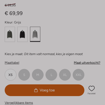
€ 99,95
€ 69,99
Kleur:
Grijs
Kies je maat:
Dit item valt normaal, kies je eigen maat
Maattabel
Maat uitverkocht?
XS
S
M
L
XL
XXL
Voeg toe
Favoriet
Vergelijkbare items