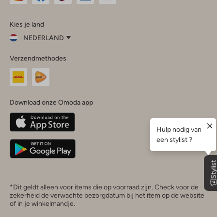
Omoda
Omoda
Omoda
Omoda
Omoda
Kies je land
Instagram
Facebook
TikTok
LinkedIn
YouTube
NEDERLAND
Kies
Verzendmethodes
je
Sluit
land
Nederland
België
(Nederlands)
Download onze Omoda app
Belgique
(Français)
Deutschland
*Dit geldt alleen voor items die op voorraad zijn. Check voor de
zekerheid de verwachte bezorgdatum bij het item op de website
of in je winkelmandje.