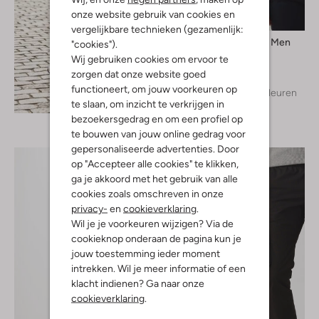
onze website gebruik van cookies en
vergelijkbare technieken (gezamenlijk:
Selected Men
"cookies").
T-shirt
Wij gebruiken cookies om ervoor te
€ 24,99
zorgen dat onze website goed
functioneert, om jouw voorkeuren op
+ meer kleuren
Ontdek de look
te slaan, om inzicht te verkrijgen in
bezoekersgedrag en om een profiel op
te bouwen van jouw online gedrag voor
gepersonaliseerde advertenties. Door
op "Accepteer alle cookies" te klikken,
ga je akkoord met het gebruik van alle
cookies zoals omschreven in onze
privacy-
en
cookieverklaring
.
Wil je je voorkeuren wijzigen? Via de
cookieknop onderaan de pagina kun je
jouw toestemming ieder moment
intrekken. Wil je meer informatie of een
klacht indienen? Ga naar onze
cookieverklaring
.