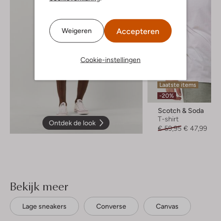
Accepteren
Weigeren
Cookie-instellingen
Laatste items
-20%
Scotch & Soda
T-shirt
Ontdek de look
€ 59,95
€ 47,99
Bekijk meer
Lage sneakers
Converse
Canvas