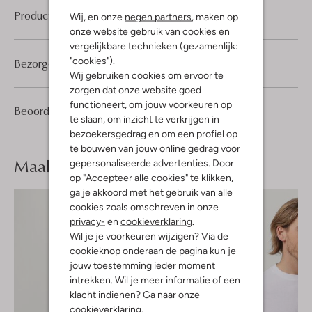
Product informatie
Wij, en onze
negen partners
, maken op
onze website gebruik van cookies en
vergelijkbare technieken (gezamenlijk:
"cookies").
Bezorgen & retourneren
Wij gebruiken cookies om ervoor te
zorgen dat onze website goed
functioneert, om jouw voorkeuren op
6
4
Beoordelingen
(6)
4
/5
te slaan, om inzicht te verkrijgen in
Sterren
bezoekersgedrag en om een profiel op
te bouwen van jouw online gedrag voor
Maak je
look compleet
gepersonaliseerde advertenties. Door
op "Accepteer alle cookies" te klikken,
ga je akkoord met het gebruik van alle
cookies zoals omschreven in onze
privacy-
en
cookieverklaring
.
Wil je je voorkeuren wijzigen? Via de
cookieknop onderaan de pagina kun je
jouw toestemming ieder moment
intrekken. Wil je meer informatie of een
klacht indienen? Ga naar onze
cookieverklaring
.