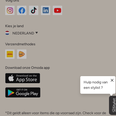
Volg ons
Omoda
Omoda
Omoda
Omoda
Omoda
Kies je land
Instagram
Facebook
TikTok
LinkedIn
YouTube
NEDERLAND
Kies
Verzendmethodes
je
Sluit
land
Nederland
België
(Nederlands)
Download onze Omoda app
Belgique
(Français)
Deutschland
*Dit geldt alleen voor items die op voorraad zijn. Check voor de