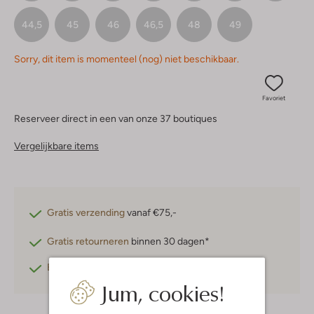
44,5
45
46
46,5
48
49
Sorry, dit item is momenteel (nog) niet beschikbaar.
Favoriet
Reserveer direct in een van onze 37 boutiques
Vergelijkbare items
Gratis verzending
vanaf €75,-
Gratis retourneren
binnen 30 dagen*
Betaal achteraf
met Klarna
Jum, cookies!