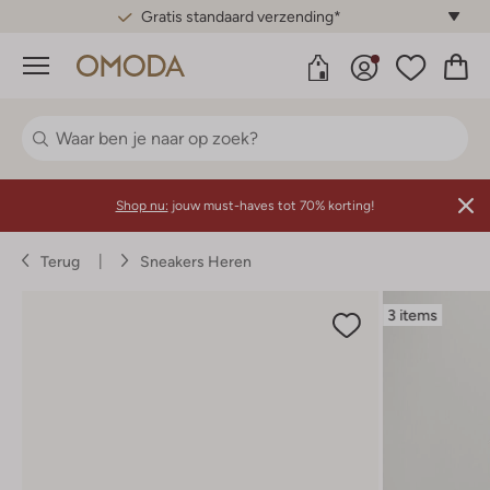
Gratis standaard verzending*
Menu
Shop nu:
jouw must-haves tot 70% korting!
Terug
Sneakers Heren
3 items