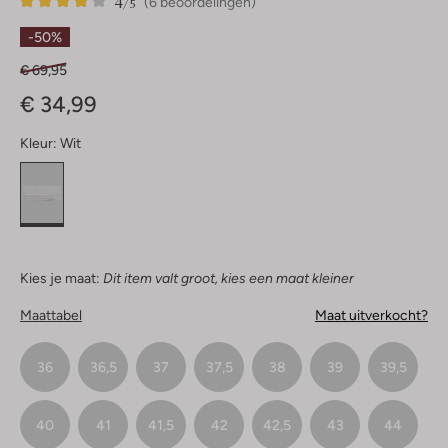
4
6
4
/5
(6 beoordelingen)
Sterren
-50%
€ 69,95
€ 34,99
Kleur:
Wit
Kies je maat:
Dit item valt groot, kies een maat kleiner
Maattabel
Maat uitverkocht?
36
36,5
37
37,5
38
39
39,5
40
41
41,5
42
42,5
43
44