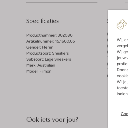
Specificaties
Samenst
Kleur:
Taup
Productnummer:
302080
Wij, e
Materiaal b
Artikelnummer:
15.1600.05
vergel
Materiaal b
Gender:
Heren
Wij ge
Materiaal zo
Productsoort:
Sneakers
jouw v
Type sluitin
Subsoort:
Lage Sneakers
profie
Hakvorm:
P
Merk:
Australian
Door o
Type neus:
Model:
Filmon
cooki
Uitneembaa
Wil je
toeste
indie
Coo
Ook iets voor jou?