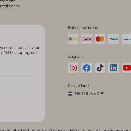
atement
 Intelligence
Betaalmethodes
e deals, speciaal voor
p € 150,- shoptegoed.
Volg ons
Omoda
Omoda
Omoda
Omoda
Om
Kies je land
Instagram
Facebook
TikTok
LinkedI
Yo
NEDERLAND
Kies
je
Sluit
land
Nederland
België
(Nederlands)
 voor de zekerheid de verwachte bezorgdatum bij het item op de website o