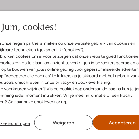
elling & Pasvorm
Omschrijving
Jum, cookies!
e
Ontdek de FILMON lage sneakers i
combineren comfort en stijl moei
n onze
negen partners
, maken op onze website gebruik van cookies en
uitenkant:
Suède
zelfverzekerd de deur uit. Het ui
ijkbare technieken (gezamenlijk: "cookies").
innenkant:
Leer, Textiel
binnenkant van leer en textiel je
bruiken cookies om ervoor te zorgen dat onze website goed functionee
ol:
Rubber
stad of een ontspannen wandeling 
oorkeuren op te slaan, om inzicht te verkrijgen in bezoekersgedrag en 
g:
Veter
Combineer ze met een casual jean
l op te bouwen van jouw online gedrag voor gepersonaliseerde advertent
rubberen zool biedt grip en stabili
latte Zool
p "Accepteer alle cookies" te klikken, ga je akkoord met het gebruik van 
Ronde Neus
es zoals omschreven in onze
privacy-
en
cookieverklaring
.
r voetbed:
Ja
 je voorkeuren wijzigen? Via de cookieknop onderaan de pagina kun je j
mming ieder moment intrekken. Wil je meer informatie of een klacht
nen? Ga naar onze
cookieverklaring
.
Weigeren
Accepteren
kie-instellingen