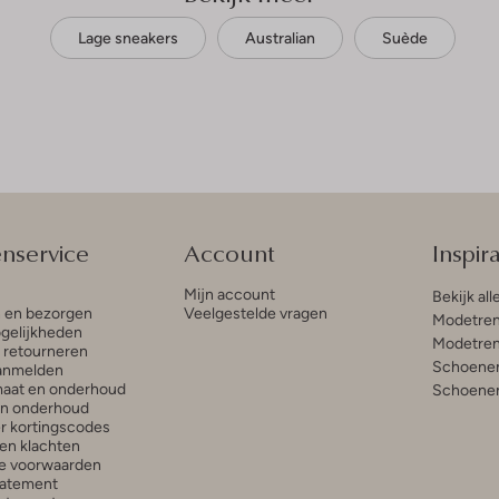
Lage sneakers
Australian
Suède
enservice
Account
Inspira
Mijn account
Bekijk all
n en bezorgen
Veelgestelde vragen
Modetren
gelijkheden
Modetren
n retourneren
Schoenen
anmelden
aat en onderhoud
Schoenen
en onderhoud
r kortingscodes
en klachten
e voorwaarden
tatement