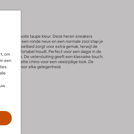
n een stijlvolle taupe kleur. Deze heren sneakers
teloos. Met een ronde neus en een normale zool stap je
tneembare voetbed zorgt voor extra gemak, terwijl de
 voeten comfortabel houdt. Perfect voor een dagje in de
rt, om
in het park. De vetersluiting geeft een klassieke touch.
om een
s of een nette chino voor een veelzijdige look. De
ies.
teit, ideaal voor elke gelegenheid.
alle
ouw