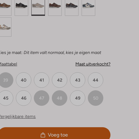
ies je maat:
Dit item valt normaal, kies je eigen maat
Maattabel
Maat uitverkocht?
39
40
41
42
43
44
45
46
47
48
49
50
ergelijkbare items
Voeg toe