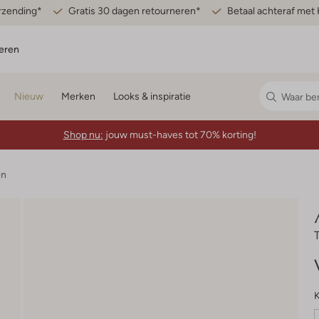
erzending*
Gratis 30 dagen retourneren*
Betaal achteraf met 
eren
Nieuw
Merken
Looks & inspiratie
Shop nu:
jouw must-haves tot 70% korting!
en
K