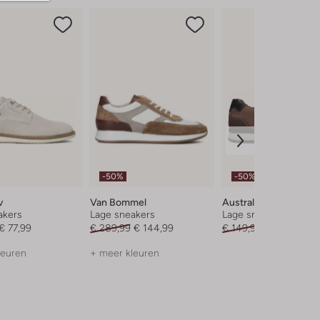
-50%
-50%
v
Van Bommel
Australian
akers
Lage sneakers
Lage sneakers
€ 77,99
€ 289,99
€ 144,99
€ 149,99
€ 74,99
leuren
+ meer kleuren