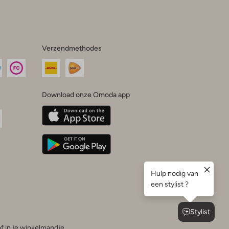
Verzendmethodes
Download onze Omoda app
oda
n
uTube
f in je winkelmandje.