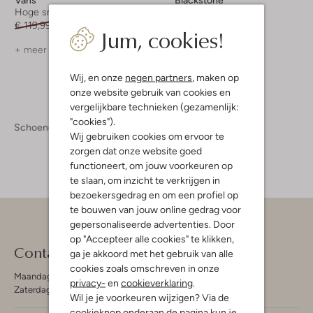
Hoge sneakers
Hoge sneakers
€ 119,99
€ 59,99
€ 179,95
Jum, cookies!
+ meer kleuren
Wij, en onze
negen partners
, maken op
onze website gebruik van cookies en
vergelijkbare technieken (gezamenlijk:
"cookies").
Schoenen
Sneakers
Sneakers Heren
Wij gebruiken cookies om ervoor te
zorgen dat onze website goed
functioneert, om jouw voorkeuren op
te slaan, om inzicht te verkrijgen in
bezoekersgedrag en om een profiel op
te bouwen van jouw online gedrag voor
gepersonaliseerde advertenties. Door
op "Accepteer alle cookies" te klikken,
Contact
ga je akkoord met het gebruik van alle
cookies zoals omschreven in onze
Maandag - Vrijdag 09:00 - 19:00 uur
privacy-
en
cookieverklaring
.
Zaterdag 09:00 - 17:00 uur
Wil je je voorkeuren wijzigen? Via de
cookieknop onderaan de pagina kun je