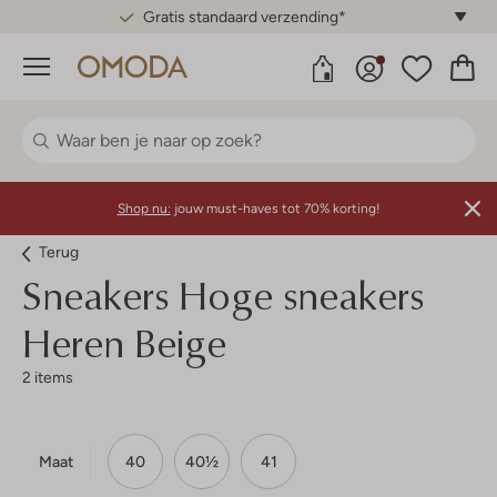
Gratis standaard verzending*
Menu
Shop nu:
jouw must-haves tot 70% korting!
Terug
Sneakers Hoge sneakers
Heren Beige
2 items
Maat
40
40½
41