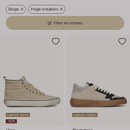
Beige
Hoge sneakers
Filter en sorteer
Laatste items
Laatste maten
-50%
Vans
Blackstone