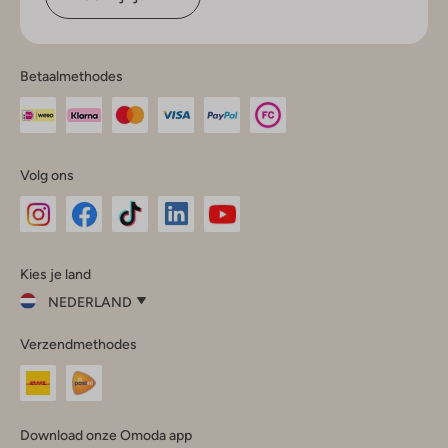
Betaalmethodes
Volg ons
Omoda
Omoda
Omoda
Omoda
Omoda
Kies je land
Instagram
Facebook
TikTok
LinkedIn
YouTube
NEDERLAND
Kies
Verzendmethodes
je
Sluit
land
Nederland
België
(Nederlands)
Download onze Omoda app