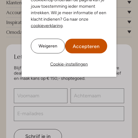
Klantenservice
jouw toestemming ieder moment
Account
intrekken. Wil je meer informatie of een
klacht indienen? Ga naar onze
Inspiratie
cookieverklaring
.
Omoda
Accepteren
Weigeren
Let's keep in touch!
Cookie-instellingen
Blijf op de hoogte van de nieuwste items en exclusieve
deals, speciaal voor jou. Schrijf je in voor de nieuwsbrief
en maak kans op € 150,- shoptegoed.
Schrijf je in