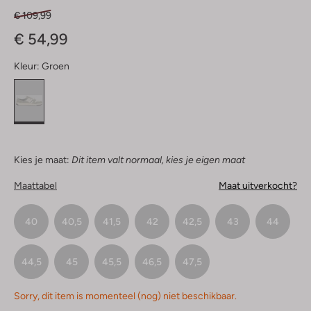
€ 109,99
€ 54,99
Kleur:
Groen
Kies je maat:
Dit item valt normaal, kies je eigen maat
Maattabel
Maat uitverkocht?
40
40,5
41,5
42
42,5
43
44
44,5
45
45,5
46,5
47,5
Sorry, dit item is momenteel (nog) niet beschikbaar.