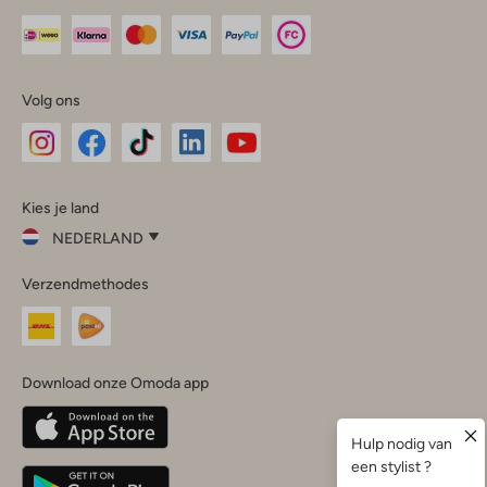
Volg ons
Omoda
Omoda
Omoda
Omoda
Omoda
Kies je land
Instagram
Facebook
TikTok
LinkedIn
YouTube
NEDERLAND
Kies
Verzendmethodes
je
Sluit
land
Nederland
België
(Nederlands)
Download onze Omoda app
Belgique
(Français)
Deutschland