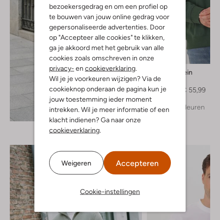
bezoekersgedrag en om een profiel op
te bouwen van jouw online gedrag voor
gepersonaliseerde advertenties. Door
op "Accepteer alle cookies" te klikken,
ga je akkoord met het gebruik van alle
-30%
cookies zoals omschreven in onze
privacy-
en
cookieverklaring
.
Calvin Klein
Wil je je voorkeuren wijzigen? Via de
Sweater
cookieknop onderaan de pagina kun je
€ 79,99
€ 55,99
jouw toestemming ieder moment
+ meer kleuren
intrekken. Wil je meer informatie of een
Ontdek de look
klacht indienen? Ga naar onze
cookieverklaring
.
Accepteren
Weigeren
Cookie-instellingen