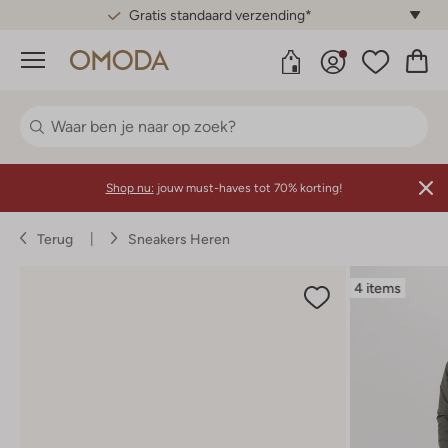
Gratis standaard verzending*
Menu
Shop nu:
jouw must-haves tot 70% korting!
Terug
Sneakers Heren
4 items