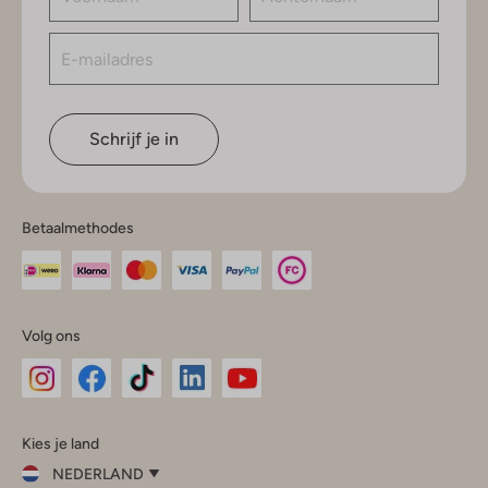
Schrijf je in
Betaalmethodes
Volg ons
Omoda
Omoda
Omoda
Omoda
Omoda
Kies je land
Instagram
Facebook
TikTok
LinkedIn
YouTube
NEDERLAND