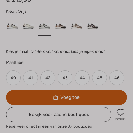
Kleur:
Grijs
Kies je maat:
Dit item valt normaal, kies je eigen maat
Maattabel
40
41
42
43
44
45
46
Voeg toe
Bekijk voorraad in boutiques
Favoriet
Reserveer direct in een van onze 37 boutiques