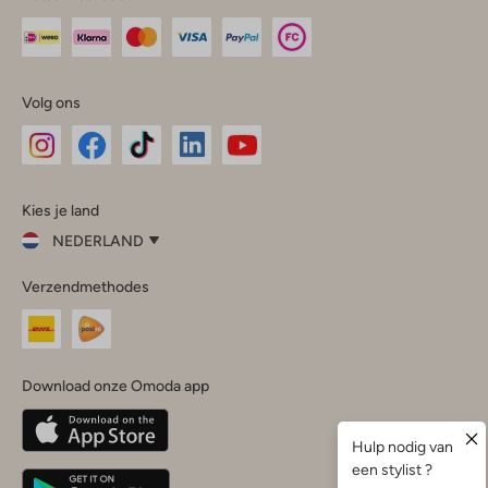
Volg ons
Omoda
Omoda
Omoda
Omoda
Omoda
Kies je land
Instagram
Facebook
TikTok
LinkedIn
YouTube
NEDERLAND
Kies
Verzendmethodes
je
Sluit
land
Nederland
België
(Nederlands)
Download onze Omoda app
Belgique
(Français)
Deutschland