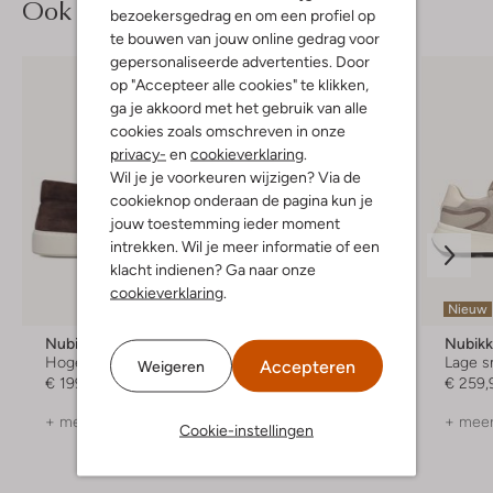
Ook iets voor jou?
bezoekersgedrag en om een profiel op
te bouwen van jouw online gedrag voor
gepersonaliseerde advertenties. Door
op "Accepteer alle cookies" te klikken,
ga je akkoord met het gebruik van alle
cookies zoals omschreven in onze
privacy-
en
cookieverklaring
.
Wil je je voorkeuren wijzigen? Via de
cookieknop onderaan de pagina kun je
jouw toestemming ieder moment
intrekken. Wil je meer informatie of een
klacht indienen? Ga naar onze
cookieverklaring
.
Nieuw
Nieuw
Nubikk
Floris Van Bommel
Nubik
Hoge sneakers
Lage sneakers
Lage s
Accepteren
Weigeren
€ 199,99
€ 249,99
€ 259,
+ meer kleuren
+ meer kleuren
+ meer
Cookie-instellingen