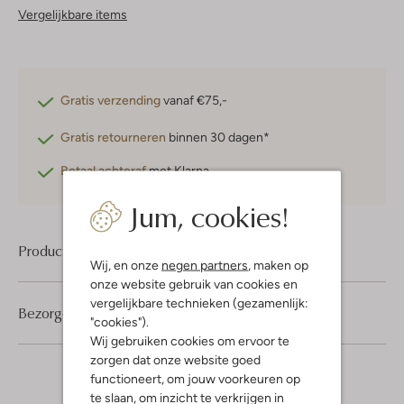
Vergelijkbare items
Gratis verzending
vanaf €75,-
Gratis retourneren
binnen 30 dagen*
Betaal achteraf
met Klarna
Jum, cookies!
Product informatie
Wij, en onze
negen partners
, maken op
onze website gebruik van cookies en
vergelijkbare technieken (gezamenlijk:
Bezorgen & retourneren
"cookies").
Wij gebruiken cookies om ervoor te
zorgen dat onze website goed
functioneert, om jouw voorkeuren op
te slaan, om inzicht te verkrijgen in