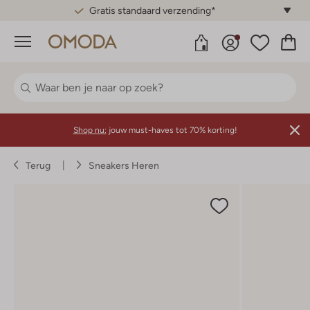
Gratis standaard verzending*
Menu
Shop nu:
jouw must-haves tot 70% korting!
Terug
Sneakers Heren