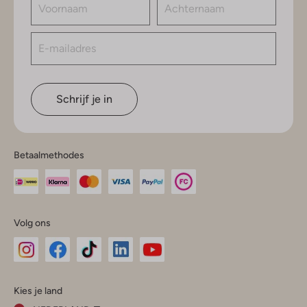
Schrijf je in
Betaalmethodes
Volg ons
Omoda
Omoda
Omoda
Omoda
Omoda
Kies je land
Instagram
Facebook
TikTok
LinkedIn
YouTube