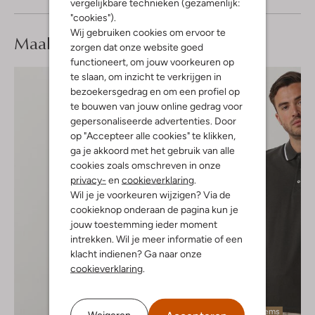
vergelijkbare technieken (gezamenlijk:
"cookies").
Wij gebruiken cookies om ervoor te
Maak je
look compleet
zorgen dat onze website goed
functioneert, om jouw voorkeuren op
te slaan, om inzicht te verkrijgen in
bezoekersgedrag en om een profiel op
te bouwen van jouw online gedrag voor
gepersonaliseerde advertenties. Door
op "Accepteer alle cookies" te klikken,
ga je akkoord met het gebruik van alle
cookies zoals omschreven in onze
privacy-
en
cookieverklaring
.
Wil je je voorkeuren wijzigen? Via de
cookieknop onderaan de pagina kun je
jouw toestemming ieder moment
intrekken. Wil je meer informatie of een
klacht indienen? Ga naar onze
cookieverklaring
.
Laatste items
Weigeren