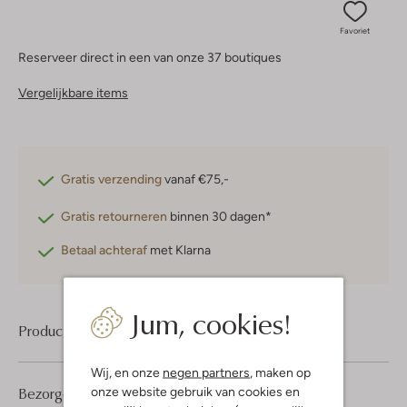
Favoriet
Reserveer direct in een van onze 37 boutiques
Vergelijkbare items
Gratis verzending
vanaf €75,-
Gratis retourneren
binnen 30 dagen*
Betaal achteraf
met Klarna
Jum, cookies!
Product informatie
Wij, en onze
negen partners
, maken op
Bezorgen & retourneren
onze website gebruik van cookies en