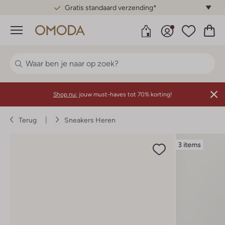
Gratis standaard verzending*
Menu
Shop nu:
jouw must-haves tot 70% korting!
Terug
Sneakers Heren
3 items