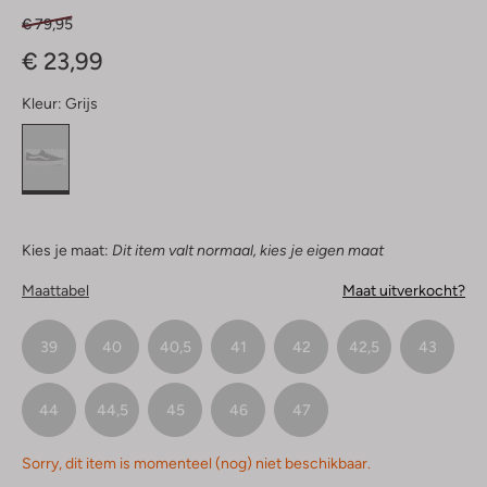
€ 79,95
€ 23,99
Kleur:
Grijs
Kies je maat:
Dit item valt normaal, kies je eigen maat
Maattabel
Maat uitverkocht?
39
40
40,5
41
42
42,5
43
44
44,5
45
46
47
Sorry, dit item is momenteel (nog) niet beschikbaar.