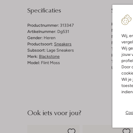
Specificaties
Samenst
Kleur:
Grijs
Productnummer:
313347
Materiaal b
Artikelnummer:
Dg531
Wij, e
Materiaal b
Gender:
Heren
vergel
Materiaal zo
Productsoort:
Sneakers
Wij ge
Type sluitin
Subsoort:
Lage Sneakers
jouw v
Hakvorm:
C
Merk:
Blackstone
profie
Type neus:
Model:
Flint Moss
Door o
Uitneembaa
cooki
Wil je
toeste
indie
Ook iets voor jou?
Coo