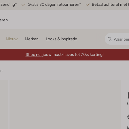
erzending*
Gratis 30 dagen retourneren*
Betaal achteraf met 
eren
Nieuw
Merken
Looks & inspiratie
Shop nu:
jouw must-haves tot 70% korting!
en
K