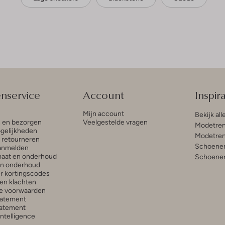
enservice
Account
Inspira
Mijn account
Bekijk all
n en bezorgen
Veelgestelde vragen
Modetren
gelijkheden
Modetren
n retourneren
Schoenen
anmelden
aat en onderhoud
Schoenen
en onderhoud
r kortingscodes
en klachten
e voorwaarden
tatement
atement
 Intelligence