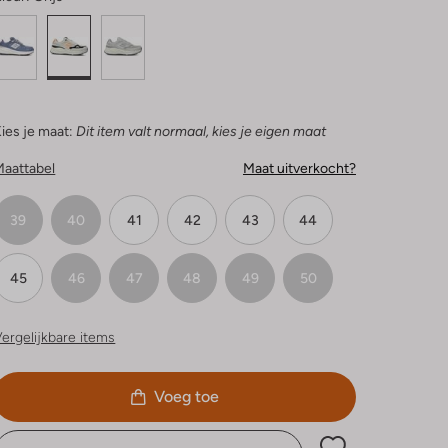
ies je maat:
Dit item valt normaal, kies je eigen maat
Maattabel
Maat uitverkocht?
39
40
41
42
43
44
45
46
47
48
49
50
ergelijkbare items
Voeg toe