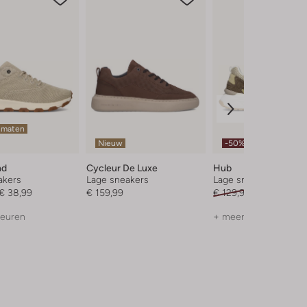
 maten
Nieuw
-50%
nd
Cycleur De Luxe
Hub
akers
Lage sneakers
Lage sneakers
€ 38,99
€ 159,99
€ 129,99
€ 64,99
leuren
+ meer kleuren