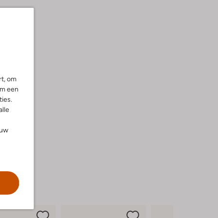
rt, om
om een
ies.
alle
ouw