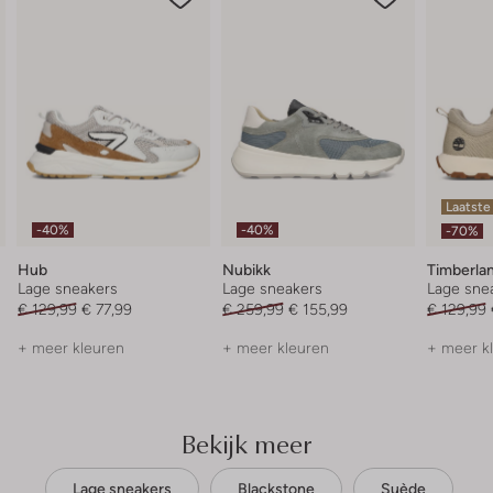
Laatste
-40%
-40%
-70%
Hub
Nubikk
Timberla
Lage sneakers
Lage sneakers
Lage sne
€ 129,99
€ 77,99
€ 259,99
€ 155,99
€ 129,99
+ meer kleuren
+ meer kleuren
+ meer k
Bekijk meer
Lage sneakers
Blackstone
Suède