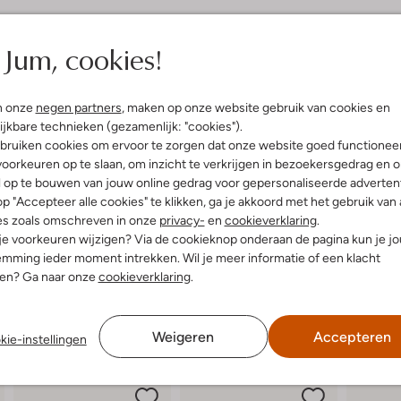
elling & Pasvorm
Jum, cookies!
uitenkant:
Suède
n onze
negen partners
, maken op onze website gebruik van cookies en
innenkant:
Textiel
ijkbare technieken (gezamenlijk: "cookies").
ol:
Rubber
bruiken cookies om ervoor te zorgen dat onze website goed functionee
g:
Veter
oorkeuren op te slaan, om inzicht te verkrijgen in bezoekersgedrag en 
hunky Zool
l op te bouwen van jouw online gedrag voor gepersonaliseerde advertent
Ronde Neus
p "Accepteer alle cookies" te klikken, ga je akkoord met het gebruik van 
r voetbed:
Ja
es zoals omschreven in onze
privacy-
en
cookieverklaring
.
 je voorkeuren wijzigen? Via de cookieknop onderaan de pagina kun je j
mming ieder moment intrekken. Wil je meer informatie of een klacht
nen? Ga naar onze
cookieverklaring
.
Weigeren
Accepteren
kie-instellingen