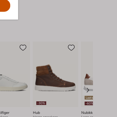
Laatste maten
-30%
-60%
lfiger
Hub
Nubikk
akers
Hoge sneakers
Lage sneakers