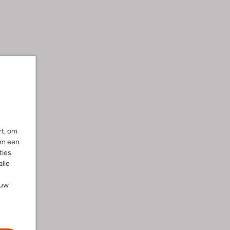
rt, om
om een
ies.
alle
ouw