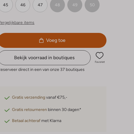
45
46
47
48
49
50
ergelijkbare items
Voeg toe
Bekijk voorraad in boutiques
Favoriet
eserveer direct in een van onze 37 boutiques
Gratis verzending
vanaf €75,-
Gratis retourneren
binnen 30 dagen*
Betaal achteraf
met Klarna