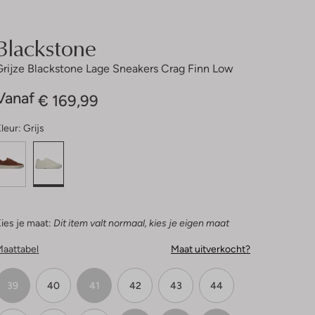
Blackstone
Grijze Blackstone Lage Sneakers Crag Finn Low
Vanaf
€ 169,99
leur:
Grijs
ies je maat:
Dit item valt normaal, kies je eigen maat
Maattabel
Maat uitverkocht?
39
40
41
42
43
44