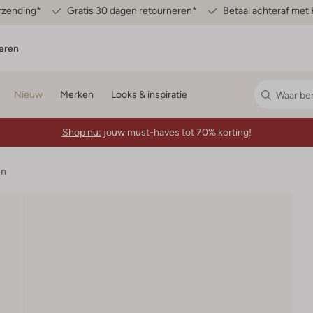
erzending*
Gratis 30 dagen retourneren*
Betaal achteraf met 
eren
Nieuw
Merken
Looks & inspiratie
Shop nu:
jouw must-haves tot 70% korting!
en