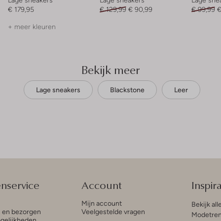
€ 179,95
€ 129,99
€ 90,99
€ 99,99
€
+ meer kleuren
Bekijk meer
Lage sneakers
Blackstone
Leer
enservice
Account
Inspira
Mijn account
Bekijk all
n en bezorgen
Veelgestelde vragen
Modetren
gelijkheden