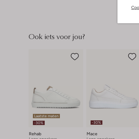
Coo
Ook iets voor jou?
Laatste maten
-30%
-30%
Rehab
Mace
Lage sneakers
Lage sneakers