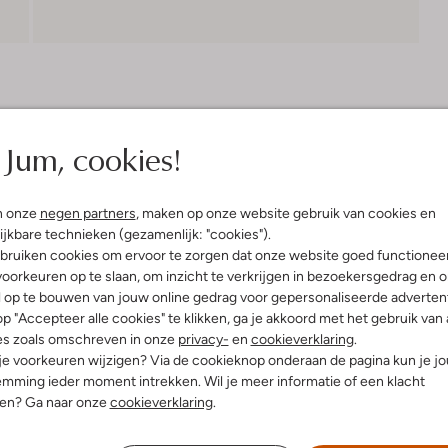
Bezorgen & retourneren
Jum, cookies!
elling & Pasvorm
n onze
negen partners
, maken op onze website gebruik van cookies en
ijkbare technieken (gezamenlijk: "cookies").
bruiken cookies om ervoor te zorgen dat onze website goed functionee
oorkeuren op te slaan, om inzicht te verkrijgen in bezoekersgedrag en 
uitenkant:
Leer
l op te bouwen van jouw online gedrag voor gepersonaliseerde advertent
innenkant:
Leer
p "Accepteer alle cookies" te klikken, ga je akkoord met het gebruik van 
ol:
Rubber
es zoals omschreven in onze
privacy-
en
cookieverklaring
.
g:
Veter
 je voorkeuren wijzigen? Via de cookieknop onderaan de pagina kun je j
lateauzool
mming ieder moment intrekken. Wil je meer informatie of een klacht
Ronde Neus
nen? Ga naar onze
cookieverklaring
.
r voetbed:
Ja