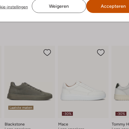
Weigeren
Accepteren
kie-instellingen
Laatste maten
-30%
-30%
Blackstone
Mace
Tommy Hi
Lage sneakers
Lage sneakers
Lage sne