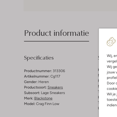
Product informatie
Specificaties
Samenst
Wij, e
vergel
Wij ge
Kleur:
Grijs
Productnummer:
313306
jouw v
Materiaal b
Artikelnummer:
Cg117
profie
Materiaal b
Gender:
Heren
Door o
Materiaal zo
Productsoort:
Sneakers
cooki
Type sluitin
Subsoort:
Lage Sneakers
Wil je
Hakvorm:
P
Merk:
Blackstone
toeste
Type neus:
Model:
Crag Finn Low
indie
Uitneembaa