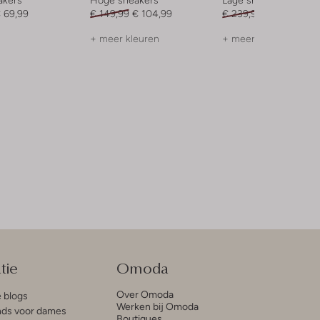
 69,99
€ 149,99
€ 104,99
€ 239,99
€ 95,99
+ meer kleuren
+ meer kleuren
tie
Omoda
Over Omoda
e blogs
Werken bij Omoda
ds voor dames
Boutiques