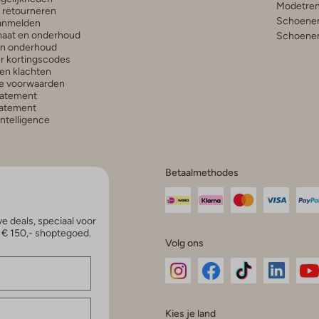
Modetren
n retourneren
Schoenen
anmelden
aat en onderhoud
Schoenen
en onderhoud
r kortingscodes
en klachten
e voorwaarden
tatement
atement
 Intelligence
Betaalmethodes
e deals, speciaal voor
p € 150,- shoptegoed.
Volg ons
Omoda
Omoda
Omoda
Omoda
Om
Kies je land