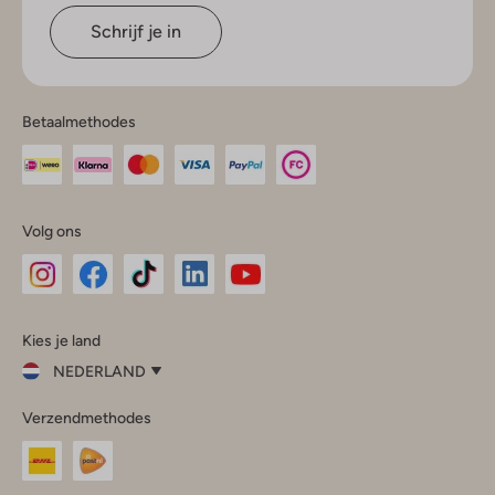
Schrijf je in
Betaalmethodes
Volg ons
Omoda
Omoda
Omoda
Omoda
Omoda
Kies je land
Instagram
Facebook
TikTok
LinkedIn
YouTube
NEDERLAND
Kies
Verzendmethodes
je
Sluit
land
Nederland