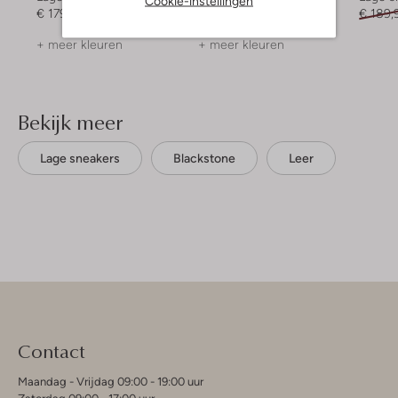
Cookie-instellingen
€ 179,95
€ 219,99
€ 131,99
€ 189,
+ meer kleuren
+ meer kleuren
Bekijk meer
Lage sneakers
Blackstone
Leer
Contact
Maandag - Vrijdag 09:00 - 19:00 uur