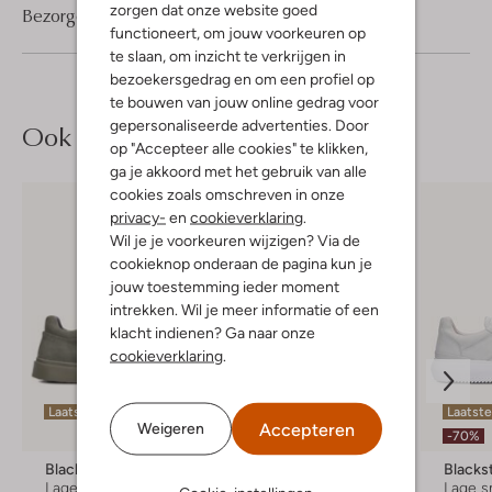
zorgen dat onze website goed
Bezorgen & retourneren
functioneert, om jouw voorkeuren op
te slaan, om inzicht te verkrijgen in
bezoekersgedrag en om een profiel op
te bouwen van jouw online gedrag voor
gepersonaliseerde advertenties. Door
Ook iets voor jou?
op "Accepteer alle cookies" te klikken,
ga je akkoord met het gebruik van alle
cookies zoals omschreven in onze
privacy-
en
cookieverklaring
.
Wil je je voorkeuren wijzigen? Via de
cookieknop onderaan de pagina kun je
jouw toestemming ieder moment
intrekken. Wil je meer informatie of een
klacht indienen? Ga naar onze
cookieverklaring
.
Laatste maten
Laatst
Accepteren
Weigeren
-40%
-70%
Blackstone
Nubikk
Blacks
Lage sneakers
Lage sneakers
Lage s