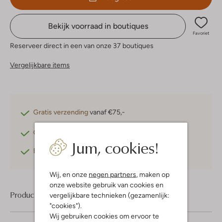
Bekijk voorraad in boutiques
Favoriet
Reserveer direct in een van onze 37 boutiques
Vergelijkbare items
Gratis verzending
vanaf €75,-
Gratis retourneren
binnen 30 dagen*
Jum, cookies!
Betaal achteraf
met Klarna
Wij, en onze
negen partners
, maken op
onze website gebruik van cookies en
Product informatie
vergelijkbare technieken (gezamenlijk:
"cookies").
Wij gebruiken cookies om ervoor te