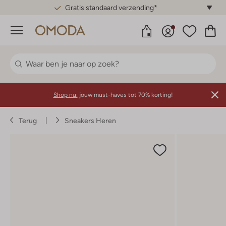
Gratis standaard verzending*
Menu
Shop nu:
jouw must-haves tot 70% korting!
Terug
Sneakers Heren