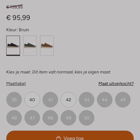
€ 159,95
€ 95,99
Kleur:
Bruin
Kies je maat:
Dit item valt normaal, kies je eigen maat
Maattabel
Maat uitverkocht?
39
40
41
42
43
44
45
46
47
48
49
50
Voeg toe