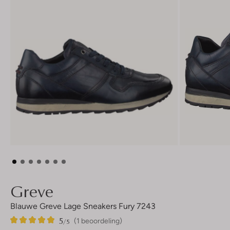
Greve
Blauwe Greve Lage Sneakers Fury 7243
5
1
5
/5
(1 beoordeling)