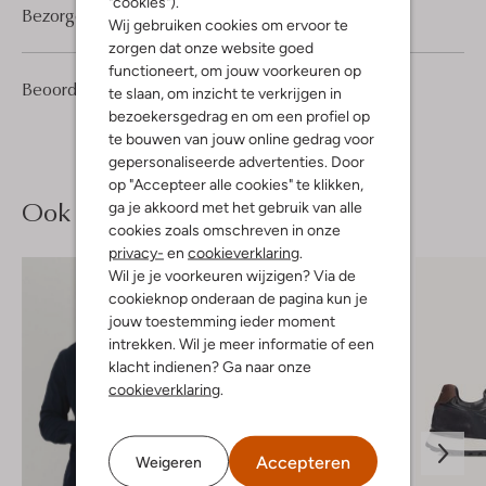
"cookies").
Bezorgen & retourneren
Wij gebruiken cookies om ervoor te
zorgen dat onze website goed
functioneert, om jouw voorkeuren op
1
5
Beoordelingen
(1)
5
te slaan, om inzicht te verkrijgen in
/5
Sterren
bezoekersgedrag en om een profiel op
te bouwen van jouw online gedrag voor
gepersonaliseerde advertenties. Door
op "Accepteer alle cookies" te klikken,
Ook iets voor jou?
ga je akkoord met het gebruik van alle
cookies zoals omschreven in onze
privacy-
en
cookieverklaring
.
Wil je je voorkeuren wijzigen? Via de
cookieknop onderaan de pagina kun je
jouw toestemming ieder moment
intrekken. Wil je meer informatie of een
klacht indienen? Ga naar onze
cookieverklaring
.
Accepteren
Weigeren