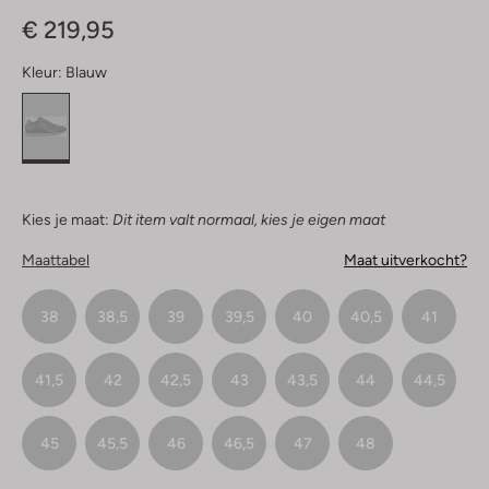
Sterren
€ 219,95
Kleur:
Blauw
Kies je maat:
Dit item valt normaal, kies je eigen maat
Maattabel
Maat uitverkocht?
38
38,5
39
39,5
40
40,5
41
41,5
42
42,5
43
43,5
44
44,5
45
45,5
46
46,5
47
48