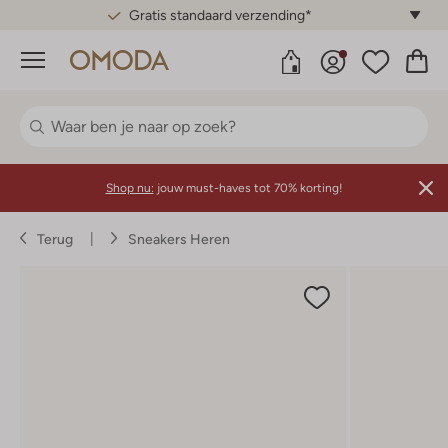
Gratis standaard verzending*
Menu
Shop nu:
jouw must-haves tot 70% korting!
Terug
Sneakers Heren