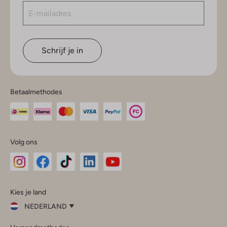
Schrijf je in
Betaalmethodes
Volg ons
Omoda
Omoda
Omoda
Omoda
Omoda
Kies je land
Instagram
Facebook
TikTok
LinkedIn
YouTube
NEDERLAND
Kies