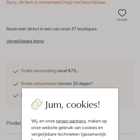
Sorry, dit item is momenteel (nog) niet beschikbaar.
Favoriet
Reserveer direct in een van onze 37 boutiques
Vergelijkbare items
Gratis verzending
vanaf €75,-
Gratis retourneren
binnen 30 dagen*
Betaal achteraf
met Klarna
Jum, cookies!
Wij, en onze
negen partners
, maken op
Product informatie
onze website gebruik van cookies en
vergelijkbare technieken (gezamenlijk: