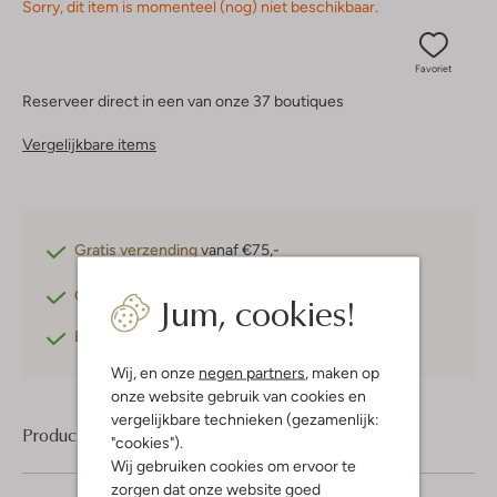
Sorry, dit item is momenteel (nog) niet beschikbaar.
Favoriet
Reserveer direct in een van onze 37 boutiques
Vergelijkbare items
Gratis verzending
vanaf €75,-
Gratis retourneren
binnen 30 dagen*
Jum, cookies!
Betaal achteraf
met Klarna
Wij, en onze
negen partners
, maken op
onze website gebruik van cookies en
vergelijkbare technieken (gezamenlijk:
Product informatie
"cookies").
Wij gebruiken cookies om ervoor te
zorgen dat onze website goed