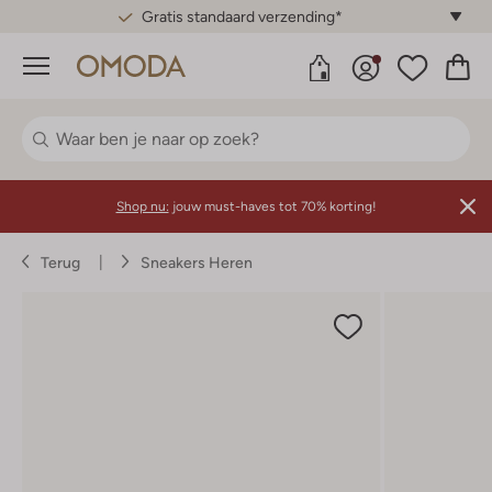
Gratis standaard verzending*
Menu
Shop nu:
jouw must-haves tot 70% korting!
Terug
Sneakers Heren