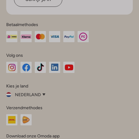
Betaalmethodes
Volg ons
Omoda
Omoda
Omoda
Omoda
Omoda
Kies je land
Instagram
Facebook
TikTok
LinkedIn
YouTube
NEDERLAND
Kies
Verzendmethodes
je
Sluit
land
Nederland
België
(Nederlands)
Download onze Omoda app