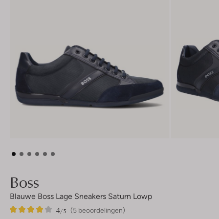
Boss
Blauwe Boss Lage Sneakers Saturn Lowp
4
5
4
/5
(5 beoordelingen)