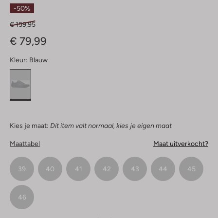
Sterren
-50%
€ 159,95
€ 79,99
Kleur:
Blauw
Kies je maat:
Dit item valt normaal, kies je eigen maat
Maattabel
Maat uitverkocht?
39
40
41
42
43
44
45
46