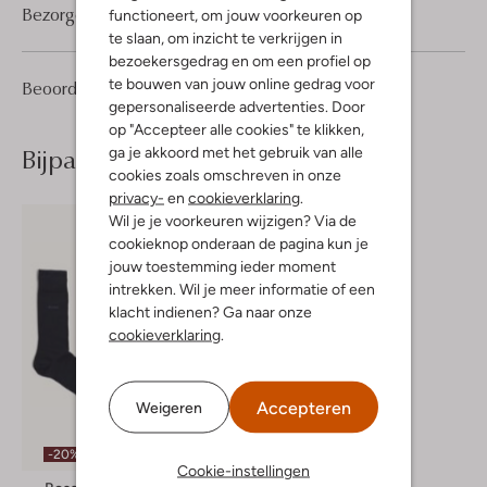
Bezorgen & retourneren
functioneert, om jouw voorkeuren op
te slaan, om inzicht te verkrijgen in
bezoekersgedrag en om een profiel op
te bouwen van jouw online gedrag voor
5
4
Beoordelingen
(5)
4
/5
gepersonaliseerde advertenties. Door
Sterren
op "Accepteer alle cookies" te klikken,
Bijpassende producten
ga je akkoord met het gebruik van alle
cookies zoals omschreven in onze
privacy-
en
cookieverklaring
.
Wil je je voorkeuren wijzigen? Via de
cookieknop onderaan de pagina kun je
jouw toestemming ieder moment
intrekken. Wil je meer informatie of een
klacht indienen? Ga naar onze
cookieverklaring
.
Accepteren
Weigeren
-20%
Cookie-instellingen