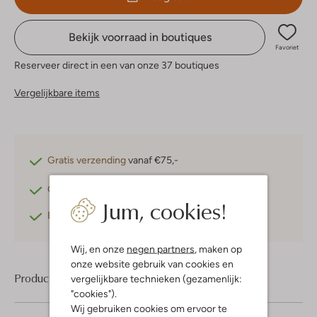
Bekijk voorraad in boutiques
Favoriet
Reserveer direct in een van onze 37 boutiques
Vergelijkbare items
Gratis verzending
vanaf €75,-
Gratis retourneren
binnen 30 dagen*
Jum, cookies!
Betaal achteraf
met Klarna
Wij, en onze
negen partners
, maken op
onze website gebruik van cookies en
Product informatie
vergelijkbare technieken (gezamenlijk:
"cookies").
Wij gebruiken cookies om ervoor te