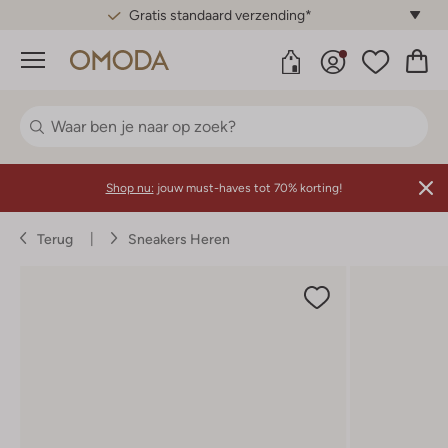
Gratis standaard verzending*
Menu
Shop nu:
jouw must-haves tot 70% korting!
Terug
Sneakers Heren