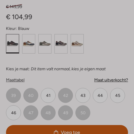
€ 149,99
€ 104,99
Kleur:
Blauw
Kies je maat:
Dit item valt normaal, kies je eigen maat
Maattabel
Maat uitverkocht?
39
40
41
42
43
44
45
46
47
48
49
50
Voeg toe