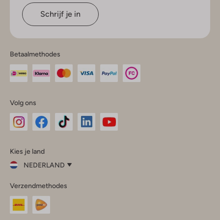
Schrijf je in
Betaalmethodes
Volg ons
Omoda
Omoda
Omoda
Omoda
Omoda
Kies je land
Instagram
Facebook
TikTok
LinkedIn
YouTube
NEDERLAND
Kies
Verzendmethodes
je
Sluit
land
Nederland