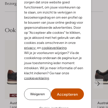
zorgen dat onze website goed
Bezorgen & retourneren
functioneert, om jouw voorkeuren op
te slaan, om inzicht te verkrijgen in
bezoekersgedrag en om een profiel op
te bouwen van jouw online gedrag voor
gepersonaliseerde advertenties. Door
Ook iets voor jou?
op "Accepteer alle cookies" te klikken,
ga je akkoord met het gebruik van alle
cookies zoals omschreven in onze
privacy-
en
cookieverklaring
.
Wil je je voorkeuren wijzigen? Via de
cookieknop onderaan de pagina kun je
jouw toestemming ieder moment
intrekken. Wil je meer informatie of een
klacht indienen? Ga naar onze
cookieverklaring
.
Accepteren
Weigeren
-40%
Australian
Australian
Austra
Lage sneakers
Lage sneakers
Lage s