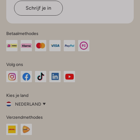
Schrijf je in
Betaalmethodes
Volg ons
Omoda
Omoda
Omoda
Omoda
Omoda
Kies je land
Instagram
Facebook
TikTok
LinkedIn
YouTube
NEDERLAND
Kies
Verzendmethodes
je
Sluit
land
Nederland