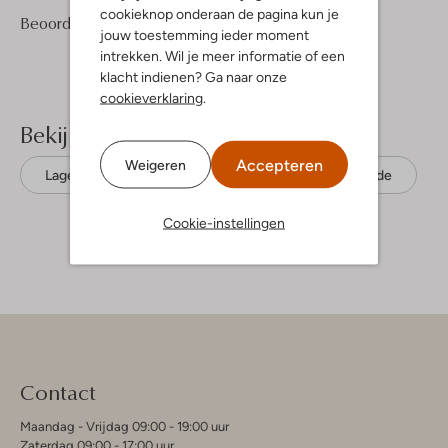
cookieknop onderaan de pagina kun je
2
5
Beoordelingen
(2)
5
/5
jouw toestemming ieder moment
Sterren
intrekken. Wil je meer informatie of een
klacht indienen? Ga naar onze
cookieverklaring
.
Bekijk meer
Accepteren
Weigeren
Lage sneakers
The Hoff Brand
Suède
Cookie-instellingen
Contact
Maandag - Vrijdag 09:00 - 19:00 uur
Zaterdag 09:00 - 17:00 uur