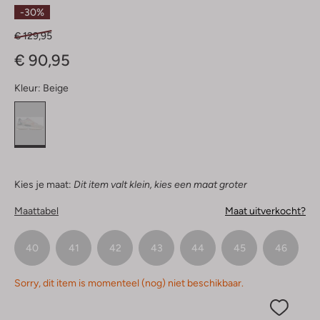
Sterren
-30%
€ 129,95
€ 90,95
Kleur:
Beige
Kies je maat:
Dit item valt klein, kies een maat groter
Maattabel
Maat uitverkocht?
40
41
42
43
44
45
46
Sorry, dit item is momenteel (nog) niet beschikbaar.