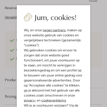
Favoriet
Reserveer direct in een van onze 37 boutiques
Jum, cookies!
Vergelijkbare items
Wij, en onze
negen partners
, maken op
onze website gebruik van cookies en
Gratis verzending
vanaf €75,-
vergelijkbare technieken (gezamenlijk:
"cookies").
Gratis retourneren
binnen 30 dagen*
Wij gebruiken cookies om ervoor te
zorgen dat onze website goed
Betaal achteraf
met Klarna
functioneert, om jouw voorkeuren op
te slaan, om inzicht te verkrijgen in
bezoekersgedrag en om een profiel op
te bouwen van jouw online gedrag voor
Product informatie
gepersonaliseerde advertenties. Door
op "Accepteer alle cookies" te klikken,
ga je akkoord met het gebruik van alle
cookies zoals omschreven in onze
Bezorgen & retourneren
privacy-
en
cookieverklaring
.
Wil je je voorkeuren wijzigen? Via de