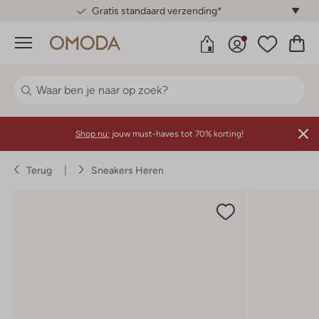
Gratis standaard verzending*
Menu
Shop nu:
jouw must-haves tot 70% korting!
Terug
Sneakers Heren