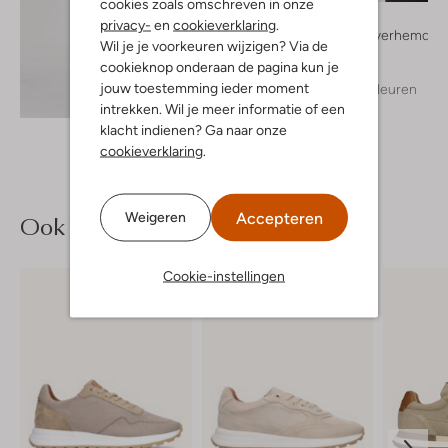
cookies zoals omschreven in onze
Desoto
privacy-
en
cookieverklaring
.
Casual overhemd
Wil je je voorkeuren wijzigen? Via de
€ 99,99
cookieknop onderaan de pagina kun je
jouw toestemming ieder moment
+ meer kleuren
Ontdek de look
intrekken. Wil je meer informatie of een
klacht indienen? Ga naar onze
cookieverklaring
.
Accepteren
Weigeren
Ook iets voor jou?
Cookie-instellingen