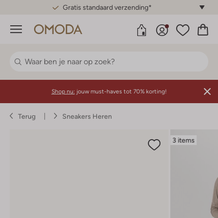
Gratis standaard verzending*
Menu
Shop nu:
jouw must-haves tot 70% korting!
Terug
Sneakers Heren
3 items