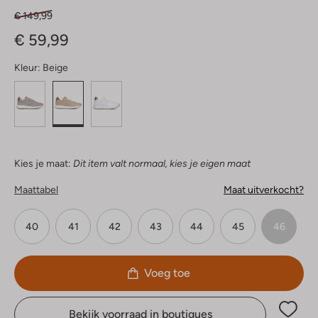
€ 149,99
€ 59,99
Kleur:
Beige
Kies je maat:
Dit item valt normaal, kies je eigen maat
Maattabel
Maat uitverkocht?
40
41
42
43
44
45
46
Voeg toe
Bekijk voorraad in boutiques