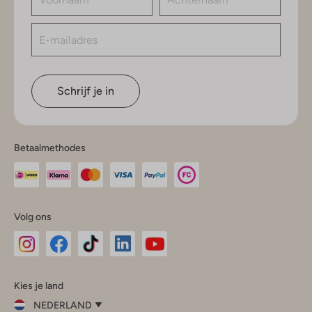
Schrijf je in
Betaalmethodes
Volg ons
Omoda
Omoda
Omoda
Omoda
Omoda
Kies je land
Instagram
Facebook
TikTok
LinkedIn
YouTube
NEDERLAND