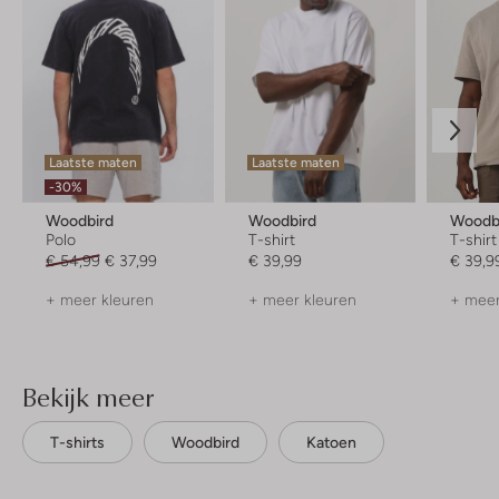
Laatste maten
Laatste maten
-30%
Woodbird
Woodbird
Woodb
Polo
T-shirt
T-shirt
€ 54,99
€ 37,99
€ 39,99
€ 39,9
+ meer kleuren
+ meer kleuren
+ meer
Bekijk meer
T-shirts
Woodbird
Katoen