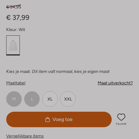
€ 54,95
€ 37,99
Kleur:
Wit
Kies je maat:
Dit item valt normaal, kies je eigen maat
Maattabel
Maat uitverkocht?
M
L
XL
XXL
Voeg toe
Favoriet
Vergelijkbare items