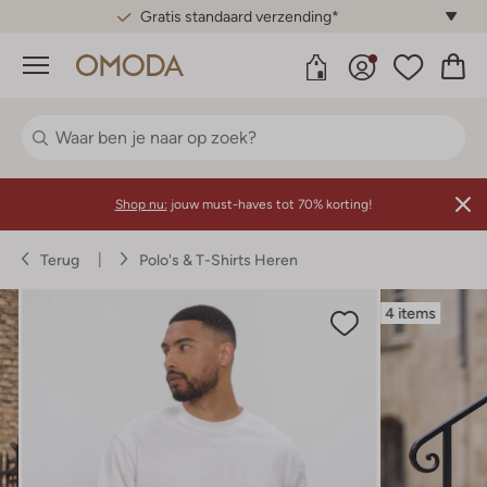
Gratis standaard verzending*
Menu
Shop nu:
jouw must-haves tot 70% korting!
Terug
Polo's & T-Shirts Heren
4 items