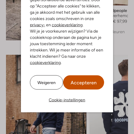
-30%
op "Accepteer alle cookies" te klikken,
The Goodpeople
ga je akkoord met het gebruik van alle
Casual overhemd
cookies zoals omschreven in onze
€ 139,99
€ 97,99
privacy-
en
cookieverklaring
.
Wil je je voorkeuren wijzigen? Via de
+ meer kleuren
Ontdek de look
cookieknop onderaan de pagina kun je
jouw toestemming ieder moment
intrekken. Wil je meer informatie of een
klacht indienen? Ga naar onze
cookieverklaring
.
Accepteren
Weigeren
Cookie-instellingen