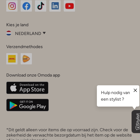
Omoda
Omoda
Omoda
Omoda
Omoda
Kies je land
Instagram
Facebook
TikTok
LinkedIn
YouTube
NEDERLAND
Kies
Verzendmethodes
je
Sluit
land
Nederland
België
(Nederlands)
Download onze Omoda app
Belgique
(Français)
Deutschland
*Dit geldt alleen voor items die op voorraad zijn. Check voor de
zekerheid de verwachte bezorgdatum bij het item op de website