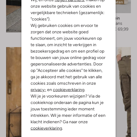
Laatste maten
onze website gebruik van cookies en
-30%
vergelijkbare technieken (gezamenlijk:
Calvin Klein
"cookies").
Skinny jeans
Wij gebruiken cookies om ervoor te
Ontdek de look
€ 99,99
€ 69,99
zorgen dat onze website goed
functioneert, om jouw voorkeuren op
te slaan, om inzicht te verkrijgen in
bezoekersgedrag en om een profiel op
te bouwen van jouw online gedrag voor
gepersonaliseerde advertenties. Door
op "Accepteer alle cookies" te klikken,
ga je akkoord met het gebruik van alle
cookies zoals omschreven in onze
privacy-
en
cookieverklaring
.
Wil je je voorkeuren wijzigen? Via de
cookieknop onderaan de pagina kun je
jouw toestemming ieder moment
intrekken. Wil je meer informatie of een
klacht indienen? Ga naar onze
cookieverklaring
.