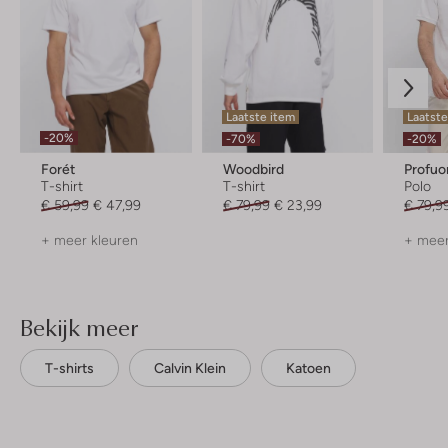
Laatste item
Laatst
-20%
-70%
-20%
Forét
Woodbird
Profu
T-shirt
T-shirt
Polo
€ 59,99
€ 47,99
€ 79,99
€ 23,99
€ 79,9
+ meer kleuren
+ meer
Bekijk meer
T-shirts
Calvin Klein
Katoen