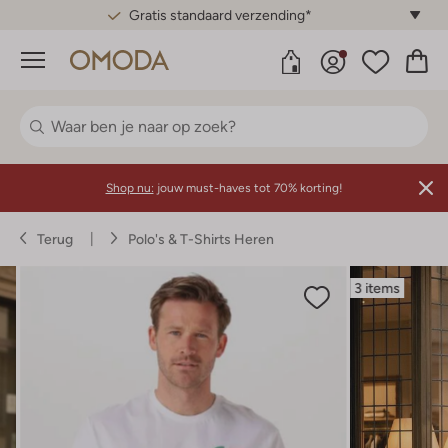
Gratis standaard verzending*
Menu
Shop nu:
jouw must-haves tot 70% korting!
Terug
Polo's & T-Shirts Heren
3 items