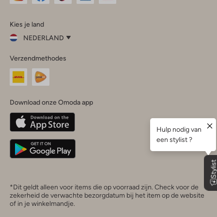
Omoda
Omoda
Omoda
Omoda
Omoda
Kies je land
Instagram
Facebook
TikTok
LinkedIn
YouTube
NEDERLAND
Kies
Verzendmethodes
je
Sluit
land
Nederland
België
(Nederlands)
Download onze Omoda app
Belgique
(Français)
Deutschland
*Dit geldt alleen voor items die op voorraad zijn. Check voor de
zekerheid de verwachte bezorgdatum bij het item op de website
of in je winkelmandje.