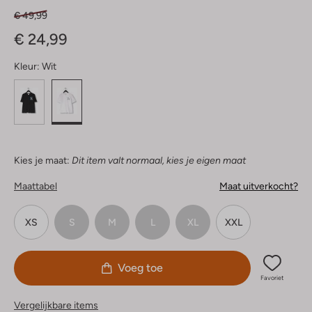
€ 49,99
€ 24,99
Kleur:
Wit
Kies je maat:
Dit item valt normaal, kies je eigen maat
Maattabel
Maat uitverkocht?
XS
S
M
L
XL
XXL
Voeg toe
Favoriet
Vergelijkbare items