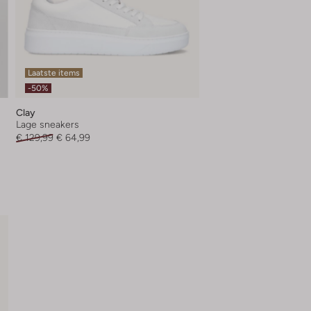
Laatste items
-50%
Clay
Lage sneakers
€ 129,99
€ 64,99