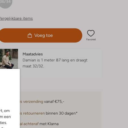
36/34
ergelijkbare items
Voeg toe
Favoriet
Maatadvies
Damian is 1 meter 87 lang en draagt
maat 32/32.
Gratis verzending
vanaf €75,-
rt, om
Gratis retourneren
binnen 30 dagen*
om een
ies.
Betaal achteraf
met Klarna