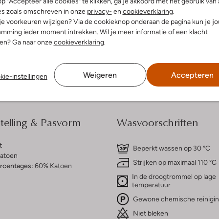
p "Accepteer alle cookies" te klikken, ga je akkoord met het gebruik van 
es zoals omschreven in onze
privacy-
en
cookieverklaring
.
 je voorkeuren wijzigen? Via de cookieknop onderaan de pagina kun je j
dek de look
Ontdek de look
mming ieder moment intrekken. Wil je meer informatie of een klacht
nen? Ga naar onze
cookieverklaring
.
Bezorgen & retourneren
Weigeren
Accepteren
kie-instellingen
elling & Pasvorm
Wasvoorschriften
t
Beperkt wassen op 30 °C
atoen
Strijken op maximaal 110 °C
ercentages:
60% Katoen
In de droogtrommel op lage
temperatuur
Gewone chemische reinigi
Niet bleken