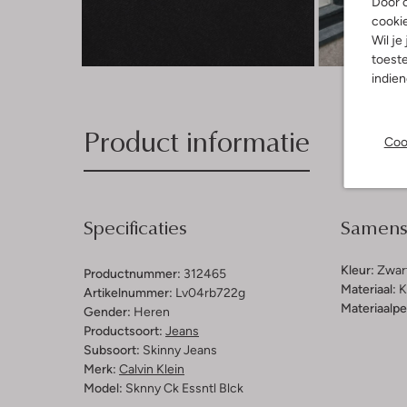
Door o
cooki
Wil je
Ont
toeste
indie
Product informatie
Coo
Specificaties
Samenst
Kleur:
Zwar
Productnummer:
312465
Materiaal:
K
Artikelnummer:
Lv04rb722g
Materiaalp
Gender:
Heren
Productsoort:
Jeans
Subsoort:
Skinny Jeans
Merk:
Calvin Klein
Model:
Sknny Ck Essntl Blck