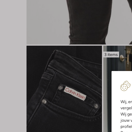
3 items
Wij, e
vergel
Wij ge
jouw v
profie