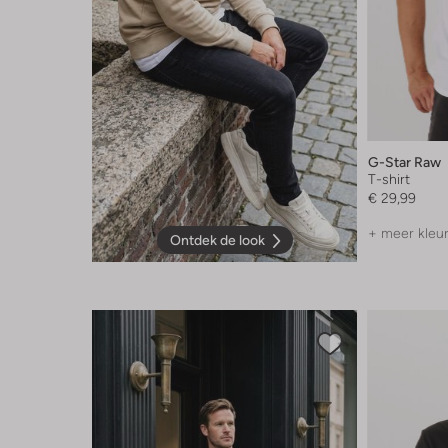
G-Star Raw
T-shirt
€ 29,99
+ meer kleu
Ontdek de look