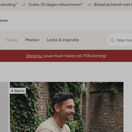
erzending*
Gratis 30 dagen retourneren*
Betaal achteraf met 
eren
Nieuw
Merken
Looks & inspiratie
Shop nu:
jouw must-haves tot 70% korting!
4 items