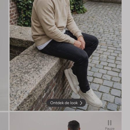
Ontdek de look
Pauze