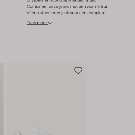
ontspannen avond bij vrienden thuis.
Combineer deze jeans met een warme trui
of een stoer leren jack voor een complete
look. Of je nu door de vallende bladeren
Toon meer
wandelt of geniet van een knusse avond,
deze jeans is jouw go-to keuze voor elke
gelegenheid.