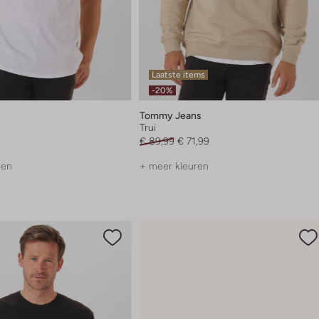
Laatste items
-20%
Tommy Jeans
Trui
€ 89,99
€ 71,99
ren
+ meer kleuren