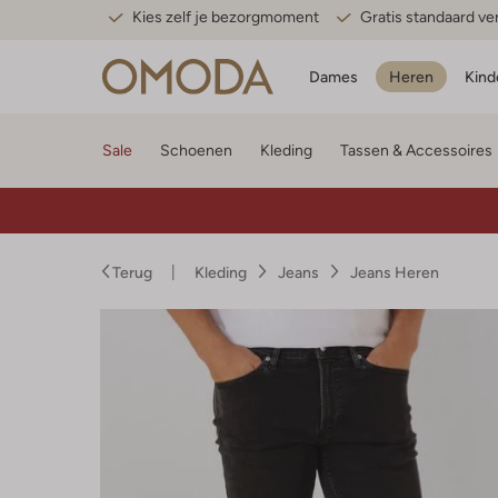
Kies zelf je bezorgmoment
Gratis standaard v
Dames
Heren
Kind
Sale
Schoenen
Kleding
Tassen & Accessoires
Terug
Kleding
Jeans
Jeans Heren