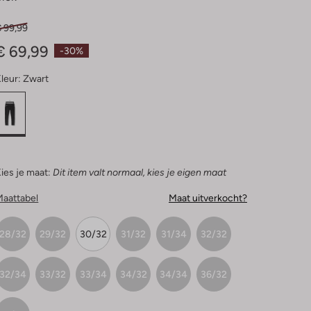
€ 99,99
€ 69,99
-30%
leur:
Zwart
ies je maat:
Dit item valt normaal, kies je eigen maat
Maattabel
Maat uitverkocht?
28/32
29/32
30/32
31/32
31/34
32/32
32/34
33/32
33/34
34/32
34/34
36/32