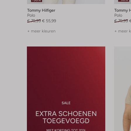
-30%
Tommy Hilfiger
Tommy Hi
Polo
Polo
€ 79,99
€ 55,99
€ 79,99
+ meer kleuren
+ meer k