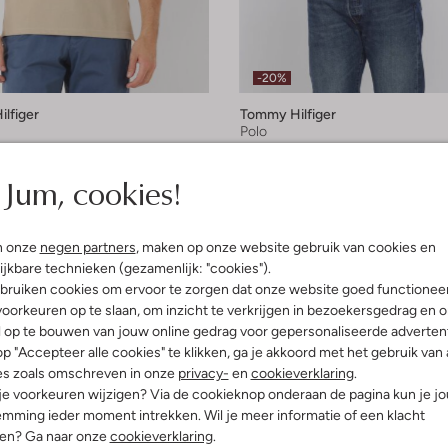
-20%
lfiger
Tommy Hilfiger
Polo
€ 39,99
€ 79,99
€ 63,99
Jum, cookies!
leuren
+ meer kleuren
n onze
negen partners
, maken op onze website gebruik van cookies en
ijkbare technieken (gezamenlijk: "cookies").
bruiken cookies om ervoor te zorgen dat onze website goed functionee
oorkeuren op te slaan, om inzicht te verkrijgen in bezoekersgedrag en 
l op te bouwen van jouw online gedrag voor gepersonaliseerde advertent
p "Accepteer alle cookies" te klikken, ga je akkoord met het gebruik van 
es zoals omschreven in onze
privacy-
en
cookieverklaring
.
 je voorkeuren wijzigen? Via de cookieknop onderaan de pagina kun je j
mming ieder moment intrekken. Wil je meer informatie of een klacht
nen? Ga naar onze
cookieverklaring
.