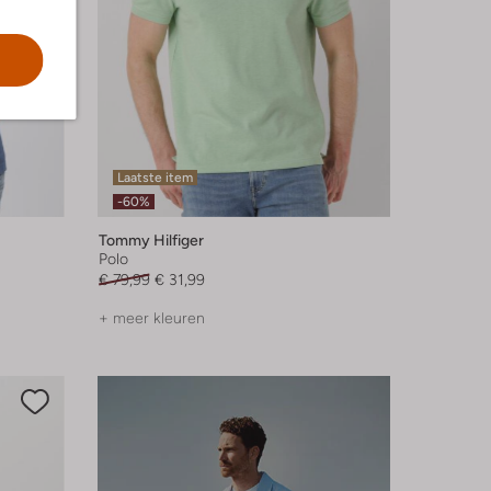
Laatste item
-60%
Tommy Hilfiger
Polo
€ 79,99
€ 31,99
+ meer kleuren