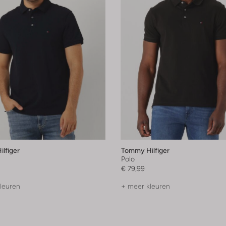
lfiger
Tommy Hilfiger
Polo
€ 79,99
leuren
+ meer kleuren