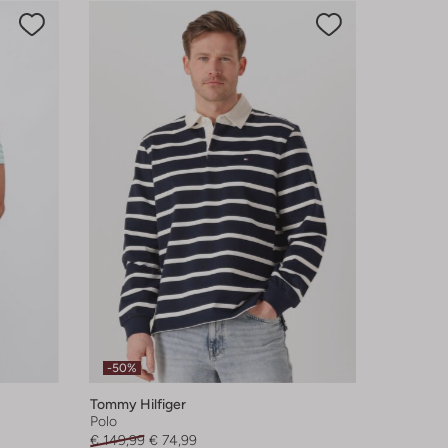
-50%
Tommy Hilfiger
Polo
€ 149,99
€ 74,99