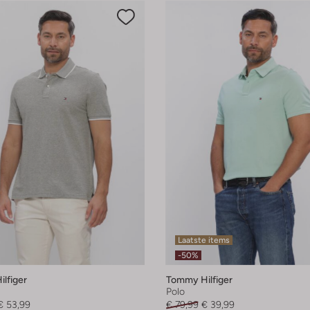
Laatste items
-50%
lfiger
Tommy Hilfiger
Polo
€ 53,99
€ 79,99
€ 39,99