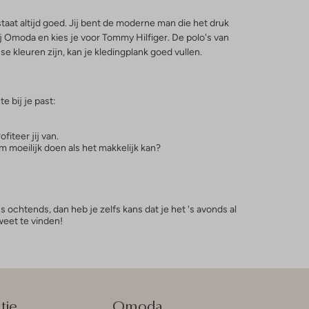
taat altijd goed. Jij bent de moderne man die het druk
 bij Omoda en kies je voor Tommy Hilfiger. De polo's van
se kleuren zijn, kan je kledingplank goed vullen.
e bij je past:
fiteer jij van.
om moeilijk doen als het makkelijk kan?
s ochtends, dan heb je zelfs kans dat je het 's avonds al
 weet te vinden!
tie
Omoda