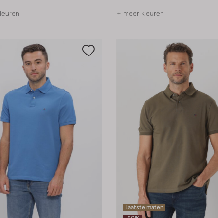
leuren
+ meer kleuren
Laatste maten