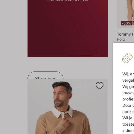
-50%
Tommy Hi
Polo
€ 79,99
+ meer k
Wij, e
Shop hier
vergel
Wij ge
jouw v
profie
Door o
cooki
Wil je
toeste
indie