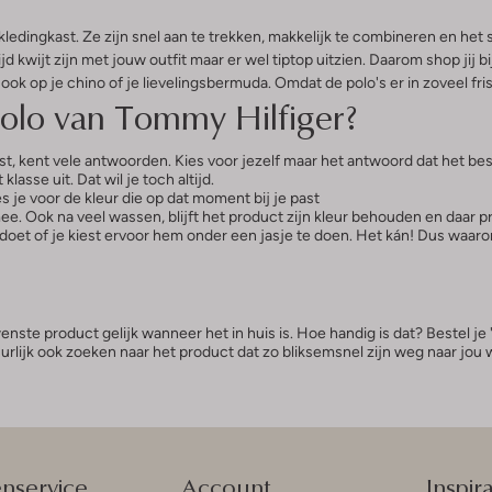
ledingkast. Ze zijn snel aan te trekken, makkelijk te combineren en het s
tijd kwijt zijn met jouw outfit maar er wel tiptop uitzien. Daarom shop jij
ok op je chino of je lievelingsbermuda. Omdat de polo's er in zoveel fris
olo van Tommy Hilfiger?
st, kent vele antwoorden. Kies voor jezelf maar het antwoord dat het best
lasse uit. Dat wil je toch altijd.
ies je voor de kleur die op dat moment bij je past
ee. Ook na veel wassen, blijft het product zijn kleur behouden en daar pro
k doet of je kiest ervoor hem onder een jasje te doen. Het kán! Dus waar
ste product gelijk wanneer het in huis is. Hoe handig is dat? Bestel je '
atuurlijk ook zoeken naar het product dat zo bliksemsnel zijn weg naar jou
enservice
Account
Inspira