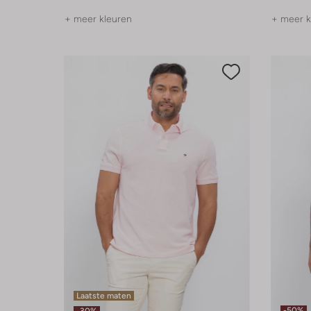
+ meer kleuren
+ meer k
Laatste maten
-50%