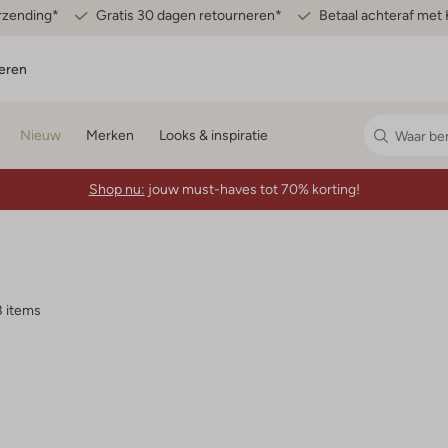
erzending*
Gratis 30 dagen retourneren*
Betaal achteraf met 
eren
Nieuw
Merken
Looks & inspiratie
Shop nu:
jouw must-haves tot 70% korting!
8 items