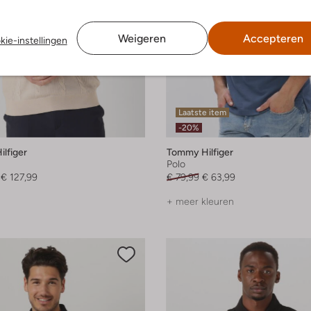
Weigeren
Accepteren
kie-instellingen
Laatste item
-20%
lfiger
Tommy Hilfiger
Polo
€ 127,99
€ 79,99
€ 63,99
+ meer kleuren