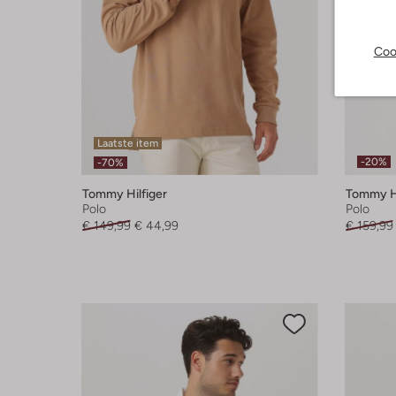
Coo
Laatste item
-20%
-70%
Tommy Hilfiger
Tommy Hi
Polo
Polo
€ 149,99
€ 44,99
€ 159,99