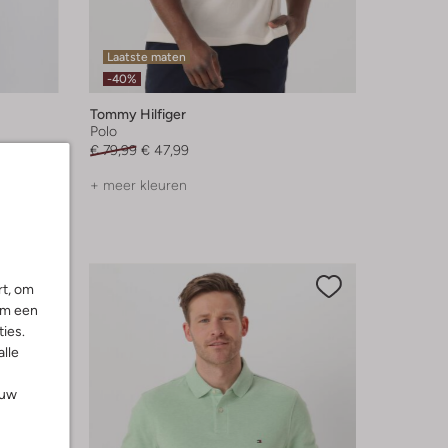
Laatste maten
-40%
Tommy Hilfiger
Polo
€ 79,99
€ 47,99
+ meer kleuren
rt, om
om een
ies.
alle
ouw