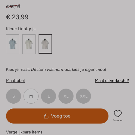
€ 59,99
€ 23,99
Kleur:
Lichtgrijs
Kies je maat:
Dit item valt normaal, kies je eigen maat
Maattabel
Maat uitverkocht?
S
M
L
XL
XXL
Voeg toe
Favoriet
Vergelijkbare items