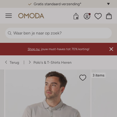
Gratis standaard verzending*
Menu
Shop nu:
jouw must-haves tot 70% korting!
Terug
Polo's & T-Shirts Heren
3 items