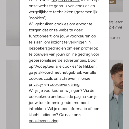
Laatste items
onze website gebruik van cookies en
-60%
vergelijkbare technieken (gezamenlijk:
Pure Path
"cookies").
Straight leg jeans
Wij gebruiken cookies om ervoor te
€ 119,99
€ 47,99
zorgen dat onze website goed
functioneert, om jouw voorkeuren op
+ meer kleuren
Ontdek de look
te slaan, om inzicht te verkrijgen in
bezoekersgedrag en om een profiel op
te bouwen van jouw online gedrag voor
gepersonaliseerde advertenties. Door
op "Accepteer alle cookies" te klikken,
ga je akkoord met het gebruik van alle
cookies zoals omschreven in onze
privacy-
en
cookieverklaring
.
Wil je je voorkeuren wijzigen? Via de
cookieknop onderaan de pagina kun je
jouw toestemming ieder moment
intrekken. Wil je meer informatie of een
klacht indienen? Ga naar onze
cookieverklaring
.