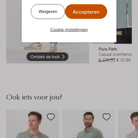
Accepteren
Weigeren
Cookie-instellingen
Laatste item
-60%
Pure Path
Casual overhemd
Ontdek de look
€ 129,99
€ 51,99
Ook iets voor jou?