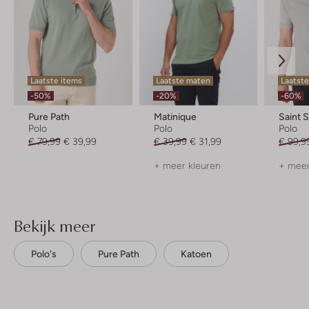
Laatste items
Laatste maten
Laatste
-50%
-20%
-60%
Pure Path
Matinique
Saint 
Polo
Polo
Polo
€ 79,99
€ 39,99
€ 39,99
€ 31,99
€ 99,9
+ meer kleuren
+ meer
Bekijk meer
Polo's
Pure Path
Katoen