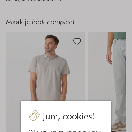
Maak je
look compleet
Jum, cookies!
Wij, en onze
negen partners
, maken op