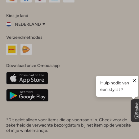
Omoda
Omoda
Omoda
Omoda
Omoda
Kies je land
Instagram
Facebook
TikTok
LinkedIn
YouTube
NEDERLAND
Kies
Verzendmethodes
je
Sluit
land
Nederland
België
(Nederlands)
Download onze Omoda app
Belgique
(Français)
Deutschland
*Dit geldt alleen voor items die op voorraad zijn. Check voor de
zekerheid de verwachte bezorgdatum bij het item op de website
of in je winkelmandje.