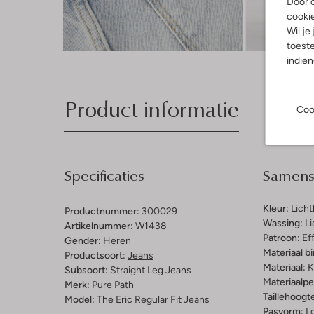
Door o
cooki
Wil je
Ont
toeste
indie
Product informatie
Coo
Specificaties
Samenst
Kleur:
Lich
Productnummer:
300029
Wassing:
Li
Artikelnummer:
W1438
Patroon:
Ef
Gender:
Heren
Materiaal b
Productsoort:
Jeans
Materiaal:
K
Subsoort:
Straight Leg Jeans
Materiaalp
Merk:
Pure Path
Taillehoogt
Model:
The Eric Regular Fit Jeans
Pasvorm:
L