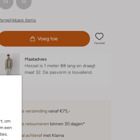
34
36
ergelijkbare items
Voeg toe
Favoriet
Maatadvies
Hessel is 1 meter 88 lang en draagt
maat 32.
De pasvorm is
losvallend
.
Gratis verzending
vanaf €75,-
rt, om
Gratis retourneren
binnen 30 dagen*
om een
ies.
Betaal achteraf
met Klarna