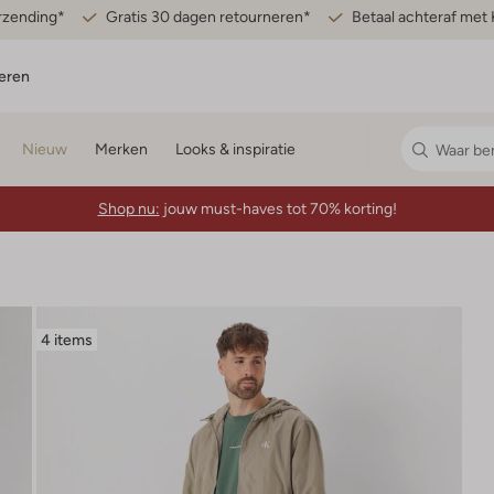
erzending*
Gratis 30 dagen retourneren*
Betaal achteraf met 
eren
Nieuw
Merken
Looks & inspiratie
Shop nu:
jouw must-haves tot 70% korting!
4 items