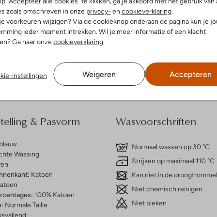
p "Accepteer alle cookies" te klikken, ga je akkoord met het gebruik van 
es zoals omschreven in onze
privacy-
en
cookieverklaring
.
 je voorkeuren wijzigen? Via de cookieknop onderaan de pagina kun je j
dek de look
Ontdek de look
mming ieder moment intrekken. Wil je meer informatie of een klacht
nen? Ga naar onze
cookieverklaring
.
Bezorgen & retourneren
Weigeren
Accepteren
kie-instellingen
elling & Pasvorm
Wasvoorschriften
tblauw
Normaal wassen op 30 °C
chte Wassing
Strijken op maximaal 110 °C
fen
innenkant:
Katoen
Kan niet in de droogtromme
atoen
Niet chemisch reinigen
ercentages:
100% Katoen
Niet bleken
e:
Normale Taille
osvallend