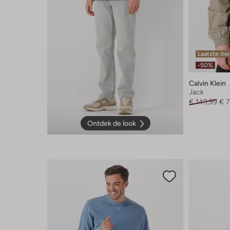
Laatste it
-50%
Calvin Klein
Jack
€ 149,99
€ 7
Ontdek de look