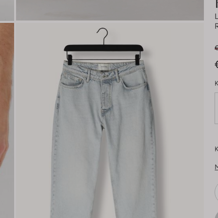
€
K
K