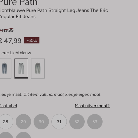
Pure Path
Lichtblauwe Pure Path Straight Leg Jeans The Eric
Regular Fit Jeans
 119,99
€ 47,99
-60%
leur:
Lichtblauw
ies je maat:
Dit item valt normaal, kies je eigen maat
Maattabel
Maat uitverkocht?
28
29
30
31
32
33