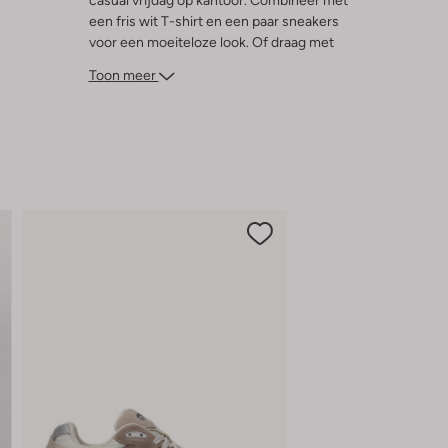
casual vrijdag op kantoor. Combineer met
een fris wit T-shirt en een paar sneakers
voor een moeiteloze look. Of draag met
een nette blouse en leren schoenen voor
Toon meer
een meer geklede uitstraling. Deze jeans
biedt de perfecte balans tussen casual en
chic, waardoor je altijd goed voor de dag
komt.