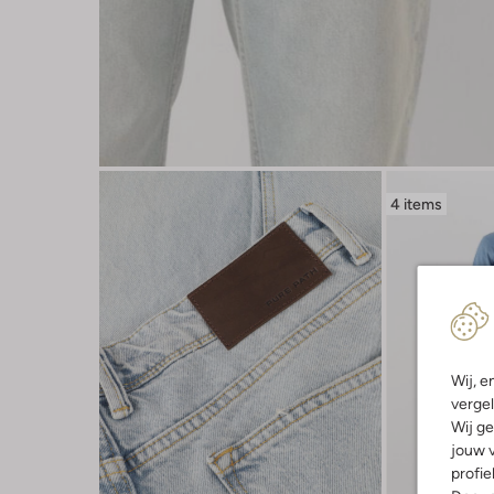
4 items
Wij, e
vergel
Wij ge
jouw v
profie