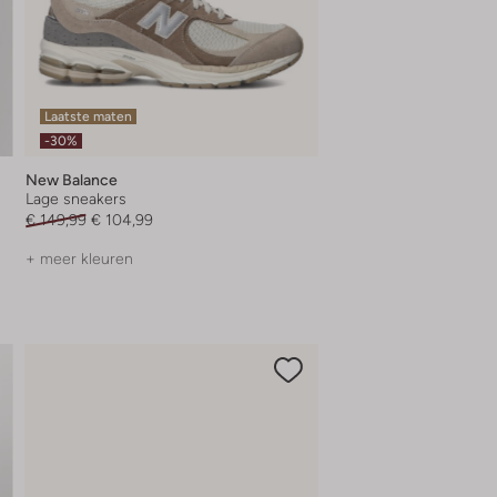
Laatste maten
-30%
New Balance
Lage sneakers
€ 149,99
€ 104,99
+ meer kleuren