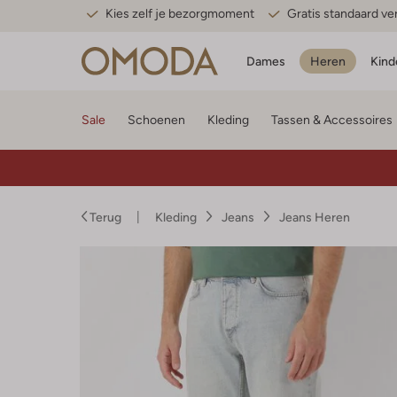
Kies zelf je bezorgmoment
Gratis standaard v
Dames
Heren
Kind
Sale
Schoenen
Kleding
Tassen & Accessoires
Terug
Kleding
Jeans
Jeans Heren