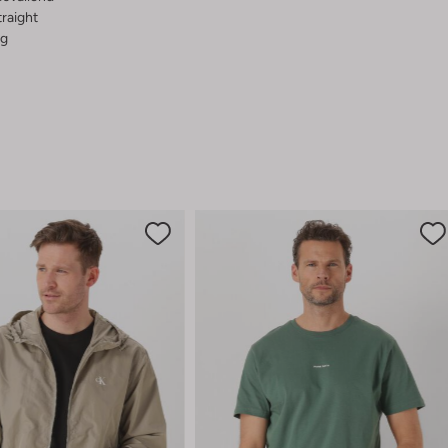
raight
g