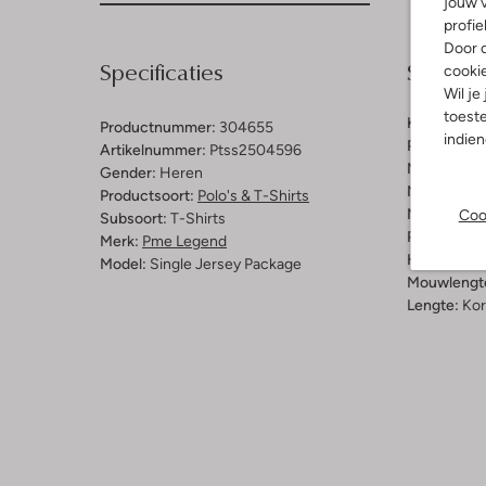
jouw v
profie
Door o
Specificaties
Samenst
cooki
Wil je
toeste
Kleur:
Groe
Productnummer:
304655
indie
Patroon:
Lo
Artikelnummer:
Ptss2504596
Materiaal b
Gender:
Heren
Materiaal:
K
Productsoort:
Polo's & T-Shirts
Materiaalp
Coo
Subsoort:
T-Shirts
Pasvorm:
Re
Merk:
Pme Legend
Halslijn:
Ro
Model:
Single Jersey Package
Mouwlengt
Lengte:
Kor