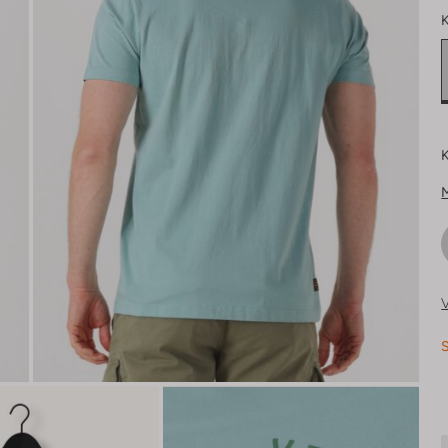
K
K
V
S