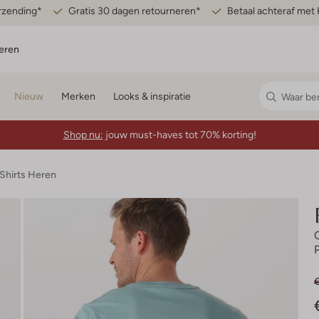
erzending*
Gratis 30 dagen retourneren*
Betaal achteraf met 
eren
Nieuw
Merken
Looks & inspiratie
Shop nu:
jouw must-haves tot 70% korting!
-Shirts Heren