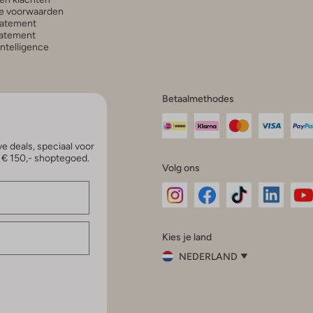
e voorwaarden
tatement
atement
 Intelligence
Betaalmethodes
e deals, speciaal voor
p € 150,- shoptegoed.
Volg ons
Omoda
Omoda
Omoda
Omoda
Om
Kies je land
Instagram
Facebook
TikTok
LinkedI
Yo
NEDERLAND
Kies
je
Sluit
land