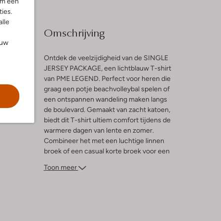
om een
ies.
alle
Omschrijving
ouw
Ontdek de veelzijdigheid van de SINGLE
JERSEY PACKAGE, een lichtblauw T-shirt
van PME LEGEND. Perfect voor heren die
l
graag een potje beachvolleybal spelen of
een ontspannen wandeling maken langs
ng
de boulevard. Gemaakt van zacht katoen,
biedt dit T-shirt ultiem comfort tijdens de
warmere dagen van lente en zomer.
Combineer het met een luchtige linnen
broek of een casual korte broek voor een
moeiteloze, stijlvolle look. Dit T-shirt is een
Toon meer
must-have voor elke garderobe en zorgt
ervoor dat je er altijd fris en modieus
uitziet, ongeacht de gelegenheid.