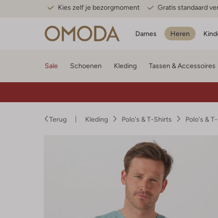
Kies zelf je bezorgmoment
Gratis standaard v
Dames
Heren
Kind
Sale
Schoenen
Kleding
Tassen & Accessoires
Terug
Kleding
Polo's & T-Shirts
Polo's & T