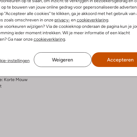
oorkeuren op te slaan, om inzicht te verkrijgen in bezoekersgedrag en 
l op te bouwen van jouw online gedrag voor gepersonaliseerde advertent
p "Accepteer alle cookies" te klikken, ga je akkoord met het gebruik van 
elling & Pasvorm
Wasvoorschriften
es zoals omschreven in onze
privacy-
en
cookieverklaring
.
 je voorkeuren wijzigen? Via de cookieknop onderaan de pagina kun je j
mming ieder moment intrekken. Wil je meer informatie of een klacht
n
Normaal wassen op 30 °C
nen? Ga naar onze
cookieverklaring
.
go
Strijken op maximaal 110 °C
innenkant:
Katoen
atoen
Kan niet in de droogtromme
Weigeren
Accepteren
ercentages:
100% Katoen
kie-instellingen
Gewone chemische reinigi
gular Fit
Niet bleken
nd
e:
Korte Mouw
t