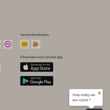
Verzendmethodes
Download onze Omoda app
oda
n
uTube