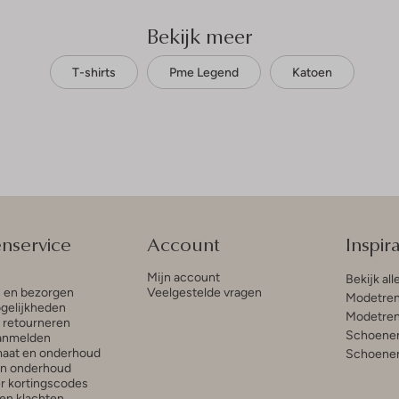
Bekijk meer
T-shirts
Pme Legend
Katoen
enservice
Account
Inspira
Mijn account
Bekijk all
n en bezorgen
Veelgestelde vragen
Modetren
gelijkheden
Modetren
n retourneren
Schoenen
anmelden
aat en onderhoud
Schoenen
en onderhoud
r kortingscodes
en klachten