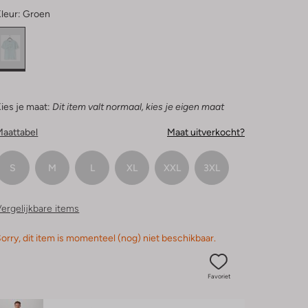
leur:
Groen
ies je maat:
Dit item valt normaal, kies je eigen maat
Maattabel
Maat uitverkocht?
S
M
L
XL
XXL
3XL
ergelijkbare items
orry, dit item is momenteel (nog) niet beschikbaar.
Favoriet