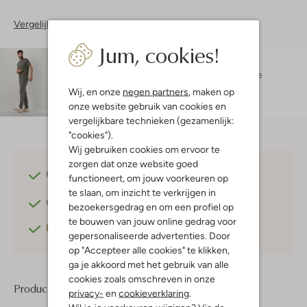
Vergelijkbare items
Jum, cookies!
Maatadvies
Hessel is 1 meter 88 lang en draagt maat L.
De
pasvorm is
regular fit
.
Wij, en onze
negen partners
, maken op
onze website gebruik van cookies en
vergelijkbare technieken (gezamenlijk:
"cookies").
Wij gebruiken cookies om ervoor te
zorgen dat onze website goed
Gratis verzending
vanaf €75,-
functioneert, om jouw voorkeuren op
te slaan, om inzicht te verkrijgen in
Gratis retourneren
binnen 30 dagen*
bezoekersgedrag en om een profiel op
te bouwen van jouw online gedrag voor
Betaal achteraf
met Klarna
gepersonaliseerde advertenties. Door
op "Accepteer alle cookies" te klikken,
ga je akkoord met het gebruik van alle
cookies zoals omschreven in onze
Product informatie
privacy-
en
cookieverklaring
.