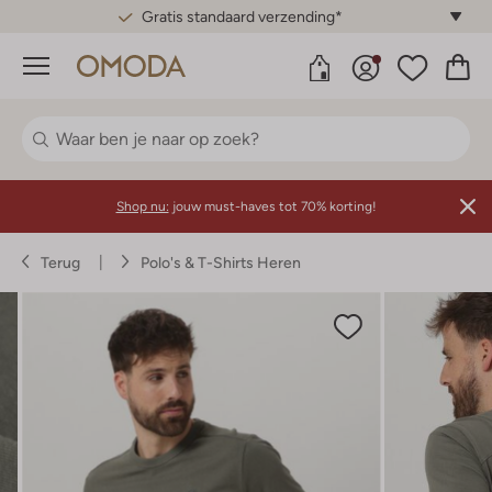
Gratis standaard verzending*
Menu
Shop nu:
jouw must-haves tot 70% korting!
Terug
Polo's & T-Shirts Heren