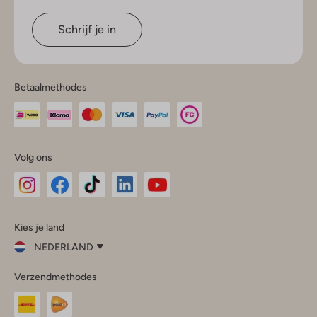
Schrijf je in
Betaalmethodes
Volg ons
Omoda
Omoda
Omoda
Omoda
Omoda
Kies je land
Instagram
Facebook
TikTok
LinkedIn
YouTube
NEDERLAND
Kies
Verzendmethodes
je
Sluit
land
Nederland