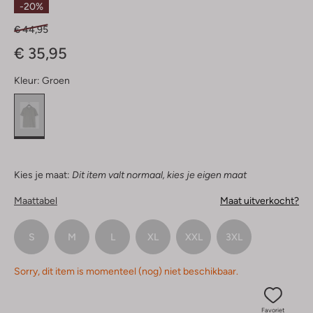
-20%
€ 44,95
€ 35,95
Kleur:
Groen
Kies je maat:
Dit item valt normaal, kies je eigen maat
Maattabel
Maat uitverkocht?
S
M
L
XL
XXL
3XL
Sorry, dit item is momenteel (nog) niet beschikbaar.
Favoriet