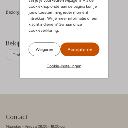
Wil je je voorkeuren wijzigen? Via de
cookieknop onderaan de pagina kun je
Bezorgen & retourneren
jouw toestemming ieder moment
intrekken. Wil je meer informatie of een
klacht indienen? Ga naar onze
cookieverklaring
.
Bekijk meer
Accepteren
Weigeren
T-shirts
Cast Iron
Katoen
Cookie-instellingen
Contact
Maandag - Vrijdag 09:00 - 19:00 uur