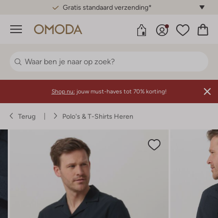
Gratis standaard verzending*
Menu
Shop nu:
jouw must-haves tot 70% korting!
Terug
Polo's & T-Shirts Heren