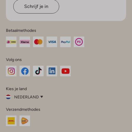
Schrijf je in
Betaalmethodes
Volg ons
Omoda
Omoda
Omoda
Omoda
Omoda
Kies je land
Instagram
Facebook
TikTok
LinkedIn
YouTube
NEDERLAND
Kies
Verzendmethodes
je
Sluit
land
Nederland