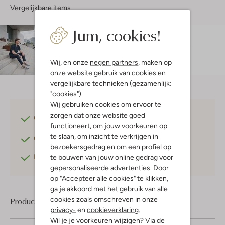
Vergelijkbare items
Jum, cookies!
Maatadvies
Rogier is 1 meter 89 lang en draagt maat L.
De
pasvorm is
regular fit
.
Wij, en onze
negen partners
, maken op
onze website gebruik van cookies en
vergelijkbare technieken (gezamenlijk:
"cookies").
Wij gebruiken cookies om ervoor te
zorgen dat onze website goed
Gratis verzending
vanaf €75,-
functioneert, om jouw voorkeuren op
te slaan, om inzicht te verkrijgen in
Gratis retourneren
binnen 30 dagen*
bezoekersgedrag en om een profiel op
Betaal achteraf
met Klarna
te bouwen van jouw online gedrag voor
gepersonaliseerde advertenties. Door
op "Accepteer alle cookies" te klikken,
ga je akkoord met het gebruik van alle
cookies zoals omschreven in onze
Product informatie
privacy-
en
cookieverklaring
.
Wil je je voorkeuren wijzigen? Via de