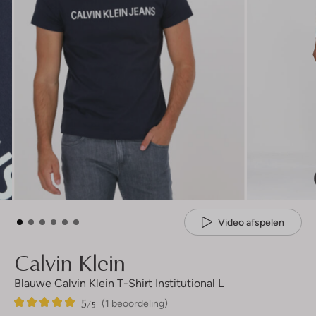
Video afspelen
Calvin Klein
Blauwe Calvin Klein T-Shirt Institutional L
5
1
5
/5
(1 beoordeling)