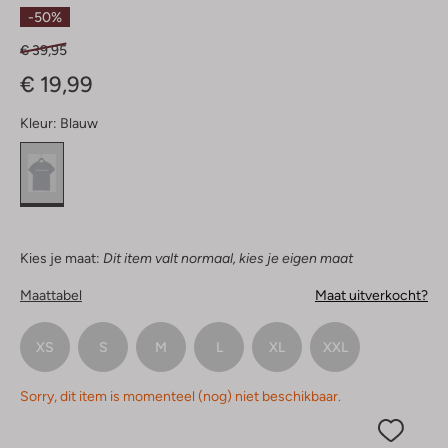
Sterren
-50%
€ 39,95
€ 19,99
Kleur:
Blauw
Kies je maat:
Dit item valt normaal, kies je eigen maat
Maattabel
Maat uitverkocht?
XS
S
M
L
XL
XXL
Sorry, dit item is momenteel (nog) niet beschikbaar.