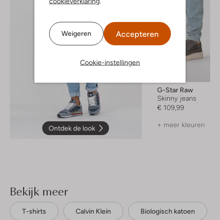
cookieverklaring
.
Accepteren
Weigeren
Cookie-instellingen
G-Star Raw
Skinny jeans
€ 109,99
+ meer kleuren
Ontdek de look
Bekijk meer
T-shirts
Calvin Klein
Biologisch katoen