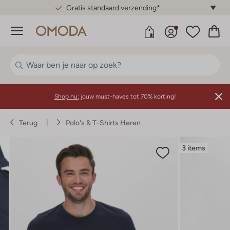
Gratis standaard verzending*
Menu
Shop nu:
jouw must-haves tot 70% korting!
Terug
Polo's & T-Shirts Heren
3 items