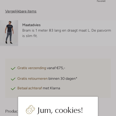
Favoriet
Vergelijkbare items
Maatadvies
Bram is 1 meter 83 lang en draagt maat L.
De pasvorm
is
slim fit
.
Gratis verzending
vanaf €75,-
Gratis retourneren
binnen 30 dagen*
Betaal achteraf
met Klarna
Jum, cookies!
Product informatie