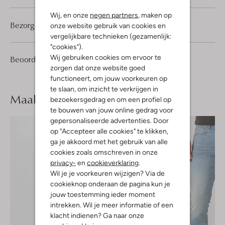
Wij, en onze
negen partners
, maken op
Bezorgen & retourneren
onze website gebruik van cookies en
vergelijkbare technieken (gezamenlijk:
"cookies").
Wij gebruiken cookies om ervoor te
1
5
Beoordelingen
(1)
5
/5
zorgen dat onze website goed
Sterren
functioneert, om jouw voorkeuren op
te slaan, om inzicht te verkrijgen in
Maak je
look compleet
bezoekersgedrag en om een profiel op
te bouwen van jouw online gedrag voor
gepersonaliseerde advertenties. Door
op "Accepteer alle cookies" te klikken,
ga je akkoord met het gebruik van alle
cookies zoals omschreven in onze
privacy-
en
cookieverklaring
.
Wil je je voorkeuren wijzigen? Via de
cookieknop onderaan de pagina kun je
jouw toestemming ieder moment
intrekken. Wil je meer informatie of een
klacht indienen? Ga naar onze