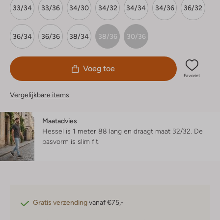
33/34
33/36
34/30
34/32
34/34
34/36
36/32
36/34
36/36
38/34
38/36
30/36
Voeg toe
Favoriet
Vergelijkbare items
Maatadvies
Hessel is 1 meter 88 lang en draagt maat 32/32.
De
pasvorm is
slim fit
.
Gratis verzending
vanaf €75,-