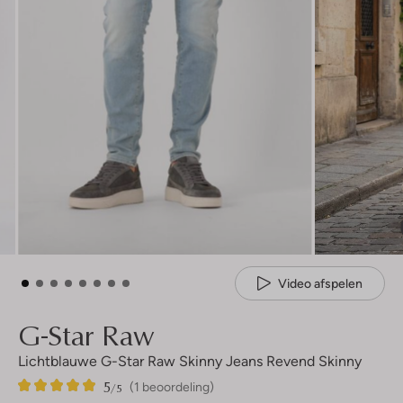
Video afspelen
G-Star Raw
Lichtblauwe G-Star Raw Skinny Jeans Revend Skinny
5
1
5
/5
(1 beoordeling)