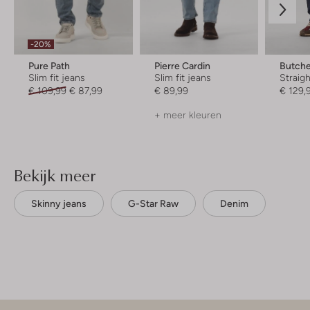
-20%
Pure Path
Pierre Cardin
Butche
Slim fit jeans
Slim fit jeans
Straigh
€ 109,99
€ 87,99
€ 89,99
€ 129,
+ meer kleuren
Bekijk meer
Skinny jeans
G-Star Raw
Denim