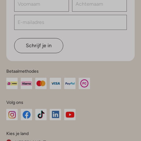
Schrijf je in
Betaalmethodes
Volg ons
Omoda
Omoda
Omoda
Omoda
Omoda
Kies je land
Instagram
Facebook
TikTok
LinkedIn
YouTube