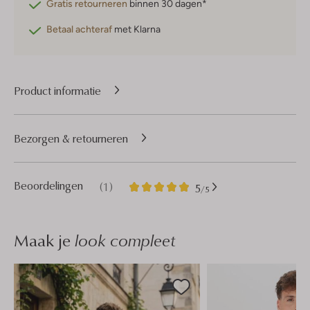
Gratis retourneren
binnen 30 dagen*
Betaal achteraf
met Klarna
Product informatie
Bezorgen & retourneren
1
5
Beoordelingen
(1)
5
/5
Sterren
Maak je
look compleet