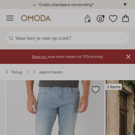
Gratis standaard verzending*
Menu
Shop nu:
jouw must-haves tot 70% korting!
Terug
Jeans Heren
3 items