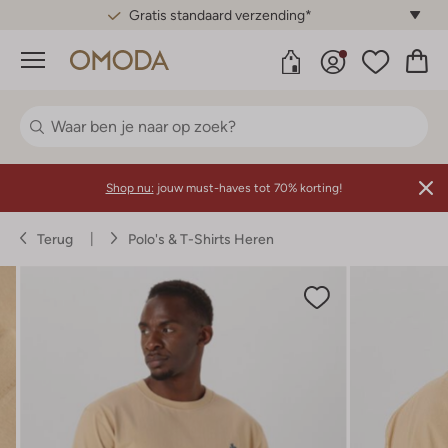
Gratis standaard verzending*
Menu
Shop nu:
jouw must-haves tot 70% korting!
Terug
Polo's & T-Shirts Heren