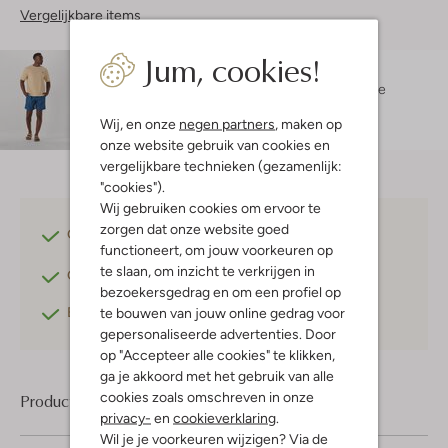
Vergelijkbare items
Jum, cookies!
Maatadvies
Ibrahim is 1 meter 88 lang en draagt maat L.
De
pasvorm is
regular fit
.
Wij, en onze
negen partners
, maken op
onze website gebruik van cookies en
vergelijkbare technieken (gezamenlijk:
"cookies").
Wij gebruiken cookies om ervoor te
zorgen dat onze website goed
Gratis verzending
vanaf €75,-
functioneert, om jouw voorkeuren op
te slaan, om inzicht te verkrijgen in
Gratis retourneren
binnen 30 dagen*
bezoekersgedrag en om een profiel op
Betaal achteraf
met Klarna
te bouwen van jouw online gedrag voor
gepersonaliseerde advertenties. Door
op "Accepteer alle cookies" te klikken,
ga je akkoord met het gebruik van alle
cookies zoals omschreven in onze
Product informatie
privacy-
en
cookieverklaring
.
Wil je je voorkeuren wijzigen? Via de