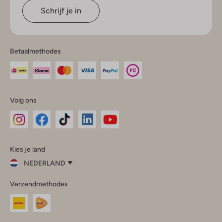
Schrijf je in
Betaalmethodes
Volg ons
Omoda
Omoda
Omoda
Omoda
Omoda
Kies je land
Instagram
Facebook
TikTok
LinkedIn
YouTube
NEDERLAND
Kies
Verzendmethodes
je
Sluit
land
Nederland