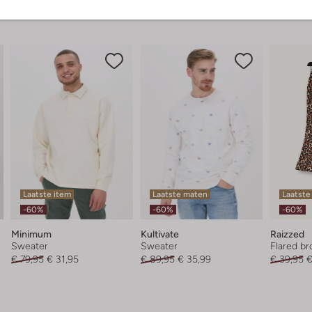
Laatste item
Laatste maten
Laatste
-60%
-60%
-60%
Minimum
Kultivate
Raizzed
Sweater
Sweater
Flared br
€ 79,95
€ 31,95
€ 89,95
€ 35,99
€ 39,95
€