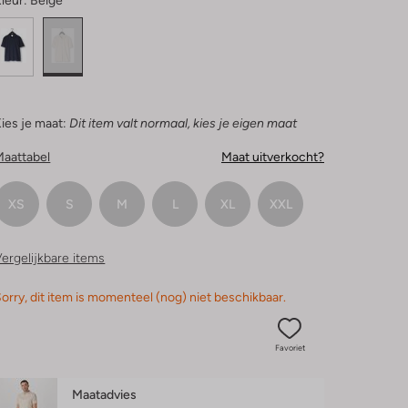
leur:
Beige
ies je maat:
Dit item valt normaal, kies je eigen maat
Maattabel
Maat uitverkocht?
XS
S
M
L
XL
XXL
ergelijkbare items
orry, dit item is momenteel (nog) niet beschikbaar.
Favoriet
Maatadvies