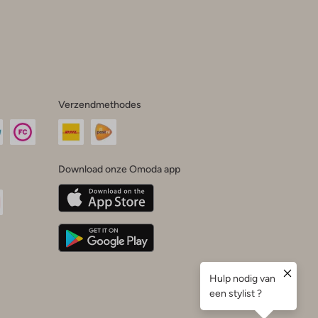
Verzendmethodes
Download onze Omoda app
oda
n
uTube