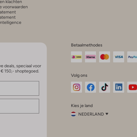
en klachten
e voorwaarden
tatement
atement
 Intelligence
Betaalmethodes
e deals, speciaal voor
p € 150,- shoptegoed.
Volg ons
Omoda
Omoda
Omoda
Omoda
Om
Kies je land
Instagram
Facebook
TikTok
LinkedI
Yo
NEDERLAND
Kies
je
Sluit
land