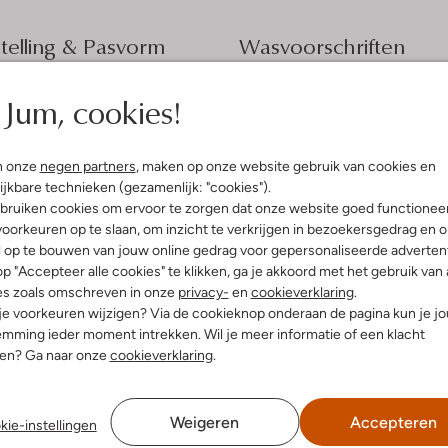
elling & Pasvorm
Wasvoorschriften
e
Jum, cookies!
Beperkt wassen op 30 °C
fen
Strijken op maximaal 110 °C
innenkant:
Katoen
atoen
Kan niet in de droogtromme
n onze
negen partners
, maken op onze website gebruik van cookies en
ercentages:
100% Katoen
Alleen in de schaduw droge
ijkbare technieken (gezamenlijk: "cookies").
gular Fit
bruiken cookies om ervoor te zorgen dat onze website goed functionee
Niet chemisch reinigen
aag
oorkeuren op te slaan, om inzicht te verkrijgen in bezoekersgedrag en 
e:
Korte Mouw
Niet bleken
l op te bouwen van jouw online gedrag voor gepersonaliseerde advertent
f Lang
p "Accepteer alle cookies" te klikken, ga je akkoord met het gebruik van 
es zoals omschreven in onze
privacy-
en
cookieverklaring
.
 je voorkeuren wijzigen? Via de cookieknop onderaan de pagina kun je j
mming ieder moment intrekken. Wil je meer informatie of een klacht
nen? Ga naar onze
cookieverklaring
.
Weigeren
Accepteren
kie-instellingen