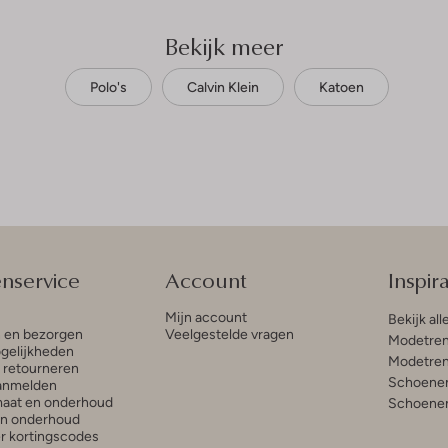
Bekijk meer
Polo's
Calvin Klein
Katoen
enservice
Account
Inspira
Mijn account
Bekijk all
n en bezorgen
Veelgestelde vragen
Modetren
gelijkheden
Modetren
n retourneren
Schoenen
anmelden
aat en onderhoud
Schoenen
en onderhoud
r kortingscodes