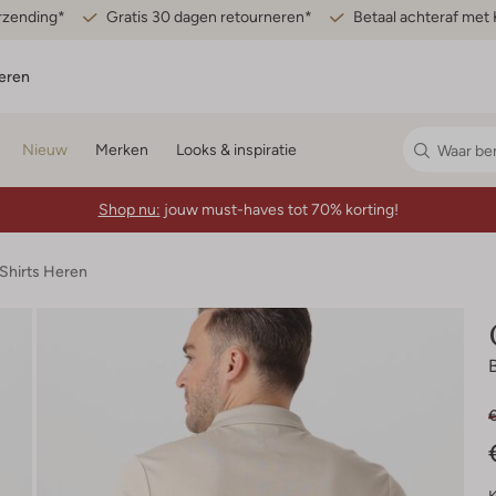
erzending*
Gratis 30 dagen retourneren*
Betaal achteraf met 
eren
Nieuw
Merken
Looks & inspiratie
Shop nu:
jouw must-haves tot 70% korting!
-Shirts Heren