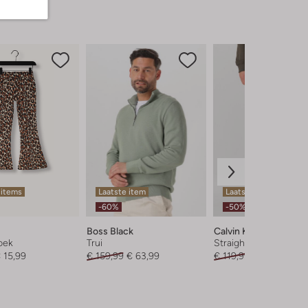
 items
Laatste item
Laatste items
-60%
-50%
Boss Black
Calvin Klein
oek
Trui
Straight leg jeans
 15,99
€ 159,99
€ 63,99
€ 119,99
€ 59,99