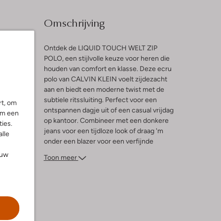
Omschrijving
Ontdek de LIQUID TOUCH WELT ZIP
POLO, een stijlvolle keuze voor heren die
houden van comfort en klasse. Deze ecru
l
polo van CALVIN KLEIN voelt zijdezacht
aan en biedt een moderne twist met de
n
subtiele ritssluiting. Perfect voor een
rt, om
ontspannen dagje uit of een casual vrijdag
om een
op kantoor. Combineer met een donkere
ies.
jeans voor een tijdloze look of draag 'm
alle
onder een blazer voor een verfijnde
uitstraling. De neutrale kleur maakt 'm
ouw
Toon meer
veelzijdig en makkelijk te combineren met
andere kledingstukken. Voeg deze must-
have toe aan je garderobe en geniet van
de perfecte balans tussen stijl en comfort.