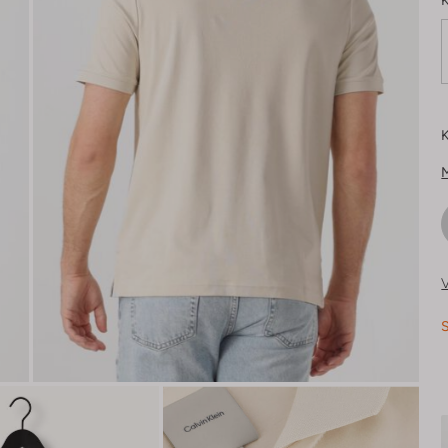
K
K
V
S