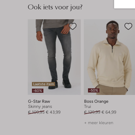
Ook iets voor jou?
Laatste item
-50%
-60%
G-Star Raw
Boss Orange
Skinny jeans
Trui
€ 109,95
€ 43,99
€ 129,99
€ 64,99
+ meer kleuren