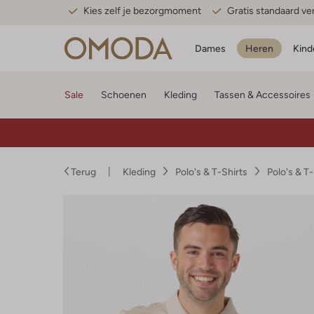
Kies zelf je bezorgmoment
Gratis standaard v
Dames
Heren
Kind
Sale
Schoenen
Kleding
Tassen & Accessoires
Terug
Kleding
Polo's & T-Shirts
Polo's & T