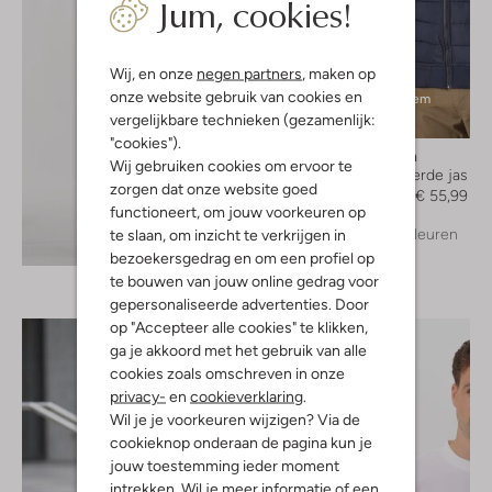
Jum, cookies!
Wij, en onze
negen partners
, maken op
onze website gebruik van cookies en
Laatste item
vergelijkbare technieken (gezamenlijk:
-60%
"cookies").
Pure Path
Wij gebruiken cookies om ervoor te
Gewatteerde jas
zorgen dat onze website goed
€ 139,99
€ 55,99
functioneert, om jouw voorkeuren op
+ meer kleuren
te slaan, om inzicht te verkrijgen in
Ontdek de look
bezoekersgedrag en om een profiel op
te bouwen van jouw online gedrag voor
gepersonaliseerde advertenties. Door
op "Accepteer alle cookies" te klikken,
ga je akkoord met het gebruik van alle
cookies zoals omschreven in onze
privacy-
en
cookieverklaring
.
Wil je je voorkeuren wijzigen? Via de
cookieknop onderaan de pagina kun je
jouw toestemming ieder moment
intrekken. Wil je meer informatie of een