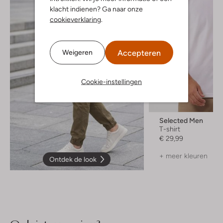
klacht indienen? Ga naar onze
cookieverklaring
.
Accepteren
Weigeren
Cookie-instellingen
Selected Men
T-shirt
€ 29,99
+ meer kleuren
Ontdek de look