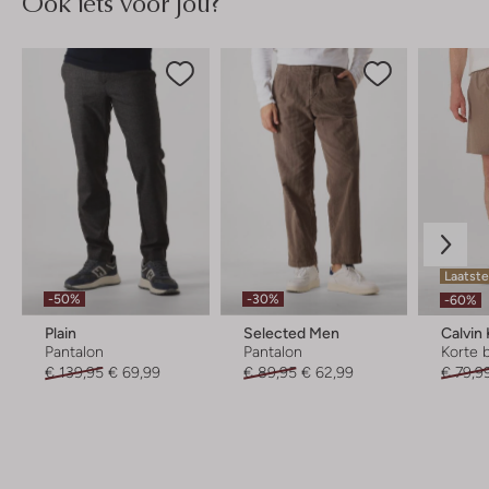
Ook iets voor jou?
Laatste
-50%
-30%
-60%
Plain
Selected Men
Calvin 
Pantalon
Pantalon
Korte 
€ 139,95
€ 69,99
€ 89,95
€ 62,99
€ 79,9