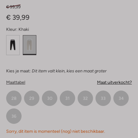
€ 99,99
€ 39,99
Kleur:
Khaki
Kies je maat:
Dit item valt klein, kies een maat groter
Maattabel
Maat uitverkocht?
28
29
30
31
32
33
34
36
Sorry, dit item is momenteel (nog) niet beschikbaar.