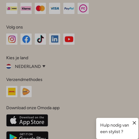
Volg ons
Omoda
Omoda
Omoda
Omoda
Omoda
Kies je land
Instagram
Facebook
TikTok
LinkedIn
YouTube
NEDERLAND
Kies
Verzendmethodes
je
Sluit
land
Nederland
België
(Nederlands)
Download onze Omoda app
Belgique
(Français)
Deutschland