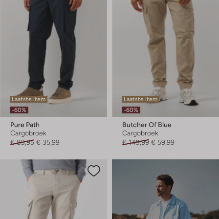
Laatste item
Laatste item
-60%
-60%
Pure Path
Butcher Of Blue
Cargobroek
Cargobroek
€ 89,95
€ 35,99
€ 149,99
€ 59,99