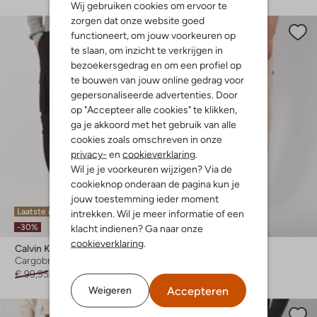
Wij gebruiken cookies om ervoor te
zorgen dat onze website goed
functioneert, om jouw voorkeuren op
te slaan, om inzicht te verkrijgen in
bezoekersgedrag en om een profiel op
te bouwen van jouw online gedrag voor
gepersonaliseerde advertenties. Door
op "Accepteer alle cookies" te klikken,
ga je akkoord met het gebruik van alle
cookies zoals omschreven in onze
privacy-
en
cookieverklaring
.
Wil je je voorkeuren wijzigen? Via de
cookieknop onderaan de pagina kun je
jouw toestemming ieder moment
Laatste items
Laatste maten
intrekken. Wil je meer informatie of een
klacht indienen? Ga naar onze
-30%
-60%
cookieverklaring
.
Calvin Klein
Plain
Cargobroek
Cargobroek
€ 99,95
€ 69,99
€ 149,99
€ 59,99
Accepteren
Weigeren