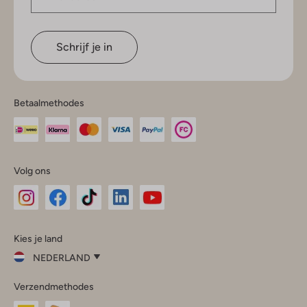
Schrijf je in
Betaalmethodes
Volg ons
Omoda
Omoda
Omoda
Omoda
Omoda
Kies je land
Instagram
Facebook
TikTok
LinkedIn
YouTube
NEDERLAND
Kies
Verzendmethodes
je
Sluit
land