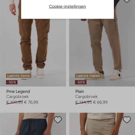
Cookie-instellingen
Laatste items
Laatste maten
-30%
-50%
Pme Legend
Plain
Cargobroek
Cargobroek
€ 109,99
€ 76,99
€ 134,95
€ 66,99