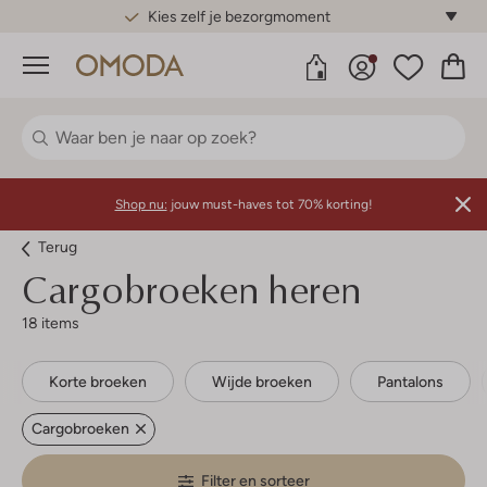
Gratis standaard verzending*
Menu
Shop nu:
jouw must-haves tot 70% korting!
Terug
Cargobroeken heren
18 items
Korte broeken
Wijde broeken
Pantalons
Cargobroeken
Filter en sorteer