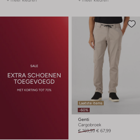
+ meer kleuren
+ meer kleuren
Laatste items
-60%
Genti
Cargobroek
€ 169,99
€ 67,99