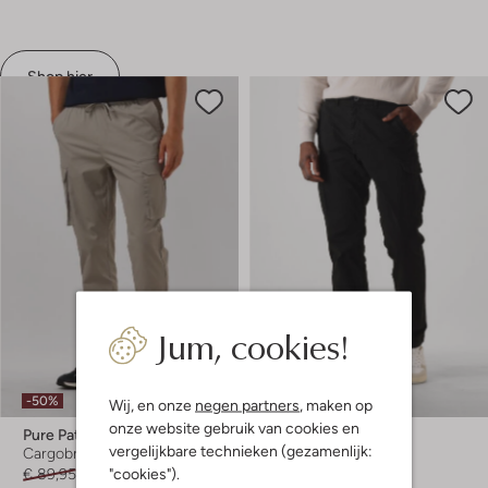
Shop hier
Jum, cookies!
Laatste maten
-50%
-40%
Wij, en onze
negen partners
, maken op
onze website gebruik van cookies en
Pure Path
Pure Path
vergelijkbare technieken (gezamenlijk:
Cargobroek
Cargobroek
"cookies").
€ 89,95
€ 44,99
€ 99,95
€ 59,99