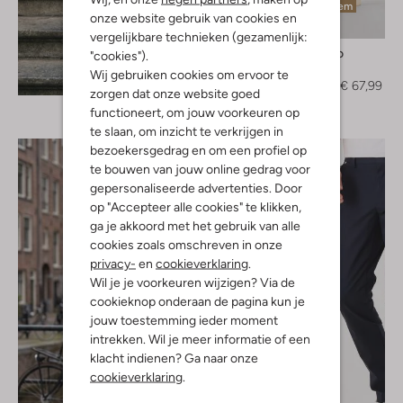
Laatste item
onze website gebruik van cookies en
-60%
vergelijkbare technieken (gezamenlijk:
Profuomo
"cookies").
Chino
Wij gebruiken cookies om ervoor te
Ontdek de look
€ 169,99
€ 67,99
zorgen dat onze website goed
functioneert, om jouw voorkeuren op
te slaan, om inzicht te verkrijgen in
bezoekersgedrag en om een profiel op
te bouwen van jouw online gedrag voor
gepersonaliseerde advertenties. Door
op "Accepteer alle cookies" te klikken,
ga je akkoord met het gebruik van alle
cookies zoals omschreven in onze
privacy-
en
cookieverklaring
.
Wil je je voorkeuren wijzigen? Via de
cookieknop onderaan de pagina kun je
jouw toestemming ieder moment
intrekken. Wil je meer informatie of een
klacht indienen? Ga naar onze
cookieverklaring
.