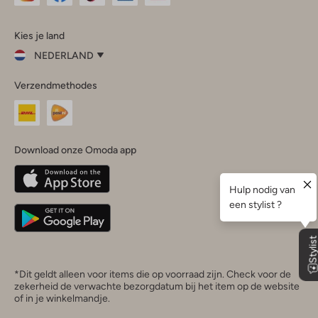
Omoda
Omoda
Omoda
Omoda
Omoda
Kies je land
Instagram
Facebook
TikTok
LinkedIn
YouTube
NEDERLAND
Kies
Verzendmethodes
je
Sluit
land
Nederland
België
(Nederlands)
Download onze Omoda app
Belgique
(Français)
Deutschland
*Dit geldt alleen voor items die op voorraad zijn. Check voor de
zekerheid de verwachte bezorgdatum bij het item op de website
of in je winkelmandje.