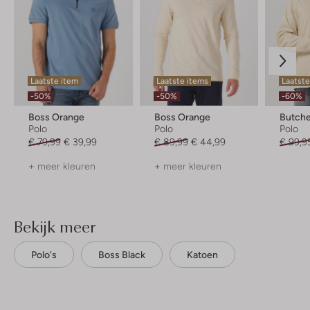
Laatste item
Laatste items
Laatste
-50%
-50%
-60%
Boss Orange
Boss Orange
Butche
Polo
Polo
Polo
€ 79,99
€ 39,99
€ 89,99
€ 44,99
€ 99,9
+ meer kleuren
+ meer kleuren
Bekijk meer
Polo's
Boss Black
Katoen