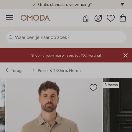
Gratis standaard verzending*
Menu
Shop nu:
jouw must-haves tot 70% korting!
Terug
Polo's & T-Shirts Heren
3 items