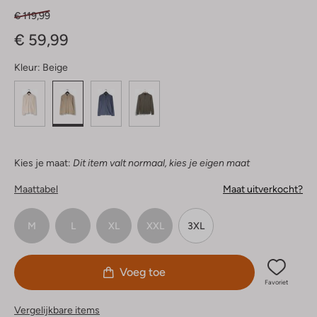
€ 119,99
€ 59,99
Kleur:
Beige
Kies je maat:
Dit item valt normaal, kies je eigen maat
Maattabel
Maat uitverkocht?
M
L
XL
XXL
3XL
Voeg toe
Favoriet
Vergelijkbare items