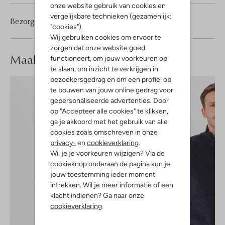
onze website gebruik van cookies en
vergelijkbare technieken (gezamenlijk:
Bezorgen & retourneren
"cookies").
Wij gebruiken cookies om ervoor te
zorgen dat onze website goed
Maak je
look compleet
functioneert, om jouw voorkeuren op
te slaan, om inzicht te verkrijgen in
bezoekersgedrag en om een profiel op
te bouwen van jouw online gedrag voor
gepersonaliseerde advertenties. Door
op "Accepteer alle cookies" te klikken,
ga je akkoord met het gebruik van alle
cookies zoals omschreven in onze
privacy-
en
cookieverklaring
.
Wil je je voorkeuren wijzigen? Via de
cookieknop onderaan de pagina kun je
jouw toestemming ieder moment
intrekken. Wil je meer informatie of een
klacht indienen? Ga naar onze
cookieverklaring
.