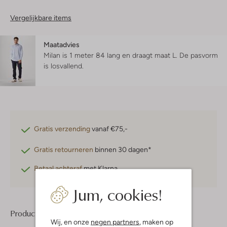
Vergelijkbare items
Maatadvies
Milan is 1 meter 84 lang en draagt maat L.
De pasvorm
is
losvallend
.
Gratis verzending
vanaf €75,-
Gratis retourneren
binnen 30 dagen*
Betaal achteraf
met Klarna
Jum, cookies!
Product informatie
Wij, en onze
negen partners
, maken op