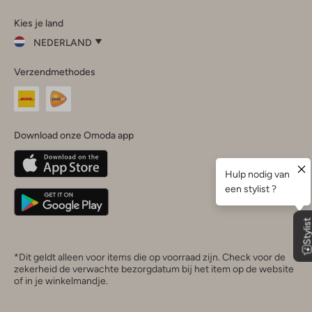
Omoda
Omoda
Omoda
Omoda
Omoda
Kies je land
Instagram
Facebook
TikTok
LinkedIn
YouTube
NEDERLAND
Kies
Verzendmethodes
je
Sluit
land
Nederland
België
(Nederlands)
Download onze Omoda app
Belgique
(Français)
Deutschland
*Dit geldt alleen voor items die op voorraad zijn. Check voor de
zekerheid de verwachte bezorgdatum bij het item op de website
of in je winkelmandje.