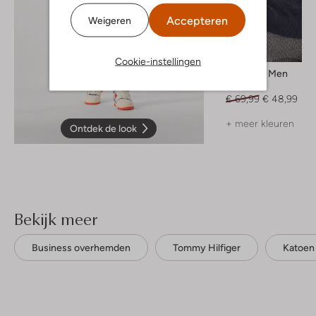
Accepteren
Weigeren
-30%
Cookie-instellingen
Selected Men
Trui
€ 69,99
€ 48,99
+ meer kleuren
Ontdek de look
Bekijk meer
Business overhemden
Tommy Hilfiger
Katoen