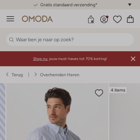
Gratis standaard verzending*
Menu
Shop nu:
jouw must-haves tot 70% korting!
Terug
Overhemden Heren
4 items