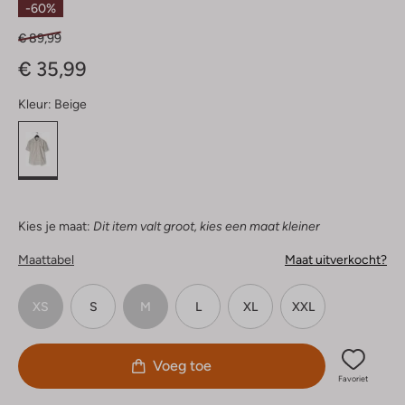
-60%
€ 89,99
€ 35,99
Kleur:
Beige
Kies je maat:
Dit item valt groot, kies een maat kleiner
Maattabel
Maat uitverkocht?
XS
S
M
L
XL
XXL
Voeg toe
Favoriet