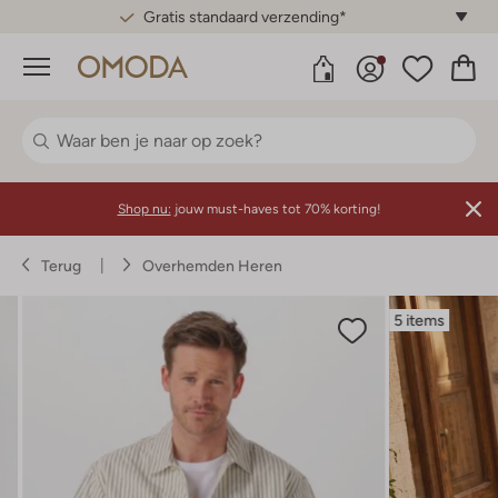
Gratis standaard verzending*
Menu
Shop nu:
jouw must-haves tot 70% korting!
Terug
Overhemden Heren
5 items