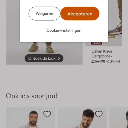
Accepteren
Weigeren
Cookie-instellingen
Laatste items
-60%
Calvin Klein
Cargobroek
Ontdek de look
€ 99,99
€ 39,99
Ook iets voor jou?