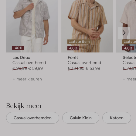
Laatste item
Laatst
-40%
-60%
-60%
Les Deux
Forét
Selec
Casual overhemd
Casual overhemd
Casua
€ 99,99
€ 59,99
€ 134,95
€ 53,99
€ 79,9
+ meer kleuren
+ meer
Bekijk meer
Casual overhemden
Calvin Klein
Katoen