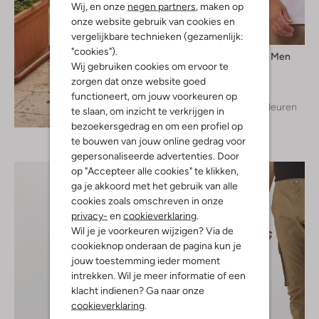
Wij, en onze
negen partners
, maken op
onze website gebruik van cookies en
vergelijkbare technieken (gezamenlijk:
"cookies").
Selected Men
Wij gebruiken cookies om ervoor te
T-shirt
zorgen dat onze website goed
€ 29,99
functioneert, om jouw voorkeuren op
+ meer kleuren
te slaan, om inzicht te verkrijgen in
Ontdek de look
bezoekersgedrag en om een profiel op
te bouwen van jouw online gedrag voor
gepersonaliseerde advertenties. Door
op "Accepteer alle cookies" te klikken,
ga je akkoord met het gebruik van alle
cookies zoals omschreven in onze
privacy-
en
cookieverklaring
.
Wil je je voorkeuren wijzigen? Via de
cookieknop onderaan de pagina kun je
jouw toestemming ieder moment
intrekken. Wil je meer informatie of een
klacht indienen? Ga naar onze
cookieverklaring
.