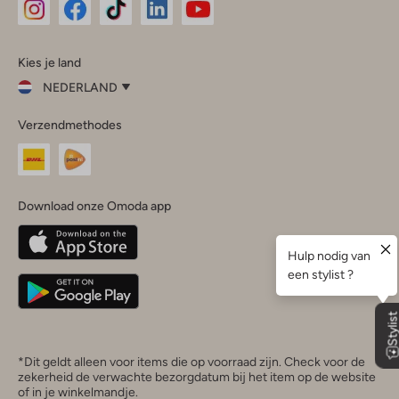
Omoda
Omoda
Omoda
Omoda
Omoda
Kies je land
Instagram
Facebook
TikTok
LinkedIn
YouTube
NEDERLAND
Kies
Verzendmethodes
je
Sluit
land
Nederland
België
(Nederlands)
Download onze Omoda app
Belgique
(Français)
Deutschland
*Dit geldt alleen voor items die op voorraad zijn. Check voor de
zekerheid de verwachte bezorgdatum bij het item op de website
of in je winkelmandje.