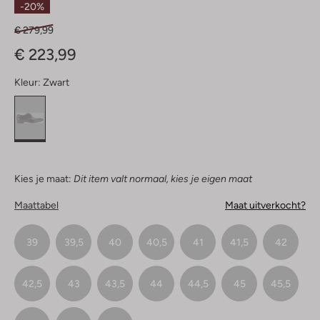
-20%
€ 279,99
€ 223,99
Kleur:
Zwart
Kies je maat:
Dit item valt normaal, kies je eigen maat
Maattabel
Maat uitverkocht?
39
39,5
40
40,5
41
41,5
42
42,5
43
43,5
44
44,5
45
45,5