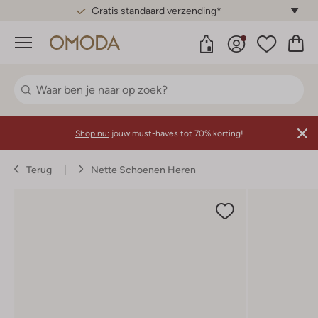
Gratis standaard verzending*
Menu
Shop nu:
jouw must-haves tot 70% korting!
Terug
Nette Schoenen Heren