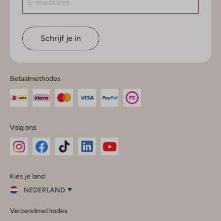
Schrijf je in
Betaalmethodes
Volg ons
Omoda
Omoda
Omoda
Omoda
Omoda
Kies je land
Instagram
Facebook
TikTok
LinkedIn
YouTube
NEDERLAND
Kies
Verzendmethodes
je
Sluit