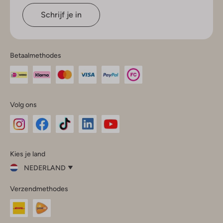
Schrijf je in
Betaalmethodes
Volg ons
Omoda
Omoda
Omoda
Omoda
Omoda
Kies je land
Instagram
Facebook
TikTok
LinkedIn
YouTube
NEDERLAND
Kies
Verzendmethodes
je
Sluit
land
Nederland