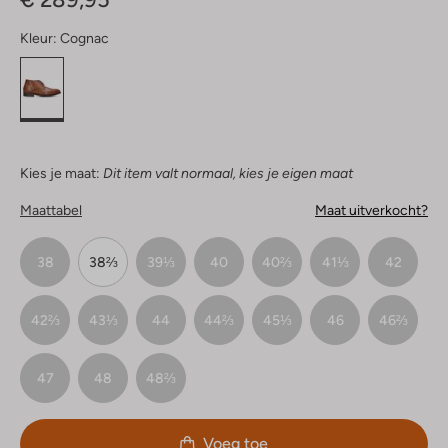
Kleur:
Cognac
Kies je maat:
Dit item valt normaal, kies je eigen maat
Maattabel
Maat uitverkocht?
38
38⅔
39⅓
40
40⅔
41⅓
42
42⅔
43⅓
44
44⅔
45⅓
46
46⅔
47
48
48⅔
Voeg toe