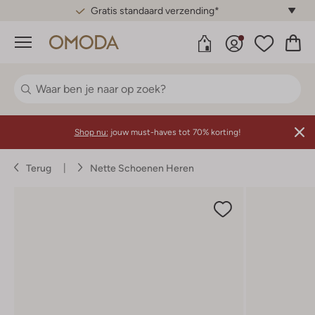
Gratis standaard verzending*
Menu
Shop nu:
jouw must-haves tot 70% korting!
Terug
Nette Schoenen Heren