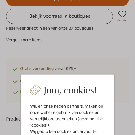
Bekijk voorraad in boutiques
Favoriet
Reserveer direct in een van onze 37 boutiques
Vergelijkbare items
Gratis verzending
vanaf €75,-
Gratis retourneren
binnen 30 dagen*
Jum, cookies!
Betaal achteraf
met Klarna
Wij, en onze
negen partners
, maken op
onze website gebruik van cookies en
Product informatie
vergelijkbare technieken (gezamenlijk:
"cookies").
Wij gebruiken cookies om ervoor te