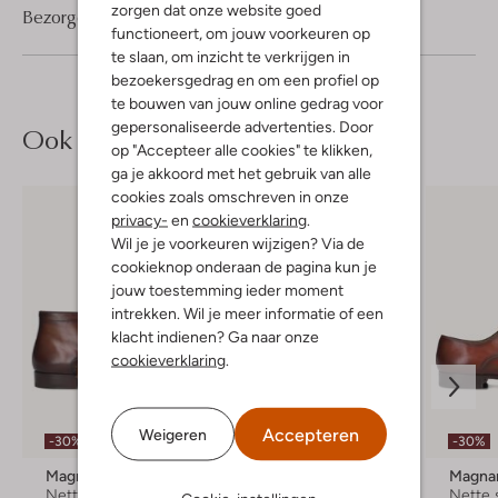
zorgen dat onze website goed
Bezorgen & retourneren
functioneert, om jouw voorkeuren op
te slaan, om inzicht te verkrijgen in
bezoekersgedrag en om een profiel op
te bouwen van jouw online gedrag voor
gepersonaliseerde advertenties. Door
Ook iets voor jou?
op "Accepteer alle cookies" te klikken,
ga je akkoord met het gebruik van alle
cookies zoals omschreven in onze
privacy-
en
cookieverklaring
.
Wil je je voorkeuren wijzigen? Via de
cookieknop onderaan de pagina kun je
jouw toestemming ieder moment
intrekken. Wil je meer informatie of een
klacht indienen? Ga naar onze
cookieverklaring
.
Laatste items
Accepteren
Weigeren
-30%
-30%
-30%
Magnanni
Magnanni
Magna
Nette schoenen
Nette schoenen
Nette