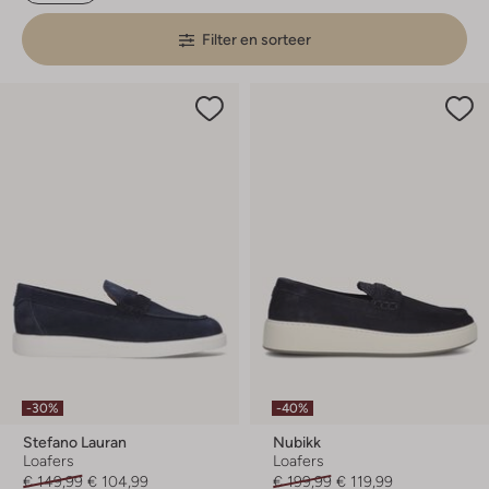
Filter en sorteer
-30%
-40%
Stefano Lauran
Nubikk
Loafers
Loafers
€ 149,99
€ 104,99
€ 199,99
€ 119,99