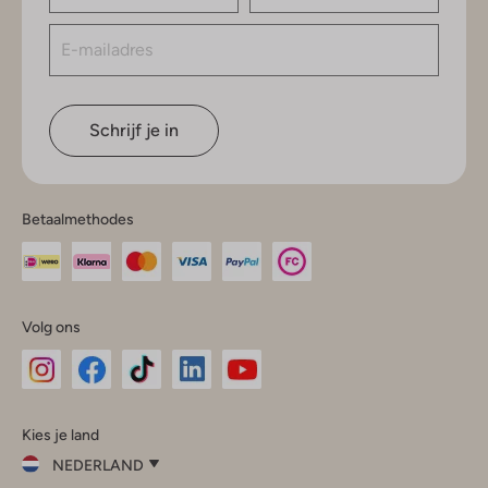
Schrijf je in
Betaalmethodes
Volg ons
Omoda
Omoda
Omoda
Omoda
Omoda
Kies je land
Instagram
Facebook
TikTok
LinkedIn
YouTube
NEDERLAND