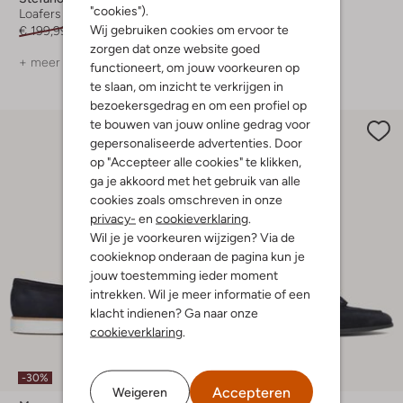
"cookies").
Loafers
Loafers
Wij gebruiken cookies om ervoor te
€ 199,99
€ 99,99
€ 199,95
€ 139,99
zorgen dat onze website goed
+ meer kleuren
+ meer kleuren
functioneert, om jouw voorkeuren op
te slaan, om inzicht te verkrijgen in
bezoekersgedrag en om een profiel op
te bouwen van jouw online gedrag voor
gepersonaliseerde advertenties. Door
op "Accepteer alle cookies" te klikken,
ga je akkoord met het gebruik van alle
cookies zoals omschreven in onze
privacy-
en
cookieverklaring
.
Wil je je voorkeuren wijzigen? Via de
cookieknop onderaan de pagina kun je
jouw toestemming ieder moment
intrekken. Wil je meer informatie of een
klacht indienen? Ga naar onze
cookieverklaring
.
-30%
-20%
Accepteren
Weigeren