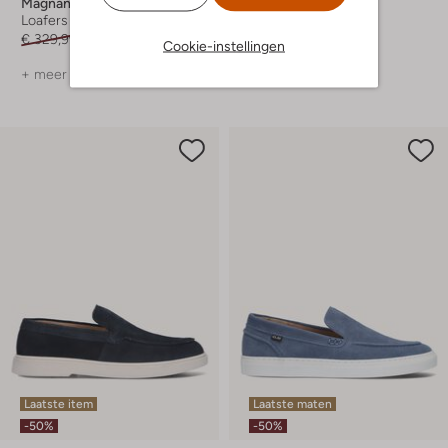
Magnanni
Magnanni
Loafers
Loafers
€ 329,99
€ 230,99
€ 319,99
€ 255,99
Cookie-instellingen
+ meer kleuren
+ meer kleuren
Laatste item
Laatste maten
-50%
-50%