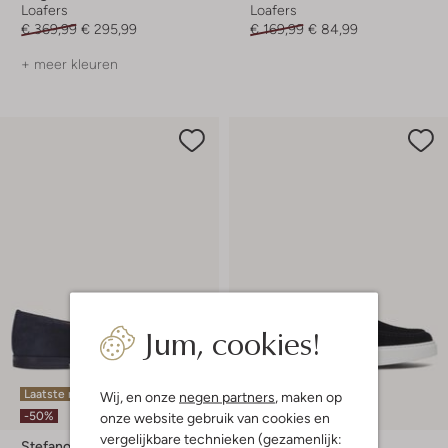
Loafers
Loafers
€ 369,99
€ 295,99
€ 169,99
€ 84,99
+ meer kleuren
Jum, cookies!
Laatste maten
Wij, en onze
negen partners
, maken op
-30%
-50%
onze website gebruik van cookies en
vergelijkbare technieken (gezamenlijk:
Stefano Lauran
Giorgio