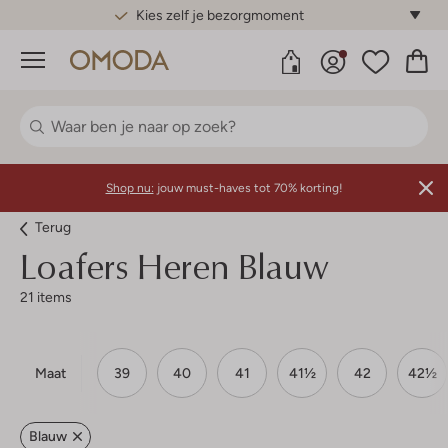
Gratis standaard verzending*
Menu
Shop nu:
jouw must-haves tot 70% korting!
Terug
Loafers Heren Blauw
21 items
Maat
39
40
41
41½
42
42½
Blauw