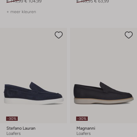
€ 149,99
€ 104,99
€ 159,95
€ 63,99
+ meer kleuren
-30%
-30%
Stefano Lauran
Magnanni
Loafers
Loafers