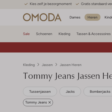
Kies zelf je bezorgmoment
Gratis standaard v
Dames
Heren
Kind
Sale
Schoenen
Kleding
Tassen & Accessoires
Kleding
Jassen
Jassen Heren
Tommy Jeans
Jassen H
Tussenjassen
Jacks
Bomberjacks
Tommy Jeans