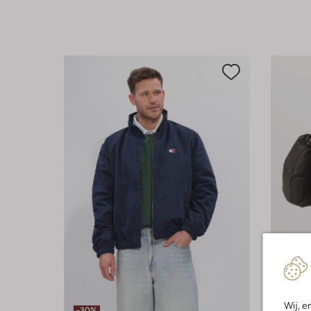
Laatst
Wij, e
-30%