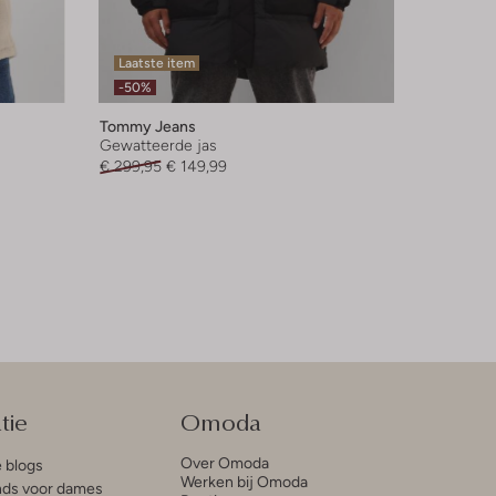
Laatste item
-50%
Tommy Jeans
Gewatteerde jas
€ 299,95
€ 149,99
tie
Omoda
Over Omoda
e blogs
Werken bij Omoda
ds voor dames