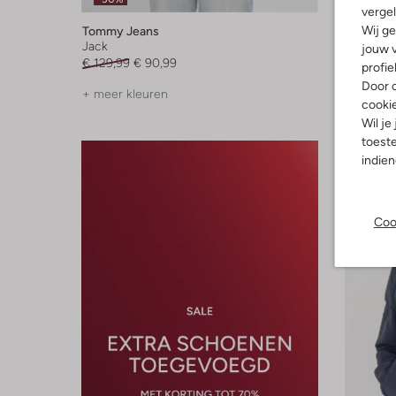
-50%
vergel
Wij ge
Tommy Jeans
Tommy J
Jack
Gewattee
jouw v
€ 129,99
€ 90,99
€ 249,99
profie
Door o
+ meer kleuren
cooki
Wil je
toeste
indie
Coo