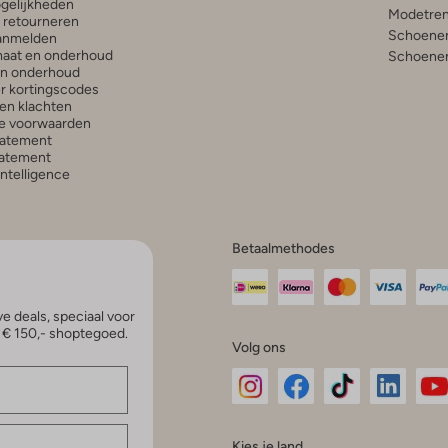
gelijkheden
Modetren
n retourneren
Schoenen
anmelden
aat en onderhoud
Schoenen
en onderhoud
r kortingscodes
en klachten
e voorwaarden
tatement
atement
 Intelligence
Betaalmethodes
e deals, speciaal voor
p € 150,- shoptegoed.
Volg ons
Omoda
Omoda
Omoda
Omoda
Om
Kies je land