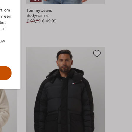
-50%
rt, om
Tommy Jeans
Bodywarmer
om een
€ 99,99
€ 49,99
ies.
alle
ouw