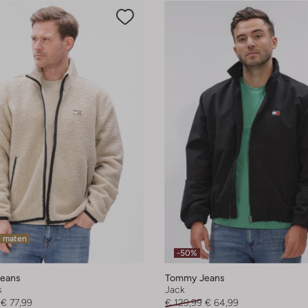
e maten
-50%
eans
Tommy Jeans
s
Jack
€ 77,99
€ 129,99
€ 64,99