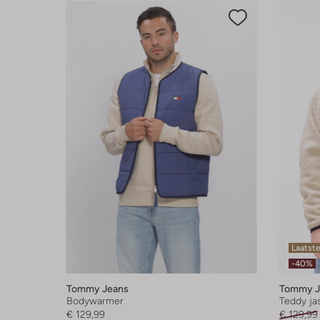
Laatst
-40%
Tommy Jeans
Tommy J
Bodywarmer
Teddy ja
€ 129,99
€ 129,99