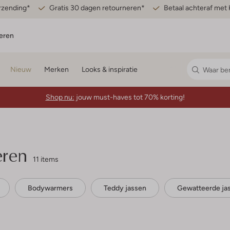
erzending*
Gratis 30 dagen retourneren*
Betaal achteraf met 
eren
Nieuw
Merken
Looks & inspiratie
Shop nu:
jouw must-haves tot 70% korting!
eren
11 items
Bodywarmers
Teddy jassen
Gewatteerde ja