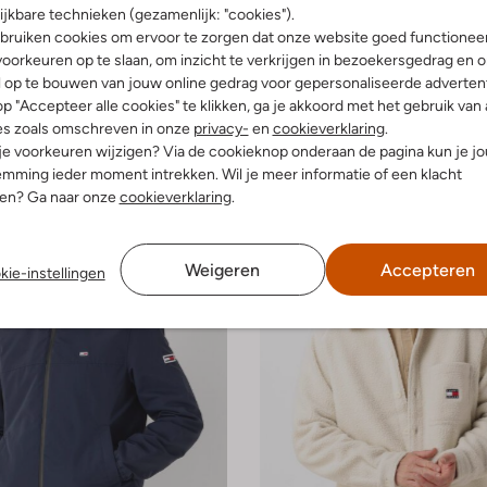
-50%
ijkbare technieken (gezamenlijk: "cookies").
bruiken cookies om ervoor te zorgen dat onze website goed functionee
eans
Tommy Jeans
rde jas
Gewatteerde jas
oorkeuren op te slaan, om inzicht te verkrijgen in bezoekersgedrag en 
€ 124,99
€ 249,99
€ 124,99
l op te bouwen van jouw online gedrag voor gepersonaliseerde advertent
p "Accepteer alle cookies" te klikken, ga je akkoord met het gebruik van 
es zoals omschreven in onze
privacy-
en
cookieverklaring
.
 je voorkeuren wijzigen? Via de cookieknop onderaan de pagina kun je j
mming ieder moment intrekken. Wil je meer informatie of een klacht
nen? Ga naar onze
cookieverklaring
.
Weigeren
Accepteren
kie-instellingen