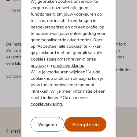
Wij gebruiken cookies om ervoor te
zorgen dat onze website goed
+ meer kleuren
+ meer kleuren
functioneert, om jouw voorkeuren op
te slaan, om inzicht te verkrijgen in
bezoekersgedrag en om een profiel op
te bouwen van jouw online gedrag voor
gepersonaliseerde advertenties. Door
De instappers van Toms zijn ontworpen voor everyday comfort.
op "Accepteer alle cookies" te klikken,
Zet ze klaar voor je dagelijkse wandelingen, of pak ze in in je
ga je akkoord met het gebruik van alle
vakantiekoffer. Op deze sportieve stappers loop je moeiteloos
cookies zoals omschreven in onze
vele kilometers, en ze zijn nog leuk ook!
privacy-
en
cookieverklaring
.
Meer
Minder
Wil je je voorkeuren wijzigen? Via de
Schoenen
Instappers
Instappers Heren
cookieknop onderaan de pagina kun je
jouw toestemming ieder moment
intrekken. Wil je meer informatie of een
klacht indienen? Ga naar onze
cookieverklaring
.
Accepteren
Weigeren
Contact