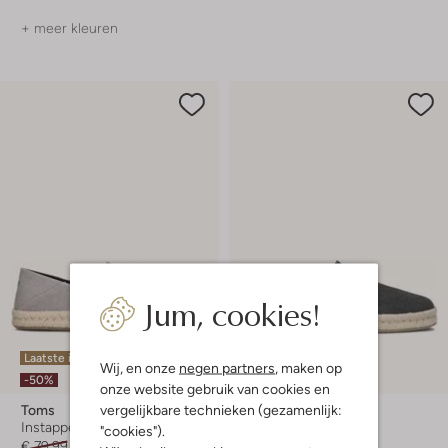
+ meer kleuren
Jum, cookies!
Laatste items
Laatste item
Wij, en onze
negen partners
, maken op
-50%
-50%
onze website gebruik van cookies en
vergelijkbare technieken (gezamenlijk:
Toms
Toms
Instappers
Instappers
"cookies").
€ 79,99
€ 39,99
€ 79,99
€ 39,99