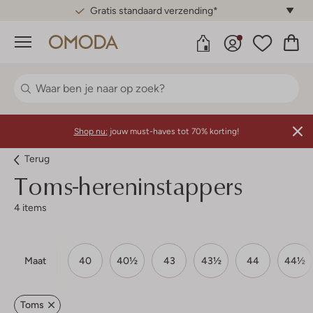
Gratis standaard verzending*
Menu
Shop nu:
jouw must-haves tot 70% korting!
Terug
Toms-hereninstappers
4 items
Maat
40
40½
43
43½
44
44½
Toms