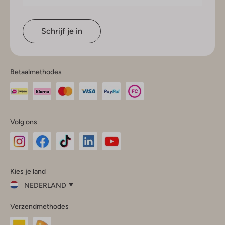
Schrijf je in
Betaalmethodes
Volg ons
Omoda
Omoda
Omoda
Omoda
Omoda
Kies je land
Instagram
Facebook
TikTok
LinkedIn
YouTube
NEDERLAND
Kies
Verzendmethodes
je
Sluit
land