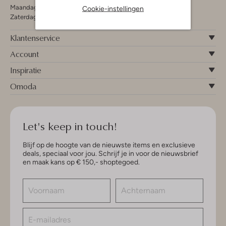
Maandag - Vrijdag 09:00 - 19:00 uur
Cookie-instellingen
Zaterdag 09:00 - 17:00 uur
Klantenservice
Account
Inspiratie
Omoda
Let's keep in touch!
Blijf op de hoogte van de nieuwste items en exclusieve
deals, speciaal voor jou. Schrijf je in voor de nieuwsbrief
en maak kans op € 150,- shoptegoed.