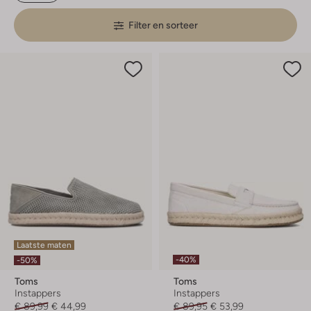
Filter en sorteer
Laatste maten
-40%
-50%
Toms
Toms
Instappers
Instappers
€ 89,99
€ 44,99
€ 89,95
€ 53,99