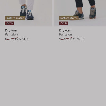
Laatste maten
Laatste items
-60%
-50%
Drykorn
Drykorn
Pantalon
Pantalon
€ 129,95
€ 51,99
€ 149,95
€ 74,95