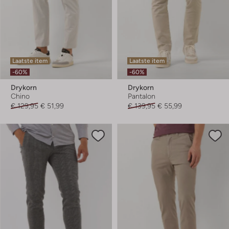
Laatste item
Laatste item
-60%
-60%
Drykorn
Drykorn
Chino
Pantalon
€ 129,95
€ 51,99
€ 139,95
€ 55,99