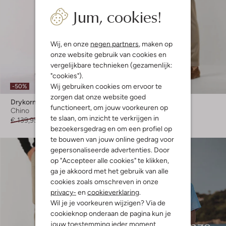
Jum, cookies!
Wij, en onze
negen partners
, maken op
onze website gebruik van cookies en
vergelijkbare technieken (gezamenlijk:
"cookies").
Laatste items
Wij gebruiken cookies om ervoor te
-50%
-60%
zorgen dat onze website goed
Drykorn
Drykorn
functioneert, om jouw voorkeuren op
Chino
Pantalon
te slaan, om inzicht te verkrijgen in
€ 139,95
€ 69,99
€ 129,99
€ 51,99
bezoekersgedrag en om een profiel op
te bouwen van jouw online gedrag voor
gepersonaliseerde advertenties. Door
op "Accepteer alle cookies" te klikken,
ga je akkoord met het gebruik van alle
cookies zoals omschreven in onze
privacy-
en
cookieverklaring
.
Wil je je voorkeuren wijzigen? Via de
cookieknop onderaan de pagina kun je
jouw toestemming ieder moment