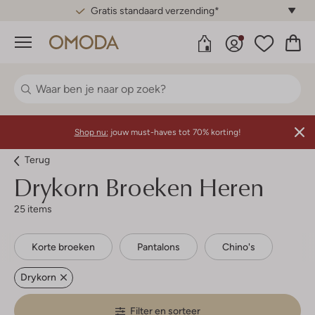
Gratis standaard verzending*
Menu
Shop nu:
jouw must-haves tot 70% korting!
Terug
Drykorn
Broeken Heren
25 items
Korte broeken
Pantalons
Chino's
Drykorn
Filter en sorteer