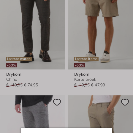
Laatste maten
Laatste items
-50%
-60%
Drykorn
Drykorn
Chino
Korte broek
€ 149,95
€ 74,95
€ 119,95
€ 47,99