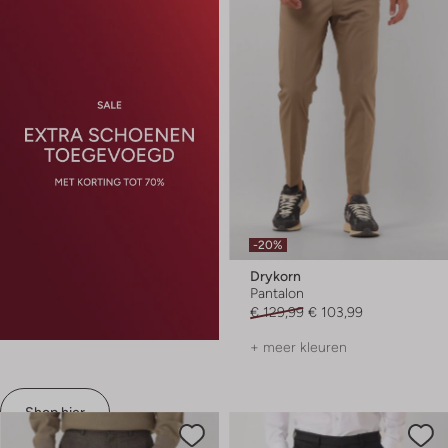
-20%
Drykorn
Pantalon
€ 129,99
€ 103,99
+ meer kleuren
Shop hier