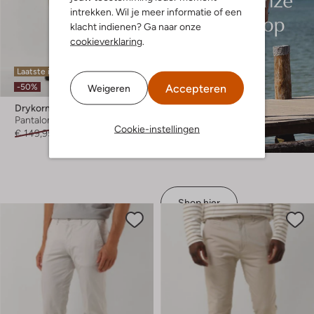
intrekken. Wil je meer informatie of een
klacht indienen? Ga naar onze
cookieverklaring
.
Laatste items
Accepteren
-50%
Weigeren
Drykorn
Pantalon
Cookie-instellingen
€ 149,95
€ 74,95
Shop hier