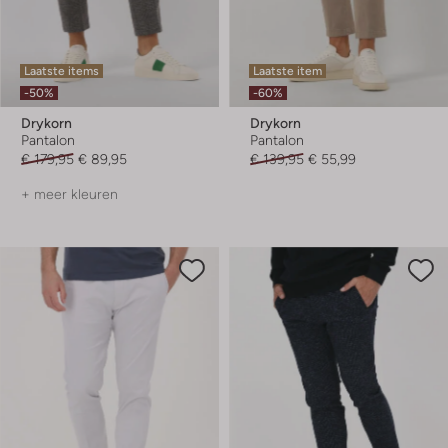
Laatste items
Laatste item
-50%
-60%
Drykorn
Drykorn
Pantalon
Pantalon
€ 179,95
€ 89,95
€ 139,95
€ 55,99
+ meer kleuren