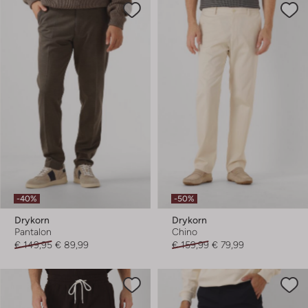
-40%
-50%
Drykorn
Drykorn
Pantalon
Chino
€ 149,95
€ 89,99
€ 159,99
€ 79,99