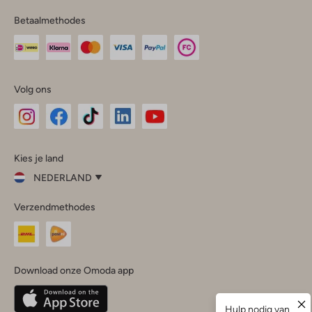
Betaalmethodes
Volg ons
Omoda
Omoda
Omoda
Omoda
Omoda
Kies je land
Instagram
Facebook
TikTok
LinkedIn
YouTube
NEDERLAND
Kies
Verzendmethodes
je
Sluit
land
Nederland
België
(Nederlands)
Download onze Omoda app
Belgique
(Français)
Deutschland